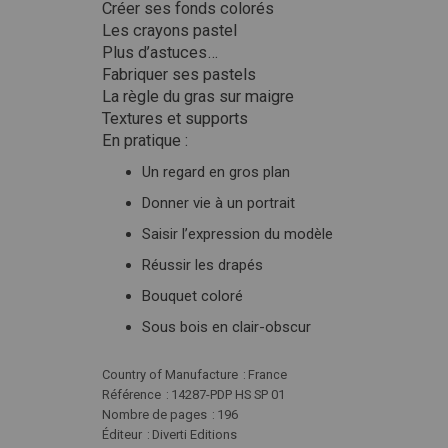
Créer ses fonds colorés
Les crayons pastel
Plus d’astuces…
Fabriquer ses pastels
La règle du gras sur maigre
Textures et supports
En pratique :
Un regard en gros plan
Donner vie à un portrait
Saisir l’expression du modèle
Réussir les drapés
Bouquet coloré
Sous bois en clair-obscur
Plus
Country of Manufacture
France
d'infos
Référence
14287-PDP HS SP 01
Nombre de pages
196
Éditeur
Diverti Editions