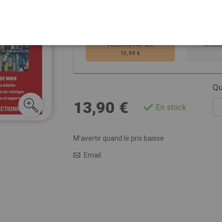
Choisissez la ver
VERSION PAPIER
VERSI
13,90 €
Qu
13,90 €
En stock
M’avertir quand le prix baisse
Email