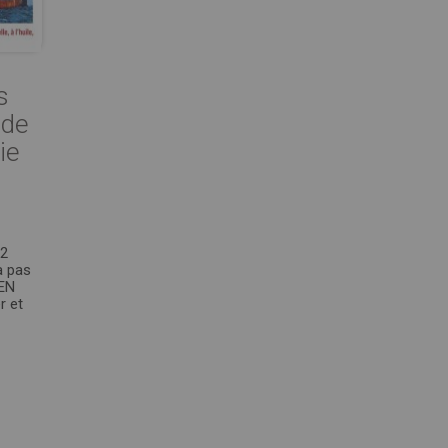
s
 de
ie
22
à pas
 EN
r et