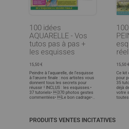
100 idées
100
AQUARELLE - Vos
PEI
tutos pas à pas +
esqu
les esquisses
réel
15,50 €
15,50 
Peindre à l'aquarelle, de l'esquisse
Ce kit
à l'œuvre finale : nos artistes vous
pour p
donnent tous les secrets pour
35 tut
réussir ! INCLUS : les esquisses.•
déjà d
37 tutoriels• 370 photos gestes
votre 
commentées• Le bon cadrage•...
toutes 
PRODUITS VENTES INCITATIVES