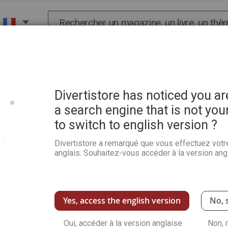
Chercher
X
HISTOIRE
SCIENCES
POP CULTURE ET BIEN-
Divertistore has noticed you a
a search engine that is not you
to switch to english version ?
Guide essentiel de l'atelie
Divertistore a remarqué que vous effectuez votr
Soyez le premier à commenter ce produit
anglais. Souhaitez-vous accéder à la version angl
Un magazine complet pour se perfectionner : des
maîtriser les mélanges, préparer les support
vos tableaux : anatomie, portrait, fleurs, natu
carnations, ombre et lumière, drapés…
Yes, access the english version
No, 
Ce guide est une réédition basées sur un hors
Voir plus de détails
Oui, accéder à la version anglaise
Non, 