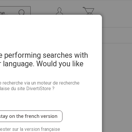
Chercher
Mon Compte
Mon panier
ETRE
PROMOTIONS
ABONNEMENTS
re performing searches with
r language. Would you like
r - Réédition
e recherche via un moteur de recherche
aise du site DivertiStore ?
siner, peindre à l'aquarelle, au pastel ou à l'huile,
s… De nombreux sujets sont abordés pour réussir
re morte, modèle vivant, paysage, yeux et regard,
stay on the french version
-série Pratique des Arts paru en 2013.
rester sur la version française