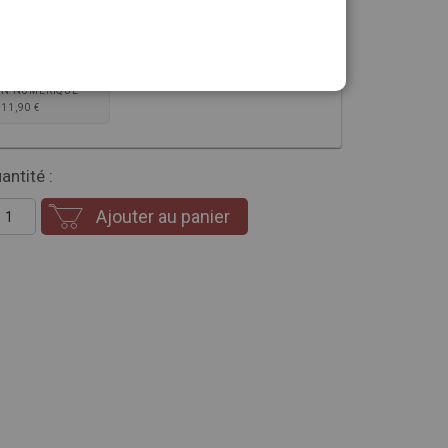
sion que vous souhaitez
-8%
ON NUMÉRIQUE
11,90 €
antité :
Ajouter au panier