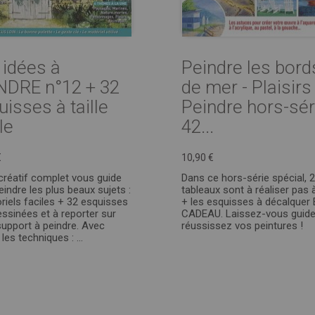
 idées à
Peindre les bord
NDRE n°12 + 32
de mer - Plaisirs
isses à taille
Peindre hors-sér
le
42...
€
10,90 €
 créatif complet vous guide
Dans ce hors-série spécial, 
eindre les plus beaux sujets :
tableaux sont à réaliser pas 
oriels faciles + 32 esquisses
+ les esquisses à décalquer
essinées et à reporter sur
CADEAU. Laissez-vous guide
support à peindre. Avec
réussissez vos peintures !
les techniques : ...