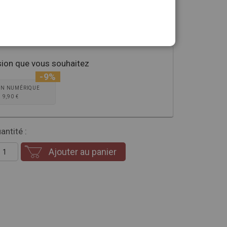
 voile sur des milliers d'héroïnes oubliées et les
sans complaisance dans les "Archives d'Éros".
sion que vous souhaitez
-9%
ON NUMÉRIQUE
9,90 €
antité :
Ajouter au panier