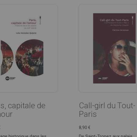
s, capitale de
Call-girl du Tout-
mour
Paris
€
8,90 €
age historique dans les
De Saint-Tropez aux palais