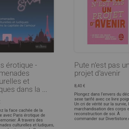
s érotique -
Pute n'est pas u
omenades
projet d'avenir
urelles et
8,40 €
ques dans la ...
Plongez dans l'envers du dé
sexe tarifé avec ce livre poig
€
Un cri de vérité sur la survie, 
marchandisation des corps e
ez la face cachée de la
reconstruction de soi. À
le avec Paris érotique de
commander sur Divertistore
emonier. À travers des
ades culturelles et ludiques,