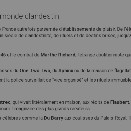
 monde clandestin
ne France autrefois parsemée d'établissements de plaisir. De l'
un siècle de clandestinité, de rituels et de destins brisés, jusqu'
946 et le combat de
Marthe Richard
, l'étrange abolitionniste 
lisses du
One Two Two
, du
Sphinx
ou de la maison de flagellat
a police surveillait ce "vice organisé" et les rituels immuables
utrec
, qui vivait littéralement en maison, aux récits de
Flaubert
urri l'imaginaire des plus grands créateurs.
s célèbres comme la
Du Barry
aux coulisses du Palais-Royal, l'h