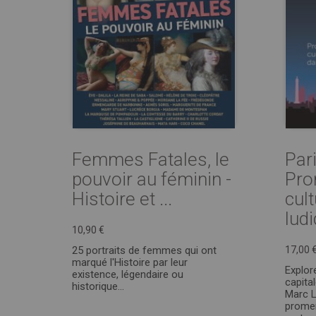
Femmes Fatales, le
Pari
pouvoir au féminin -
Pr
Histoire et ...
cult
ludi
10,90 €
25 portraits de femmes qui ont
17,00 
marqué l'Histoire par leur
Explor
existence, légendaire ou
capita
historique…
Marc L
promen