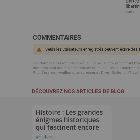
partez
liberti
ses ...
COMMENTAIRES
Seuls les utilisateurs enregistrés peuvent écrire des 
Les données personnelles recueillies vous concernant font l’objet 
données sont conservées pendant toute la durée d'existence du p
Pour l’exercer, veuillez vous adresser à : Diverti Editions, 17, av
DÉCOUVREZ NOS ARTICLES DE BLOG
Histoire : Les grandes
énigmes historiques
qui fascinent encore
#
Histoire