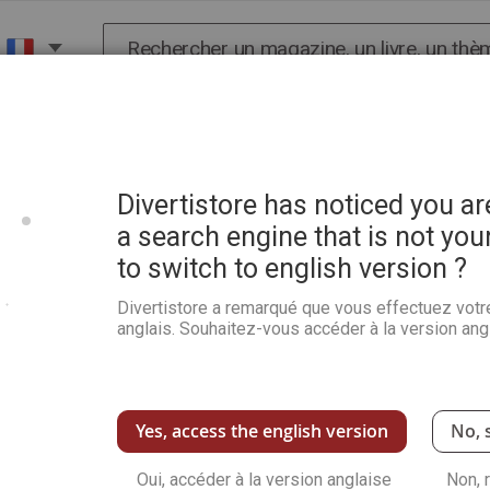
Chercher
X
HISTOIRE
SCIENCES
POP CULTURE ET BIEN-
stin - Les Dossiers de La Marche de l'Histoire 04
Divertistore has noticed you a
a search engine that is not you
to switch to english version ?
Maisons closes - Secrets 
Dossiers de La Marche de l
Divertistore a remarqué que vous effectuez votr
anglais. Souhaitez-vous accéder à la version angl
Soyez le premier à commenter ce produit
Ce numéro exceptionnel explore l'histoire fa
apogée jusqu'à leur fermeture en 1946 sous l
de luxe comme le
One Two Two
aux sinistre
Yes, access the english version
No, 
monde clandestin régi par des rituels immuabl
les arts et la littérature, citant Toulouse-La
Oui, accéder à la version anglaise
Non, 
sujets tabous comme les bordels militaires, la 