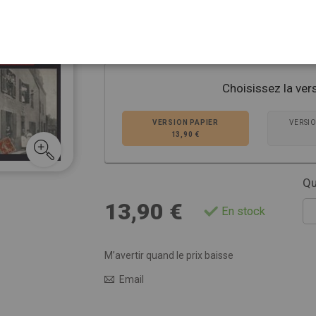
Entre sociologie et histoire, ce dossier lève le
coulisses de la Brigade mondaine. Un voyage 
Voir plus de détails
Choisissez la ver
VERSION PAPIER
VERSI
13,90 €
Qu
13,90 €
En stock
M’avertir quand le prix baisse
Email