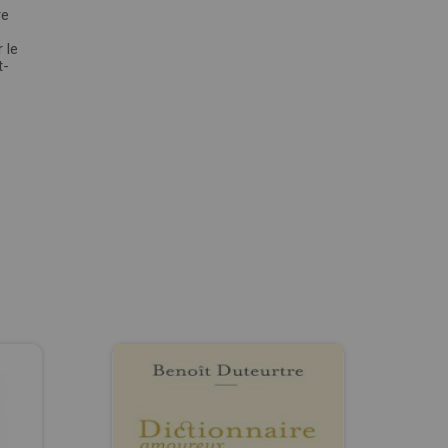
re
 le
t-