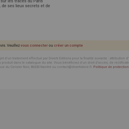
 sur les traces du Paris
n, de ses lieux secrets et de
avis. Veuillez
vous connecter
ou
créer un compte
d’un traitement effectué par Diverti Editions pour la finalité suivante : attribution 
roduit dans le catalogue du site. Vous bénéficiez d’un droit d’accès, de rectificat
enue du Cerisier Noir, 86530 Naintré ou contact@divertistore.fr.
Politique de protecti