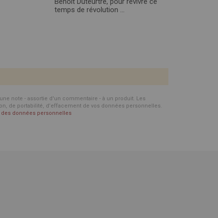
Benoît Duteurtre, pour revivre ce
temps de révolution ...
d'une note - assortie d'un commentaire - à un produit. Les
ion, de portabilité, d’effacement de vos données personnelles.
on des données personnelles