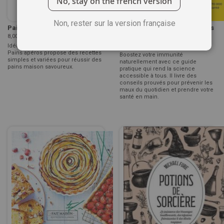
No, stay on the french version
Non, rester sur la version française
Pain Apéros
50 gestes anti-inflammatoires
8,00 €
pour booster son système ...
7,00 €
Idéal pour des apéros conviviaux,
Pains apéros propose des recettes
Boostez votre immunité
simples et variées pour réussir des
naturellement avec ce guide
pains maison savoureux.
pratique qui rend la science
accessible à tous. Il livre des
conseils prouvés pour prévenir les
maux du quotidien et prendre votre
santé en main.