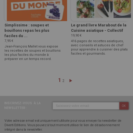
Simplissime : soupes et
Le grand livre Marabout de la
bouillons repas les plus
Cuisine asiatique - Collectif
faciles du ...
19,90 €
7,95 €
416 pages de recettes asiatiques,
avec conseils et astuces de chef
Jean-François Mallet vous expose
pour apprendre à cuisiner des plats
les recettes de soupes et bouillons
faciles et gourmands.
les plus faciles du monde à
préparer en un temps record.
Page
Vous lisez actuellement la pa
1
Page
Page
Suivant
2
INSCRIVEZ-VOUS
À LA
OK
NEWSLETTER :
Votre adresse email est uniquement utilisée pour vous envoyer la newsletter de
Diverti Editions. Vous pouvez à tout moment utiliser le lien de désabonnement
intégré dans la newsletter.