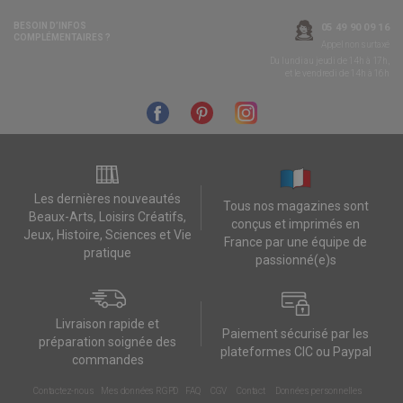
BESOIN D’INFOS
05 49 90 09 16
COMPLÉMENTAIRES ?
Appel non surtaxé
Du lundi au jeudi de 14h à 17h,
et le vendredi de 14h à 16h
Les dernières nouveautés
Tous nos magazines sont
Beaux-Arts, Loisirs Créatifs,
conçus et imprimés en
Jeux, Histoire, Sciences et Vie
France par une équipe de
pratique
passionné(e)s
Livraison rapide et
Paiement sécurisé par les
préparation soignée des
plateformes CIC ou Paypal
commandes
Contactez-nous
Mes données RGPD
FAQ
CGV
Contact
Données personnelles