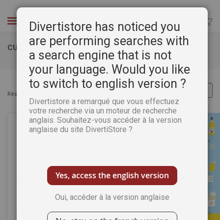
Aller
au
Chercher
Divertistore has noticed you
contenu
are performing searches with
CUISINE ET PÂTISSERIE
a search engine that is not
your language. Would you like
to switch to english version ?
Résultats :
Articles
1
-
32
sur
53
Divertistore a remarqué que vous effectuez
votre recherche via un moteur de recherche
anglais. Souhaitez-vous accéder à la version
anglaise du site DivertiStore ?
Yes, access the english version
Oui, accéder à la version anglaise