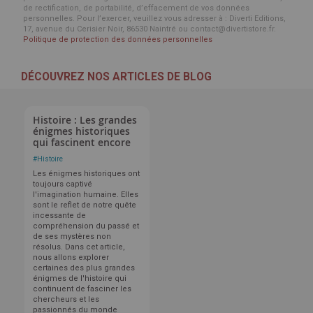
de rectification, de portabilité, d’effacement de vos données
personnelles. Pour l’exercer, veuillez vous adresser à : Diverti Editions,
17, avenue du Cerisier Noir, 86530 Naintré ou contact@divertistore.fr.
Politique de protection des données personnelles
DÉCOUVREZ NOS ARTICLES DE BLOG
Histoire : Les grandes
énigmes historiques
qui fascinent encore
#
Histoire
Les énigmes historiques ont
toujours captivé
l'imagination humaine. Elles
sont le reflet de notre quête
incessante de
compréhension du passé et
de ses mystères non
résolus. Dans cet article,
nous allons explorer
certaines des plus grandes
énigmes de l'histoire qui
continuent de fasciner les
chercheurs et les
passionnés du monde