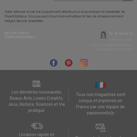
Votre adresse email est uniquement utilisée pour vous envoyer la newsletter de
Diverti Editions. Vous pouvez à tout moment utiliser le lien de désabonnement
intégré dans la newsletter.
BESOIN D’INFOS
05 49 90 09 16
COMPLÉMENTAIRES ?
Appel non surtaxé
Du lundi au jeudi de 14h à 17h,
et le vendredi de 14h à 16h
Les dernières nouveautés
Tous nos magazines sont
Beaux-Arts, Loisirs Créatifs,
conçus et imprimés en
Jeux, Histoire, Sciences et Vie
France par une équipe de
pratique
passionné(e)s
Livraison rapide et