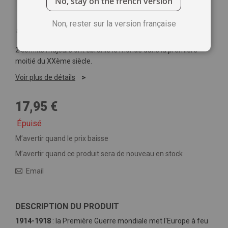
No, stay on the french version
Non, rester sur la version française
Soyez le premier à commenter ce produit
2 conflits majeurs ont ébranlé le monde dans la première
moitié du XXème siècle.
Voir plus de détails
17,95 €
Épuisé
M’avertir quand le prix baisse
M’avertir quand ce produit sera de nouveau en stock
Email
DESCRIPTION DU PRODUIT
1914-1918
: la Première Guerre mondiale met l'Europe à feu