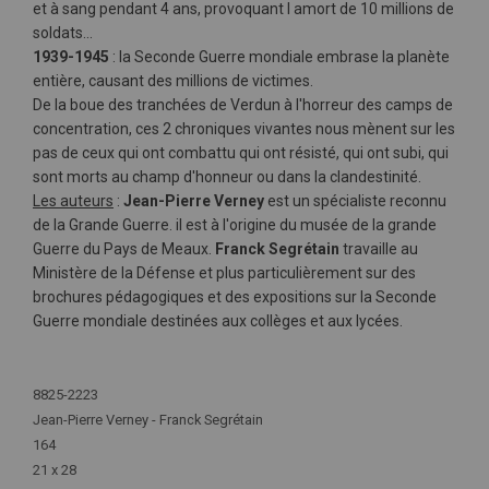
et à sang pendant 4 ans, provoquant l amort de 10 millions de
soldats...
1939-1945
: la Seconde Guerre mondiale embrase la planète
entière, causant des millions de victimes.
De la boue des tranchées de Verdun à l'horreur des camps de
concentration, ces 2 chroniques vivantes nous mènent sur les
pas de ceux qui ont combattu qui ont résisté, qui ont subi, qui
sont morts au champ d'honneur ou dans la clandestinité.
Les auteurs
:
Jean-Pierre Verney
est un spécialiste reconnu
de la Grande Guerre. il est à l'origine du musée de la grande
Guerre du Pays de Meaux.
Franck Segrétain
travaille au
Ministère de la Défense et plus particulièrement sur des
brochures pédagogiques et des expositions sur la Seconde
Guerre mondiale destinées aux collèges et aux lycées.
Plus
d'infos
8825-2223
Jean-Pierre Verney - Franck Segrétain
164
21 x 28