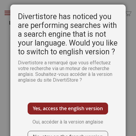
Aller
au
Chercher
Divertistore has noticed you
contenu
Les guerres mondiales
are performing searches with
a search engine that is not
Passer
Pass
à
au
your language. Would you like
la
débu
to switch to english version ?
fin
de
de
la
Divertistore a remarqué que vous effectuez
la
Gale
votre recherche via un moteur de recherche
galerie
d’im
anglais. Souhaitez-vous accéder à la version
d’images
anglaise du site DivertiStore ?
Yes, access the english version
Oui, accéder à la version anglaise