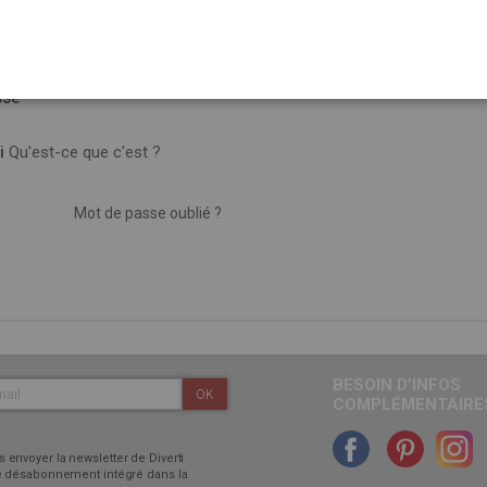
sse
i
Qu'est-ce que c'est ?
Mot de passe oublié ?
BESOIN D’INFOS
OK
COMPLÉMENTAIRES
 envoyer la newsletter de Diverti
 de désabonnement intégré dans la