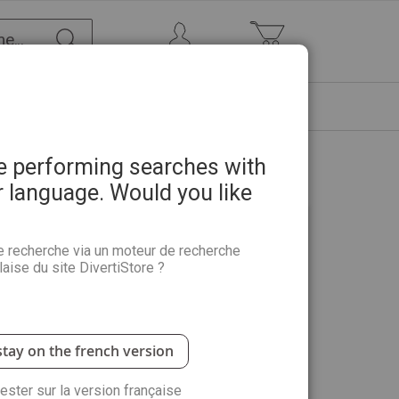
Chercher
Mon Compte
Mon panier
ETRE
PROMOTIONS
ABONNEMENTS
re performing searches with
r language. Would you like
e recherche via un moteur de recherche
aise du site DivertiStore ?
 avantages : commander plus rapidement,
 suivre vos commandes et plus encore.
stay on the french version
rester sur la version française