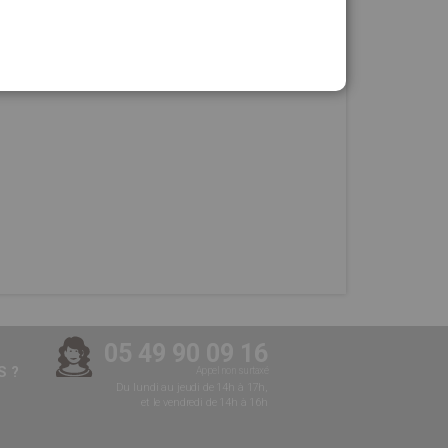
05 49 90 09 16
 ?
Appel non surtaxé
Du lundi au jeudi de 14h à 17h,
et le vendredi de 14h à 16h