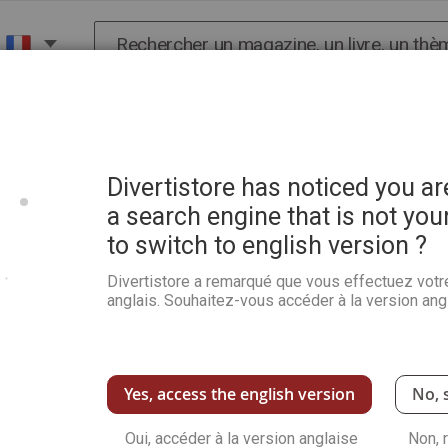
Chercher
X
HISTOIRE
SCIENCES
POP CULTURE ET BIEN-
Divertistore has noticed you a
a search engine that is not you
to switch to english version ?
Divertistore a remarqué que vous effectuez votr
anglais. Souhaitez-vous accéder à la version angl
NOUVEAUX CLIENTS
avec votre adresse e-mail.
Créer un compte a de nombreux
enregistrer plusieurs adresses,
Yes, access the english version
No, 
Oui, accéder à la version anglaise
Créer un compte
Non, 