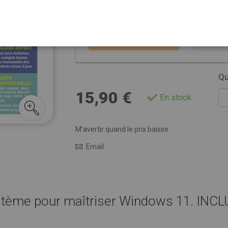
Choisissez la ver
VERSION PAPIER
ABON
15,90 €
Qu
15,90 €
En stock
M’avertir quand le prix baisse
Email
tème pour maîtriser Windows 11. INCLUS 