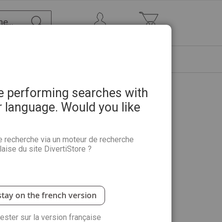
Chercher
Mon Compte
Mon panier
ETRE
PROMOTIONS
ABONNEMENTS
re performing searches with
r language. Would you like
Windows 11 - 180 pages de pas
ion Science le Mag HS 4
e recherche via un moteur de recherche
aise du site DivertiStore ?
ion Science, vous allez maîtriser parfaitement
stay on the french version
rester sur la version française