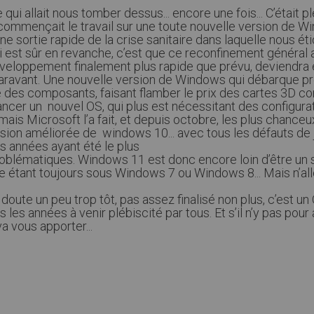
 qui allait nous tomber dessus... encore une fois... C’était 
mençait le travail sur une toute nouvelle version de Wi
’une sortie rapide de la crise sanitaire dans laquelle nous 
i est sûr en revanche, c’est que ce reconfinement général
éveloppement finalement plus rapide que prévu, deviendra 
ravant. Une nouvelle version de Windows qui débarque pre
é des composants, faisant flamber le prix des cartes 3D 
ancer un nouvel OS, qui plus est nécessitant des configurat
 mais Microsoft l’a fait, et depuis octobre, les plus chan
ersion améliorée de windows 10... avec tous les défauts de 
res années ayant été le plus
blématiques. Windows 11 est donc encore loin d’être un s
e étant toujours sous Windows 7 ou Windows 8... Mais n’al
 doute un peu trop tôt, pas assez finalisé non plus, c’est u
les années à venir plébiscité par tous. Et s’il n’y pas pour
a vous apporter...