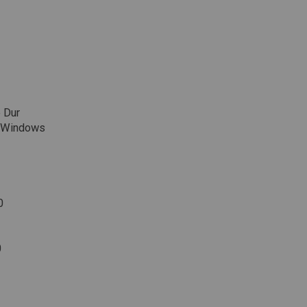
e Dur
e Windows
0
0