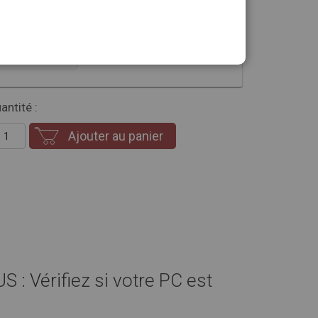
sion que vous souhaitez
-27%
NEMENT DÈS
29€
antité :
Ajouter au panier
: Vérifiez si votre PC est