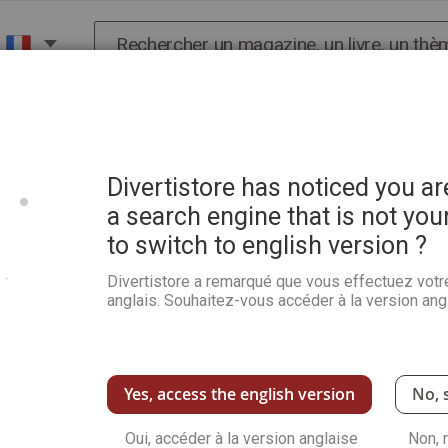
Chercher
X
HISTOIRE
SCIENCES
POP CULTURE ET BIEN-
ages de pas à pas détaillés - Destination Science le Mag HS 4
Divertistore has noticed you a
a search engine that is not you
to switch to english version ?
Le guide pratique 2022 - 
à pas détaillés - Destinat
Divertistore a remarqué que vous effectuez votr
anglais. Souhaitez-vous accéder à la version angl
Soyez le premier à commenter ce produit
Grâce à ce nouveau guide pratique de Destinat
Windows 11 et Windows 10
Yes, access the english version
No, 
Voir plus de détails
Oui, accéder à la version anglaise
Non, 