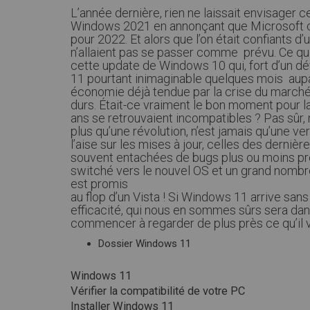
L’année dernière, rien ne laissait envisager ce
Windows 2021 en annonçant que Microsoft com
pour 2022. Et alors que l’on était confiants d
n’allaient pas se passer comme prévu. Ce qu
cette update de Windows 10 qui, fort d’un d
11 pourtant inimaginable quelques mois aupa
économie déjà tendue par la crise du march
durs. Était-ce vraiment le bon moment pour l
ans se retrouvaient incompatibles ? Pas sûr,
plus qu’une révolution, n’est jamais qu’une v
l’aise sur les mises à jour, celles des derniè
souvent entachées de bugs plus ou moins pro
switché vers le nouvel OS et un grand nombr
est promis
au flop d’un Vista ! Si Windows 11 arrive sans
efficacité, qui nous en sommes sûrs sera dans 
commencer à regarder de plus près ce qu’il v
Dossier Windows 11
Windows 11
Vérifier la compatibilité de votre PC
Installer Windows 11