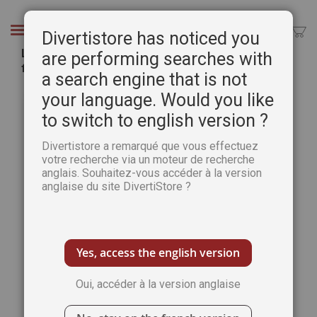
Aller
au
Chercher
Divertistore has noticed you
contenu
L'atelier de Fificartoon - Création en carton et
are performing searches with
finitions
a search engine that is not
Passer
Pass
your language. Would you like
à
au
to switch to english version ?
la
débu
fin
de
Divertistore a remarqué que vous effectuez
de
la
votre recherche via un moteur de recherche
la
Gale
anglais. Souhaitez-vous accéder à la version
galerie
d’im
anglaise du site DivertiStore ?
d’images
Yes, access the english version
Oui, accéder à la version anglaise