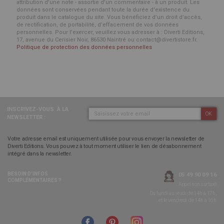
attribution d'une note - assortie d'un commentaire - à un produit. Les
données sont conservées pendant toute la durée d'existence du
produit dans le catalogue du site. Vous bénéficiez d’un droit d’accès,
de rectification, de portabilité, d’effacement de vos données
personnelles. Pour l’exercer, veuillez vous adresser à : Diverti Editions,
17, avenue du Cerisier Noir, 86530 Naintré ou contact@divertistore.fr.
Politique de protection des données personnelles
INSCRIVEZ-VOUS
À LA
OK
NEWSLETTER :
Votre adresse email est uniquement utilisée pour vous envoyer la newsletter de
Diverti Editions. Vous pouvez à tout moment utiliser le lien de désabonnement
intégré dans la newsletter.
BESOIN D’INFOS
05 49 90 09 16
COMPLÉMENTAIRES ?
Appel non surtaxé
Du lundi au jeudi de 14h à 17h,
et le vendredi de 14h à 16h