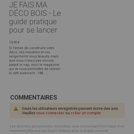
JE FAIS MA
DÉCO BOIS - Le
guide pratique
pour se lancer
13,90 €
Si l’envie de construire votre
déco, vos meubles et vos
rangements vous taraude mais
que vous n’avez pas encore
passé le cap, voici le magazine
qui va vous permettre de relever
le défi aisément : 148 ...
COMMENTAIRES
Seuls les utilisateurs enregistrés peuvent écrire des avis.
Veuillez
vous connecter
ou
créer un compte
Les données personnelles recueillies vous concernant font l’objet d’un
traitement effectué par Diverti Editions pour la finalité suivante :