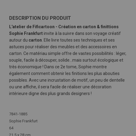
DESCRIPTION DU PRODUIT
L'atelier de Fificartoon - Création en carton & finittions
Sophie Frankfurt
invite à la suivre dans son voyage créatif
autour du
carton
. Elle livre toutes ses techniques et ses
astuces pour réaliser des meubles et des accessoires en
carton. Ce matériau simple offre de vastes possibilités : léger,
souple, facile à découper, solide…mais surtout écologique et
très économique ! Dans ce 2e tome, Sophie montre
également comment obtenir les finitions les plus abouties
possibles. Avec une incrustation de motif, un peu de dentelle
ou une affiche, il sera facile de réaliser une décoration
intérieure digne des plus grands designers !
Plus
d'infos
7841-1885
Sophie Frankfurt
64
21,5 x 28 cm