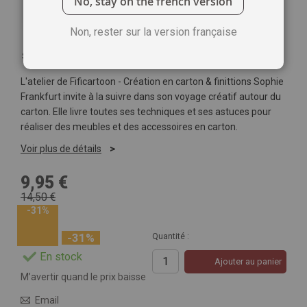
No, stay on the french version
Non, rester sur la version française
Soyez le premier à commenter ce produit
L'atelier de Fificartoon - Création en carton & finittions Sophie
Frankfurt invite à la suivre dans son voyage créatif autour du
carton. Elle livre toutes ses techniques et ses astuces pour
réaliser des meubles et des accessoires en carton.
Voir plus de détails
9,95 €
14,50 €
-31%
-31%
Quantité :
En stock
Ajouter au panier
M’avertir quand le prix baisse
Email