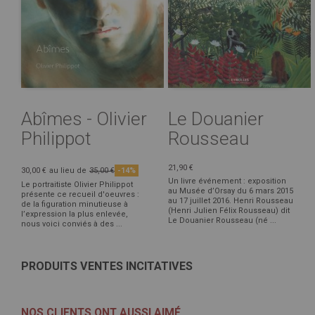
Abîmes - Olivier
Le Douanier
Philippot
Rousseau
21,90 €
30,00 €
au lieu de
35,00 €
-14%
Un livre événement : exposition
Le portraitiste Olivier Philippot
au Musée d’Orsay du 6 mars 2015
présente ce recueil d'oeuvres :
au 17 juillet 2016. Henri Rousseau
de la figuration minutieuse à
(Henri Julien Félix Rousseau) dit
l’expression la plus enlevée,
Le Douanier Rousseau (né ...
nous voici conviés à des ...
PRODUITS VENTES INCITATIVES
NOS CLIENTS ONT AUSSI AIMÉ