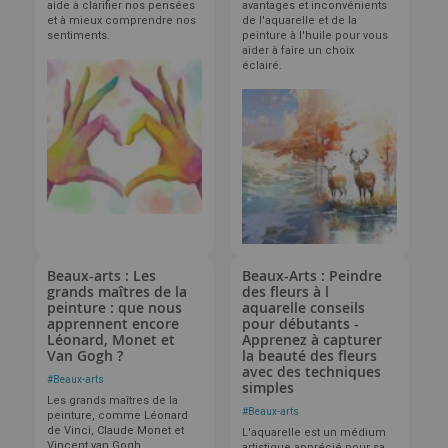
aide à clarifier nos pensées
avantages et inconvénients
et à mieux comprendre nos
de l'aquarelle et de la
sentiments.
peinture à l'huile pour vous
aider à faire un choix
éclairé.
Beaux-arts : Les
Beaux-Arts : Peindre
grands maîtres de la
des fleurs à l
peinture : que nous
aquarelle conseils
apprennent encore
pour débutants -
Léonard, Monet et
Apprenez à capturer
Van Gogh ?
la beauté des fleurs
avec des techniques
#
Beaux-arts
simples
Les grands maîtres de la
#
Beaux-arts
peinture, comme Léonard
de Vinci, Claude Monet et
L'aquarelle est un médium
Vincent van Gogh,
artistique apprécié pour sa