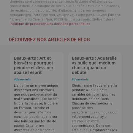
données sont conservées pendant toute la durée d'existence du
produit dans le catalogue du site. Vous bénéficiez d’un droit d’accès,
de rectification, de portabilité, d’effacement de vos données
personnelles. Pour l’exercer, veuillez vous adresser à : Diverti Editions,
17, avenue du Cerisier Noir, 86530 Naintré ou contact@divertistore.fr.
Politique de protection des données personnelles
DÉCOUVREZ NOS ARTICLES DE BLOG
Beaux-arts : Art et
Beaux-arts : Aquarelle
bien-être pourquoi
vs huile quel médium
peindre et dessiner
choisir quand on
apaise l'esprit
débute
#
Beaux-arts
#
Beaux-arts
L'art offre un moyen unique
Choisir entre l'aquarelle et la
d'exprimer des émotions
peinture à l'huile peut
que nous pouvons avoir du
sembler déroutant pour les
mal à verbaliser. Que ce soit
débutants en beauxarts.
la joie, la tristesse, la colère
Chacun de ces médiums
ou l'amour, peindre et
possède des
dessiner permettent de
caractéristiques uniques qui
canaliser ces émotions sur
influencent votre style
une toile ou une feuille de
artistique et votre
papier. Cette forme
apprentissage. Dans cet
d'expression personnelle
article, nous explorerons les