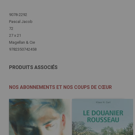
Plus
d'infos
9078-2292
Pascal Jacob
72
27 x 21
Magellan & Cie
9782350742458
PRODUITS ASSOCIÉS
NOS ABONNEMENTS ET NOS COUPS DE CŒUR