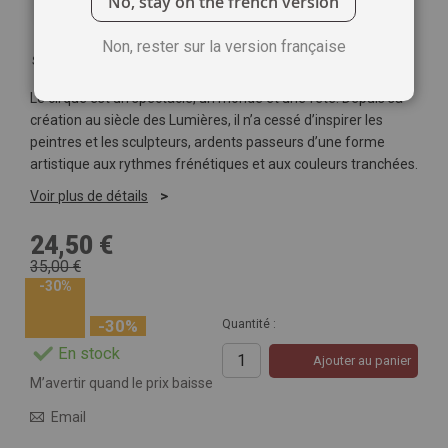
No, stay on the french version
Non, rester sur la version française
Soyez le premier à commenter ce produit
Le cirque est un spectacle, un monde et une fête. Depuis sa
création au siècle des Lumières, il n’a cessé d’inspirer les
peintres et les sculpteurs, ardents passeurs d’une forme
artistique aux rythmes frénétiques et aux couleurs tranchées.
Voir plus de détails
24,50 €
35,00 €
-30%
-30%
Quantité :
En stock
Ajouter au panier
M’avertir quand le prix baisse
Email