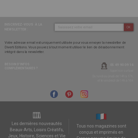
INSCRIVEZ-VOUS
À LA
OK
NEWSLETTER :
Votre adresse email est uniquement utilisée pour vous envoyer la newsletter de
Diverti Editions. Vous pouvez à tout moment utiliser le lien de désabonnement
intégré dans la newsletter.
BESOIN D’INFOS
05 49 90 09 16
COMPLÉMENTAIRES ?
Appel non surtaxé
Du lundi au jeudi de 14h à 17h,
et le vendredi de 14h à 16h
Les dernières nouveautés
Tous nos magazines sont
Beaux-Arts, Loisirs Créatifs,
conçus et imprimés en
Jeux, Histoire, Sciences et Vie