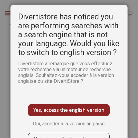
Aller
au
Chercher
Divertistore has noticed you
contenu
Jean Dufy - Le cirque en majesté
are performing searches with
a search engine that is not
Passer
Pass
à
au
your language. Would you like
la
débu
to switch to english version ?
fin
de
de
la
Divertistore a remarqué que vous effectuez
la
Gale
votre recherche via un moteur de recherche
galerie
d’im
anglais. Souhaitez-vous accéder à la version
d’images
anglaise du site DivertiStore ?
Yes, access the english version
Oui, accéder à la version anglaise