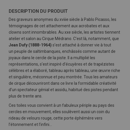
DESCRIPTION DU PRODUIT
Des graveurs anonymes du xviiie siècle à Pablo Picasso, les
témoignages de cet attachement aux acrobates et aux
clowns sont innombrables. Au xxe siècle, les artistes tiennent
atelier et salon au Cirque Médrano. C’est là, notamment, que
Jean Dufy (1888-1964)
s’est attaché à donner vie à tout
un peuple de saltimbanques, enchâssés comme autant de
joyaux dans le cercle de la piste. Il a multiplié les
représentations, s’est inspiré d’écuyères et de trapézistes
célèbres et a élaboré, tableau après tableau, une œuvre riche
et singulière, méconnue et peu montrée. Tous les amateurs
de cirque découvriront dans ce livre la formidable créativité
d’un spectateur génial et assidu, habitué des pistes pendant
plus de trente ans.
Ces toiles vous convient à un fabuleux périple au pays des
cercles en mouvement, elles soulèvent aussi un coin du
rideau de velours rouge, cette porte éphémère vers
l’étonnement et l’infini…