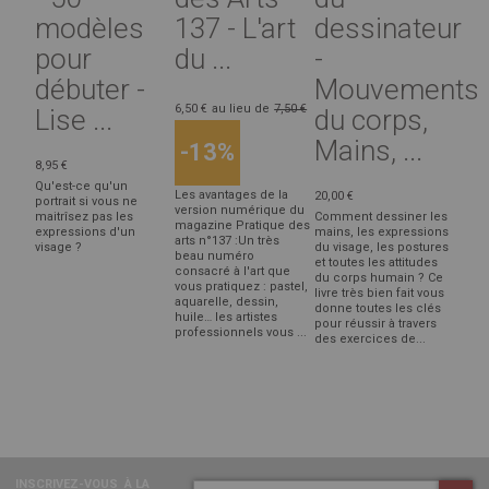
modèles
137 - L'art
dessinateur
pour
du ...
-
débuter -
Mouvements
6,50 €
au lieu de
7,50 €
Lise ...
du corps,
Mains, ...
-13%
8,95 €
Qu'est-ce qu'un
Les avantages de la
20,00 €
portrait si vous ne
version numérique du
maitrîsez pas les
Comment dessiner les
magazine Pratique des
expressions d'un
mains, les expressions
arts n°137 :Un très
visage ?
du visage, les postures
beau numéro
et toutes les attitudes
consacré à l'art que
du corps humain ? Ce
vous pratiquez : pastel,
livre très bien fait vous
aquarelle, dessin,
donne toutes les clés
huile… les artistes
pour réussir à travers
professionnels vous ...
des exercices de...
INSCRIVEZ-VOUS
À LA