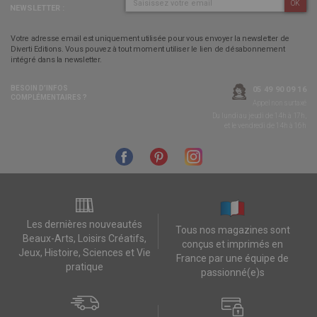
OK
NEWSLETTER :
Votre adresse email est uniquement utilisée pour vous envoyer la newsletter de
Diverti Editions. Vous pouvez à tout moment utiliser le lien de désabonnement
intégré dans la newsletter.
BESOIN D’INFOS
05 49 90 09 16
COMPLÉMENTAIRES ?
Appel non surtaxé
Du lundi au jeudi de 14h à 17h,
et le vendredi de 14h à 16h
Les dernières nouveautés
Tous nos magazines sont
Beaux-Arts, Loisirs Créatifs,
conçus et imprimés en
Jeux, Histoire, Sciences et Vie
France par une équipe de
pratique
passionné(e)s