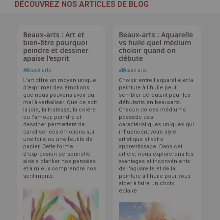
DÉCOUVREZ NOS ARTICLES DE BLOG
Beaux-arts : Art et
Beaux-arts : Aquarelle
bien-être pourquoi
vs huile quel médium
peindre et dessiner
choisir quand on
apaise l'esprit
débute
#
Beaux-arts
#
Beaux-arts
L'art offre un moyen unique
Choisir entre l'aquarelle et la
d'exprimer des émotions
peinture à l'huile peut
que nous pouvons avoir du
sembler déroutant pour les
mal à verbaliser. Que ce soit
débutants en beauxarts.
la joie, la tristesse, la colère
Chacun de ces médiums
ou l'amour, peindre et
possède des
dessiner permettent de
caractéristiques uniques qui
canaliser ces émotions sur
influencent votre style
une toile ou une feuille de
artistique et votre
papier. Cette forme
apprentissage. Dans cet
d'expression personnelle
article, nous explorerons les
aide à clarifier nos pensées
avantages et inconvénients
et à mieux comprendre nos
de l'aquarelle et de la
sentiments.
peinture à l'huile pour vous
aider à faire un choix
éclairé.