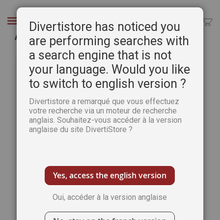
Aller
au
Chercher
Divertistore has noticed you
contenu
Abîmes - Olivier Philippot
are performing searches with
a search engine that is not
Passer
Pass
à
au
your language. Would you like
la
débu
to switch to english version ?
fin
de
de
la
Divertistore a remarqué que vous effectuez
la
Gale
votre recherche via un moteur de recherche
galerie
d’im
anglais. Souhaitez-vous accéder à la version
d’images
anglaise du site DivertiStore ?
Yes, access the english version
Oui, accéder à la version anglaise