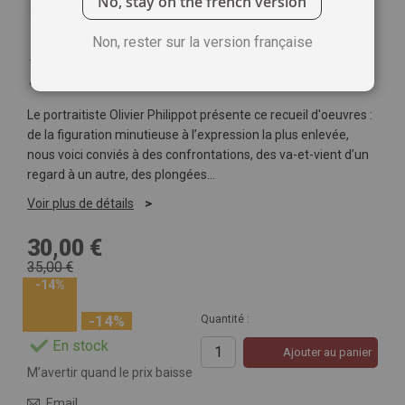
No, stay on the french version
Non, rester sur la version française
1
Commentaire
Ajoutez votre commentaire
Le portraitiste Olivier Philippot présente ce recueil d'oeuvres :
de la figuration minutieuse à l’expression la plus enlevée,
nous voici conviés à des confrontations, des va-et-vient d’un
regard à un autre, des plongées…
Voir plus de détails
30,00 €
35,00 €
-14%
-14%
Quantité :
En stock
Ajouter au panier
M’avertir quand le prix baisse
Email