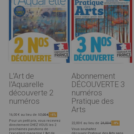
L'Art de
Abonnement
l'Aquarelle
DÉCOUVERTE 3
découverte 2
numéros
numéros
Pratique des
Arts
16,00 €
au lieu de
17,00 €
-6%
Pour un petit prix, vous recevrez
22,00 €
au lieu de
24,00 €
-8%
directement CHEZ VOUS les 2
prochaines parutions de
Vous souhaitez
l'excellent magazine L'Art de
découvrir Pratique des Arts sans