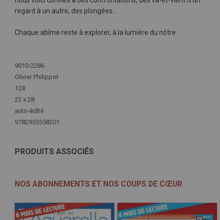
nous voici conviés à des confrontations, des va-et-vient d’un
regard à un autre, des plongées…
Chaque abîme reste à explorer, à la lumière du nôtre.
Plus
d'infos
9010-2286
Olivier Philippot
128
22 x 28
auto-édité
9782955558201
PRODUITS ASSOCIÉS
NOS ABONNEMENTS ET NOS COUPS DE CŒUR