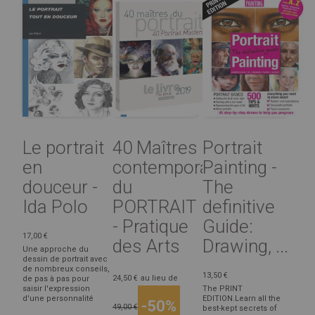
Le portrait
40 Maîtres
Portrait
en
contemporains
Painting -
douceur -
du
The
Ida Polo
PORTRAIT
definitive
- Pratique
Guide:
17,00 €
des Arts
Drawing, ...
Une approche du
dessin de portrait avec
de nombreux conseils,
13,50 €
24,50 €
au lieu de
de pas à pas pour
saisir l'expression
The PRINT
d'une personnalité
EDITION.Learn all the
-50%
49,00 €
best-kept secrets of