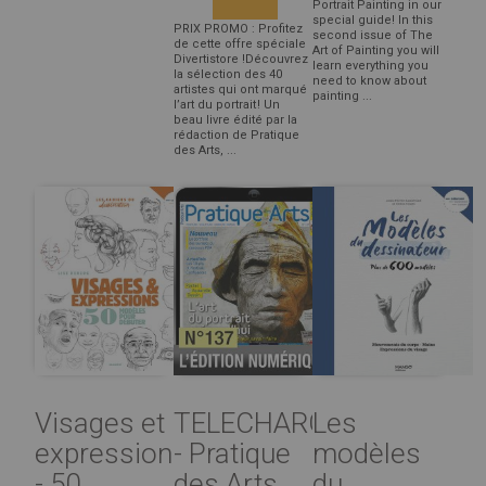
Portrait Painting in our
special guide! In this
PRIX PROMO : Profitez
second issue of The
de cette offre spéciale
Art of Painting you will
Divertistore !Découvrez
learn everything you
la sélection des 40
need to know about
artistes qui ont marqué
painting ...
l’art du portrait ! Un
beau livre édité par la
rédaction de Pratique
des Arts, ...
Visages et
TELECHARGEMENT
Les
expressions
- Pratique
modèles
- 50
des Arts
du