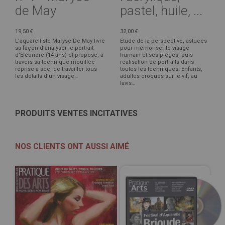
de May
pastel, huile, ...
19,50 €
32,00 €
L’aquarelliste Maryse De May livre
Etude de la perspective, astuces
sa façon d’analyser le portrait
pour mémoriser le visage
d’Éléonore (14 ans) et propose, à
humain et ses pièges, puis
travers sa technique mouillée
réalisation de portraits dans
reprise à sec, de travailler tous
toutes les techniques. Enfants,
les détails d’un visage…
adultes croqués sur le vif, au
lavis…
PRODUITS VENTES INCITATIVES
NOS CLIENTS ONT AUSSI AIMÉ