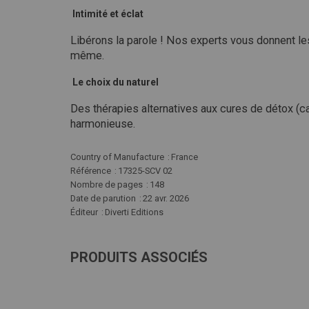
Intimité et éclat
Libérons la parole ! Nos experts vous donnent l
même.
Le choix du naturel
Des thérapies alternatives aux cures de détox (caf
harmonieuse.
Plus
Country of Manufacture
France
d'infos
Référence
17325-SCV 02
Nombre de pages
148
Date de parution
22 avr. 2026
Éditeur
Diverti Editions
PRODUITS ASSOCIÉS