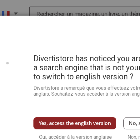
Chercher
X
HISTOIRE
SCIENCES
POP CULTURE ET BIEN-
ause naturelle
Divertistore has noticed you a
a search engine that is not you
to switch to english version ?
Happy Bien-être n°2 : Le 
naturelle
Divertistore a remarqué que vous effectuez votr
anglais. Souhaitez-vous accéder à la version angl
Soyez le premier à commenter ce produit
Happy Bien-être N°2
vous accompagne pour t
Ce guide complet décrypte les phases de la t
concrètes : nutrition ciblée, plantes médicina
Yes, access the english version
No, 
grâce à des exercices de yoga, de tonificatio
magazine lève aussi les tabous sur la santé i
Oui, accéder à la version anglaise
Non, 
véritable concentré de bienveillance pour tra