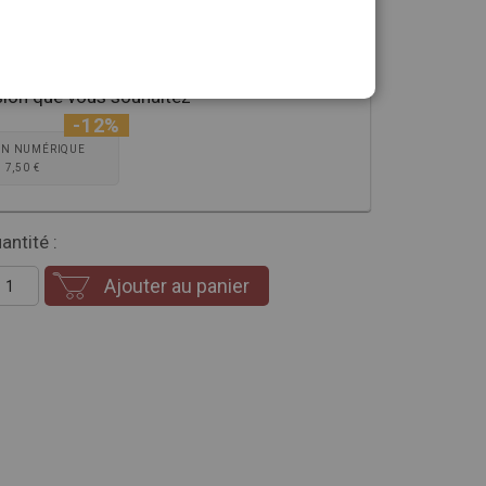
sion que vous souhaitez
-12%
ON NUMÉRIQUE
7,50 €
antité :
Ajouter au panier