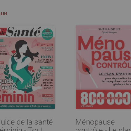
ŒUR
guide de la santé
Ménopause
féminin - Tout
contrôle - Le pla