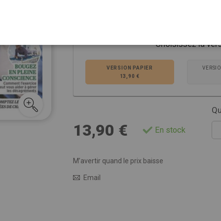
Voir plus de détails
Choisissez la ver
VERSION PAPIER
VERSI
13,90 €
Qu
13,90 €
En stock
M’avertir quand le prix baisse
Email