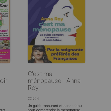
-
C'est ma
oir
ménopause - Anna
Roy
22,90 €
Un guide rassurant et sans tabou
ieux
pour comprendre la ménopause,