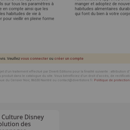
ls sur tous les paramètres à
manger et adoptez de nouvel
e en compte ainsi que les
habitudes alimentaires durab
les habitudes de vie à
qui font du bien à votre corps
 pour vieillir en pleine forme
avis. Veuillez
vous connecter
ou
créer un compte
d’un traitement effectué par Diverti Editions pour la finalité suivante : attribution 
roduit dans le catalogue du site. Vous bénéficiez d’un droit d’accès, de rectificat
enue du Cerisier Noir, 86530 Naintré ou contact@divertistore.fr.
Politique de protecti
 Culture Disney
olution des