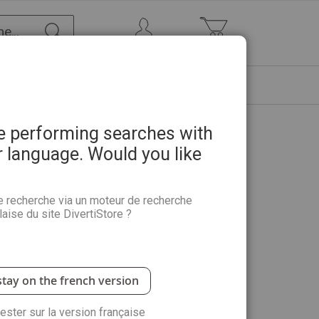
Chercher
Mon Compte
Mon panier
ETRE
PROMOTIONS
ABONNEMENTS
re performing searches with
r language. Would you like
guide de la ménopause
e recherche via un moteur de recherche
aise du site DivertiStore ?
raverser la ménopause avec sérénité et naturel.
ransition hormonale et propose des solutions
les et recettes gourmandes. Retrouvez votre vitalité
stay on the french version
n et des techniques de gestion du stress. Le
ntime et le sommeil pour vous aider à rayonner. Un
rester sur la version française
nsformer cette étape en un nouveau départ positif.