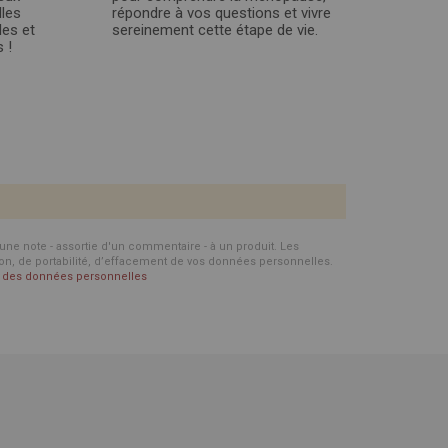
les
répondre à vos questions et vivre
les et
sereinement cette étape de vie.
 !
d'une note - assortie d'un commentaire - à un produit. Les
ion, de portabilité, d’effacement de vos données personnelles.
on des données personnelles