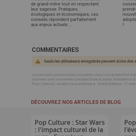
de grand-mère tout en respectant
consei
leur sagesse. Pratiques,
prendr
écologiques et économiques, ces
nouvel
conseils répondent parfaitement
adopter
aux enjeux actuels ...
!
COMMENTAIRES
Seuls les utilisateurs enregistrés peuvent écrire des 
Les données personnelles recueillies vous concernant font l’objet 
données sont conservées pendant toute la durée d'existence du p
Pour l’exercer, veuillez vous adresser à : Diverti Editions, 17, av
DÉCOUVREZ NOS ARTICLES DE BLOG
Pop Culture : Star Wars
Pop
: l'impact culturel de la
l'év