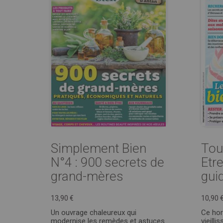
Simplement Bien
Tou
N°4 : 900 secrets de
Etr
grand-mères
guid
13,90 €
10,90 
Un ouvrage chaleureux qui
Ce hor
modernise les remèdes et astuces
vieill