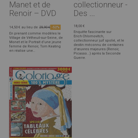
Manet et de
collectionneur -
Renoir – DVD
Des ...
18,00 €
14,50 €
au lieu de
29,90 €
-52%
Enquête fascinante sur
En prenant comme modèles le
Erich Chlomovitch,
Village de Vétheuil-sur-Seine, de
collectionneur juif spolié, et le
Monet et le Portrait d’une jeune
destin méconnu de centaines
femme de Renoir, Tom Keating
d'œuvres majeures (Renoir,
en réalise une…
Picasso...) après la Seconde
Guerre.