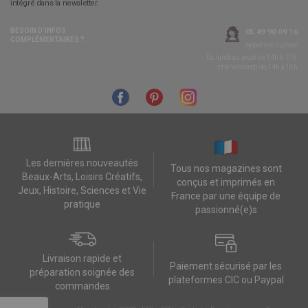
intégré dans la newsletter.
BESOIN D’INFOS
05 49 90 09 16
COMPLÉMENTAIRES ?
Appel non surtaxé
Du lundi au jeudi de 14h à 17h,
et le vendredi de 14h à 16h
Les dernières nouveautés
Tous nos magazines sont
Beaux-Arts, Loisirs Créatifs,
conçus et imprimés en
Jeux, Histoire, Sciences et Vie
France par une équipe de
pratique
passionné(e)s
Livraison rapide et
Paiement sécurisé par les
préparation soignée des
plateformes CIC ou Paypal
commandes