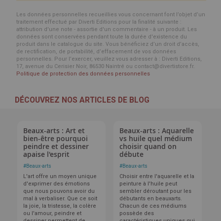
Les données personnelles recueillies vous concernant font l’objet d’un
traitement effectué par Diverti Editions pour la finalité suivante :
attribution d'une note - assortie d'un commentaire - à un produit. Les
données sont conservées pendant toute la durée d'existence du
produit dans le catalogue du site. Vous bénéficiez d’un droit d’accès,
de rectification, de portabilité, d’effacement de vos données
personnelles. Pour l’exercer, veuillez vous adresser à : Diverti Editions,
17, avenue du Cerisier Noir, 86530 Naintré ou contact@divertistore.fr.
Politique de protection des données personnelles
DÉCOUVREZ NOS ARTICLES DE BLOG
Beaux-arts : Art et
Beaux-arts : Aquarelle
bien-être pourquoi
vs huile quel médium
peindre et dessiner
choisir quand on
apaise l'esprit
débute
#
Beaux-arts
#
Beaux-arts
L'art offre un moyen unique
Choisir entre l'aquarelle et la
d'exprimer des émotions
peinture à l'huile peut
que nous pouvons avoir du
sembler déroutant pour les
mal à verbaliser. Que ce soit
débutants en beauxarts.
la joie, la tristesse, la colère
Chacun de ces médiums
ou l'amour, peindre et
possède des
dessiner permettent de
caractéristiques uniques qui