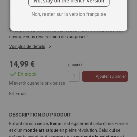
No, stay on the french version
Non, rester sur la version française
Soyez le premier à commenter ce produit
Vous pensiez tout savoir sur
Renoir
? Détrompez-vous, cet
ouvrage vous réserve bien des surprises !
Voir plus de détails
14,99 €
Quantité :
En stock
Ajouter au panier
M’avertir quand le prix baisse
Email
DESCRIPTION DU PRODUIT
Enfant de son siècle,
Renoir
est également celui d’une France
et d’un
monde artistique
en pleine révolution. Celui qui se