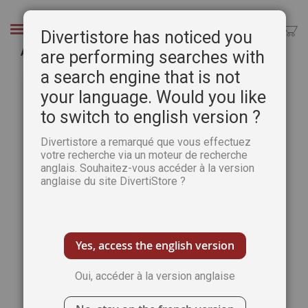
Aller
au
Chercher
Divertistore has noticed you
contenu
Auguste Renoir
are performing searches with
a search engine that is not
Passer
Pass
à
au
your language. Would you like
la
débu
to switch to english version ?
fin
de
de
la
Divertistore a remarqué que vous effectuez
la
Gale
votre recherche via un moteur de recherche
galerie
d’im
anglais. Souhaitez-vous accéder à la version
d’images
anglaise du site DivertiStore ?
Yes, access the english version
Oui, accéder à la version anglaise