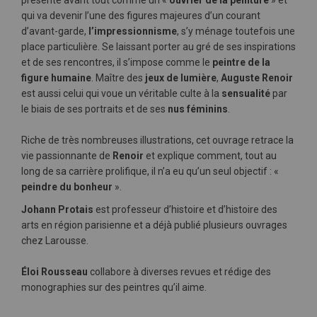
présente avant tout comme un «
ouvrier de la peinture
» et
qui va devenir l’une des figures majeures d’un courant
d’avant-garde,
l’impressionnisme
, s’y ménage toutefois une
place particulière. Se laissant porter au gré de ses inspirations
et de ses rencontres, il s’impose comme le
peintre de la
figure humaine
. Maître des
jeux de lumière
,
Auguste Renoir
est aussi celui qui voue un véritable culte à la
sensualité
par
le biais de ses portraits et de ses
nus féminins
.
Riche de très nombreuses illustrations, cet ouvrage retrace la
vie passionnante de
Renoir
et explique comment, tout au
long de sa carrière prolifique, il n’a eu qu’un seul objectif : «
peindre du bonheur
».
Johann Protais
est professeur d’histoire et d’histoire des
arts en région parisienne et a déjà publié plusieurs ouvrages
chez Larousse.
Éloi Rousseau
collabore à diverses revues et rédige des
monographies sur des peintres qu’il aime.