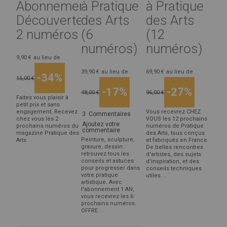
Abonnement
à Pratique
à Pratique
Découverte
des Arts
des Arts
2 numéros
(6
(12
numéros)
numéros)
9,90 €
au lieu de
39,90 €
au lieu de
69,90 €
au lieu de
-34%
15,00 €
-17%
-27%
48,00 €
96,00 €
Faites vous plaisir à
petit prix et sans
engagement. Recevez
Vous recevrez CHEZ
3
Commentaires
chez vous les 2
VOUS les 12 prochains
Ajoutez votre
prochains numéros du
numéros de Pratique
commentaire
magazine Pratique des
des Arts, tous conçus
Peinture, sculpture,
Arts.
et fabriqués en France.
gravure, dessin :
De belles rencontres
retrouvez tous les
d'artistes, des sujets
conseils et astuces
d'inspiration, et des
pour progresser dans
conseils techniques
votre pratique
utiles ...
artistique. Avec
l'abonnement 1 AN,
vous recevrez les 6
prochains numéros.
OFFRE ...