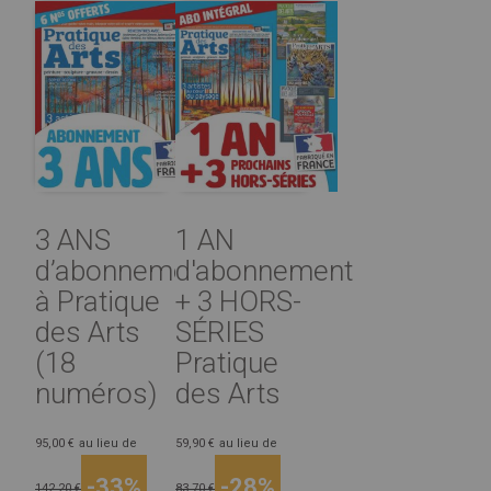
3 ANS
1 AN
d’abonnement
d'abonnement
à Pratique
+ 3 HORS-
des Arts
SÉRIES
(18
Pratique
numéros)
des Arts
95,00 €
au lieu de
59,90 €
au lieu de
-33%
-28%
142,20 €
83,70 €