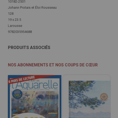
Plus
10182-2501
d'infos
Johann Protais et Éloi Rousseau
128
19 x 23.5
Larousse
9782035954688
PRODUITS ASSOCIÉS
NOS ABONNEMENTS ET NOS COUPS DE CŒUR