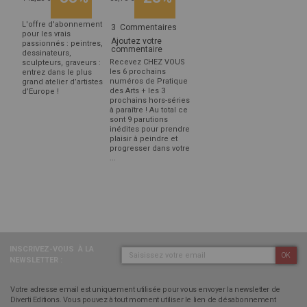
L'offre d'abonnement
3
Commentaires
pour les vrais
Ajoutez votre
passionnés : peintres,
commentaire
dessinateurs,
Recevez CHEZ VOUS
sculpteurs, graveurs :
les 6 prochains
entrez dans le plus
numéros de Pratique
grand atelier d’artistes
des Arts + les 3
d’Europe !
prochains hors-séries
à paraître ! Au total ce
sont 9 parutions
inédites pour prendre
plaisir à peindre et
progresser dans votre
...
INSCRIVEZ-VOUS
À LA
OK
NEWSLETTER :
Votre adresse email est uniquement utilisée pour vous envoyer la newsletter de
Diverti Editions. Vous pouvez à tout moment utiliser le lien de désabonnement