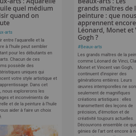
ux-arts : Aquarelle
Beaux-arts : Les
huile quel médium
grands maîtres de 
isir quand on
peinture : que nou
ute
apprennent encore
Léonard, Monet et
x-arts
Gogh ?
r entre l'aquarelle et la
re à l'huile peut sembler
#
Beaux-arts
tant pour les débutants en
Les grands maîtres de la pein
arts. Chacun de ces
comme Léonard de Vinci, Cl
ums possède des
Monet et Vincent van Gogh,
téristiques uniques qui
continuent d’inspirer des
ncent votre style artistique et
générations entières. Leurs
 apprentissage. Dans cet
œuvres intemporelles ne son
e, nous explorerons les
seulement de magnifiques
ages et inconvénients de
créations artistiques : elles
relle et de la peinture à l'huile
transmettent des leçons de
ous aider à faire un choix
précision, d’émotion et de
é.
créativité toujours actuelles.
Découvrons ensemble ce qu
génies de l’art ont encore à 