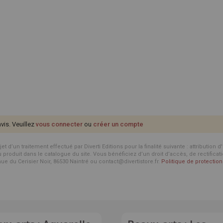
avis. Veuillez
vous connecter
ou
créer un compte
d’un traitement effectué par Diverti Editions pour la finalité suivante : attribution 
roduit dans le catalogue du site. Vous bénéficiez d’un droit d’accès, de rectificat
enue du Cerisier Noir, 86530 Naintré ou contact@divertistore.fr.
Politique de protecti