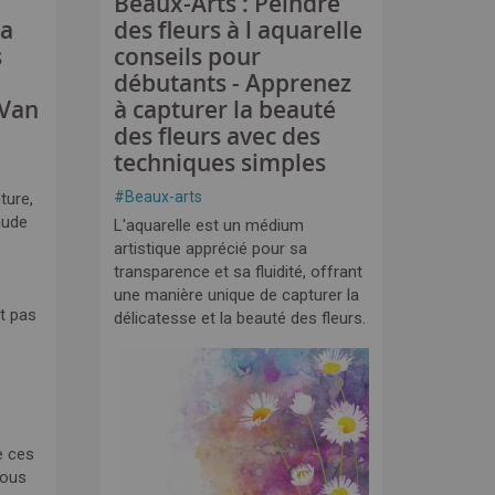
Beaux-Arts : Peindre
la
des fleurs à l aquarelle
s
conseils pour
débutants - Apprenez
 Van
à capturer la beauté
des fleurs avec des
techniques simples
#
Beaux-arts
ture,
aude
L'aquarelle est un médium
artistique apprécié pour sa
transparence et sa fluidité, offrant
une manière unique de capturer la
t pas
délicatesse et la beauté des fleurs.
e ces
nous