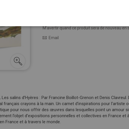
19,00 €
Épuisé
M’avertir quand le prix baisse
M’avertir quand ce produit sera de nouveau en 
Email
er, Les salins d’Hyères : Par Francine Boillot-Grenon et Denis Clavreul.
oral français crayons à la main. Un carnet d’inspirations pour l’artiste 
rtistique pour nous offrir des œuvres dans lesquelles point un amour sin
ulièrement l’objet d’expositions personnelles et collectives en France e
 en France et à travers le monde.