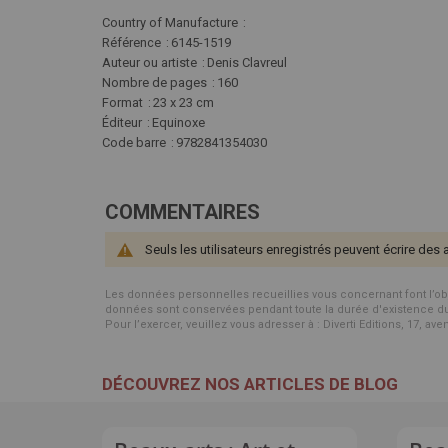
Plus
Country of Manufacture
d'infos
Référence
6145-1519
Auteur ou artiste
Denis Clavreul
Nombre de pages
160
Format
23 x 23 cm
Éditeur
Equinoxe
Code barre
9782841354030
COMMENTAIRES
Seuls les utilisateurs enregistrés peuvent écrire des 
Les données personnelles recueillies vous concernant font l’objet 
données sont conservées pendant toute la durée d'existence du p
Pour l’exercer, veuillez vous adresser à : Diverti Editions, 17, av
DÉCOUVREZ NOS ARTICLES DE BLOG