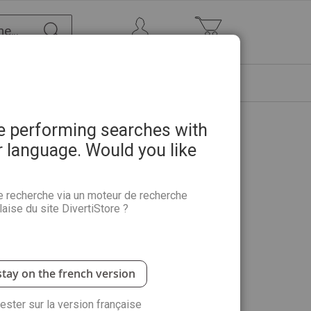
Chercher
Mon Compte
Mon panier
ETRE
PROMOTIONS
ABONNEMENTS
re performing searches with
r language. Would you like
 Clavreul
e recherche via un moteur de recherche
aise du site DivertiStore ?
 Lardier, Les salins d’Hyères : par Francine Boillot-
illustrations aquarellées, voici une invitation à…
stay on the french version
rester sur la version française