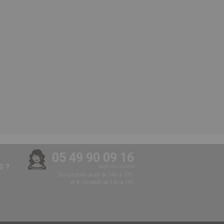
05 49 90 09 16
 ?
Appel non surtaxé
Du lundi au jeudi de 14h à 17h,
et le vendredi de 14h à 16h