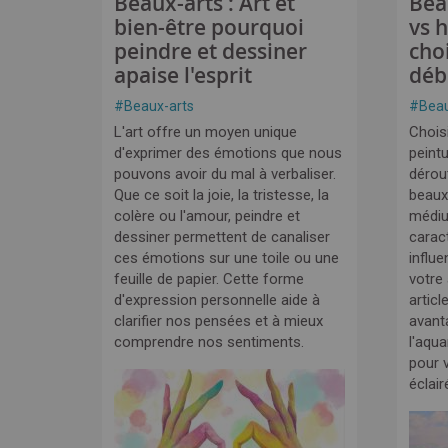
Beaux-arts : Art et
Bea
bien-être pourquoi
vs 
peindre et dessiner
cho
apaise l'esprit
déb
#
Beaux-arts
#
Beau
L'art offre un moyen unique
Choisi
d'exprimer des émotions que nous
peintu
pouvons avoir du mal à verbaliser.
dérou
Que ce soit la joie, la tristesse, la
beaux
colère ou l'amour, peindre et
médi
dessiner permettent de canaliser
carac
ces émotions sur une toile ou une
influe
feuille de papier. Cette forme
votre
d'expression personnelle aide à
articl
clarifier nos pensées et à mieux
avant
comprendre nos sentiments.
l'aqua
pour v
éclair