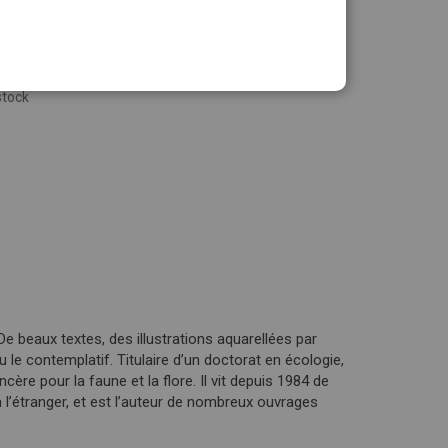
stock
 De beaux textes, des illustrations aquarellées par
ou le contemplatif. Titulaire d’un doctorat en écologie,
cère pour la faune et la flore. Il vit depuis 1984 de
t à l’étranger, et est l’auteur de nombreux ouvrages