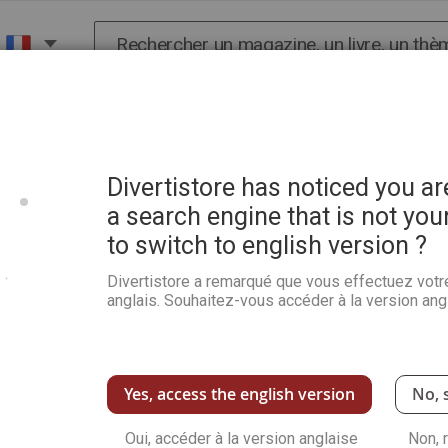
Chercher
X
HISTOIRE
SCIENCES
POP CULTURE ET BIEN-
Divertistore has noticed you a
a search engine that is not you
to switch to english version ?
Voyages en littoral - Denis
Divertistore a remarqué que vous effectuez votr
Soyez le premier à commenter ce produit
anglais. Souhaitez-vous accéder à la version angl
L’île de Porquerolles, l’île de Port-Cros, le Cap
Grenon et Denis Clavreul. De beaux textes, des 
Voir plus de détails
Yes, access the english version
No, 
Oui, accéder à la version anglaise
Non, 