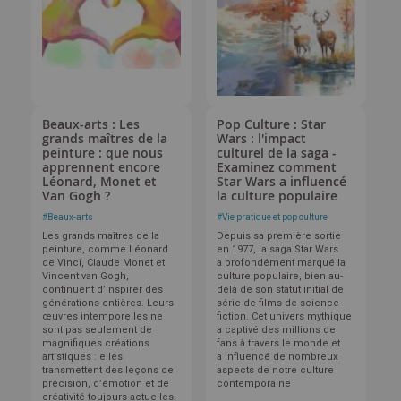
Beaux-arts : Les
Pop Culture : Star
grands maîtres de la
Wars : l'impact
peinture : que nous
culturel de la saga -
apprennent encore
Examinez comment
Léonard, Monet et
Star Wars a influencé
Van Gogh ?
la culture populaire
#
Beaux-arts
#
Vie pratique et pop culture
Les grands maîtres de la
Depuis sa première sortie
peinture, comme Léonard
en 1977, la saga Star Wars
de Vinci, Claude Monet et
a profondément marqué la
Vincent van Gogh,
culture populaire, bien au-
continuent d’inspirer des
delà de son statut initial de
générations entières. Leurs
série de films de science-
œuvres intemporelles ne
fiction. Cet univers mythique
sont pas seulement de
a captivé des millions de
magnifiques créations
fans à travers le monde et
artistiques : elles
a influencé de nombreux
transmettent des leçons de
aspects de notre culture
précision, d’émotion et de
contemporaine
créativité toujours actuelles.