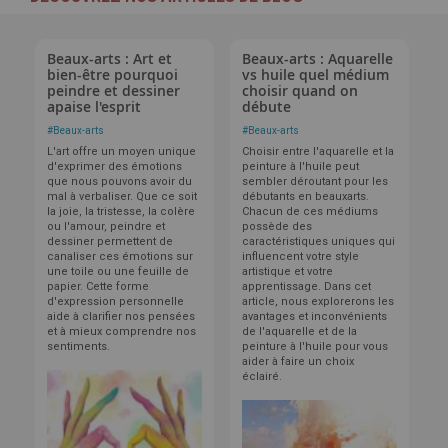
Beaux-arts : Art et
Beaux-arts : Aquarelle
bien-être pourquoi
vs huile quel médium
peindre et dessiner
choisir quand on
apaise l'esprit
débute
#
Beaux-arts
#
Beaux-arts
L'art offre un moyen unique
Choisir entre l'aquarelle et la
d'exprimer des émotions
peinture à l'huile peut
que nous pouvons avoir du
sembler déroutant pour les
mal à verbaliser. Que ce soit
débutants en beauxarts.
la joie, la tristesse, la colère
Chacun de ces médiums
ou l'amour, peindre et
possède des
dessiner permettent de
caractéristiques uniques qui
canaliser ces émotions sur
influencent votre style
une toile ou une feuille de
artistique et votre
papier. Cette forme
apprentissage. Dans cet
d'expression personnelle
article, nous explorerons les
aide à clarifier nos pensées
avantages et inconvénients
et à mieux comprendre nos
de l'aquarelle et de la
sentiments.
peinture à l'huile pour vous
aider à faire un choix
éclairé.