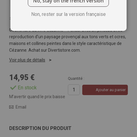
No, stay on the french version
Non, rester sur la version française
Soyez le premier à commenter ce produit
Couverture du livre
Cézanne – Penser avec un pinceau
avec
reproduction d’un paysage provençal aux tons verts et ocres,
maisons et collines peintes dans le style caractéristique de
Cézanne. Achat sur Divertistore.com.
Voir plus de détails
14,95 €
Quantité :
En stock
Ajouter au panier
M’avertir quand le prix baisse
Email
DESCRIPTION DU PRODUIT