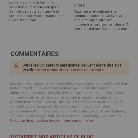
Icône artistique et féministe,
14,95 €
Frida Kahlo continue d’inspirer.
Ce livre décrypte son œuvre et
Cézanne a révolutionné la
son influence. À commander sur
peinture moderne. Ce livre vous
Divertistore.com
aide à comprendre son
influence et sa vision artistique. À
commander sur Divertistore.com
COMMENTAIRES
Seuls les utilisateurs enregistrés peuvent écrire des avis.
Veuillez
vous connecter
ou
créer un compte
Les données personnelles recueillies vous concernant font l’objet d’un
traitement effectué par Diverti Editions pour la finalité suivante :
attribution d'une note - assortie d'un commentaire - à un produit. Les
données sont conservées pendant toute la durée d'existence du
produit dans le catalogue du site. Vous bénéficiez d’un droit d’accès,
de rectification, de portabilité, d’effacement de vos données
personnelles. Pour l’exercer, veuillez vous adresser à : Diverti Editions,
17, avenue du Cerisier Noir, 86530 Naintré ou contact@divertistore.fr.
Politique de protection des données personnelles
DÉCOUVREZ NOS ARTICLES DE BLOG