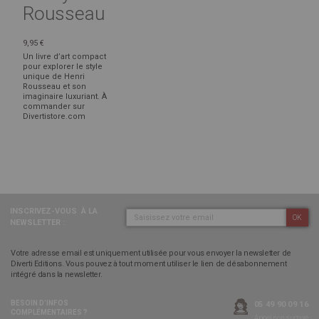
Rousseau
9,95 €
Un livre d’art compact
pour explorer le style
unique de Henri
Rousseau et son
imaginaire luxuriant. À
commander sur
Divertistore.com
INSCRIVEZ-VOUS
À LA
OK
NEWSLETTER :
Votre adresse email est uniquement utilisée pour vous envoyer la newsletter de
Diverti Editions. Vous pouvez à tout moment utiliser le lien de désabonnement
intégré dans la newsletter.
BESOIN D’INFOS
05 49 90 09 16
COMPLÉMENTAIRES ?
Appel non surtaxé