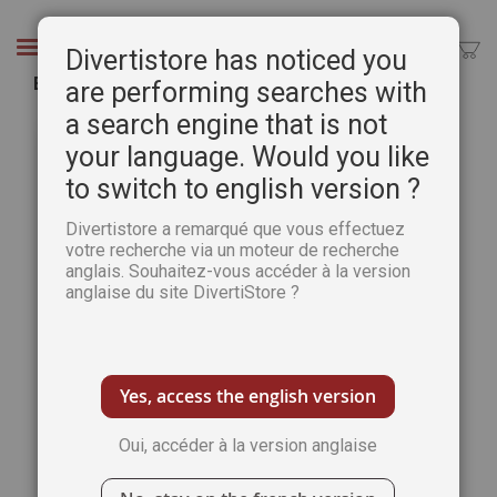
Aller
au
Chercher
Divertistore has noticed you
contenu
Berthe Morisot
are performing searches with
a search engine that is not
Passer
Pass
à
au
your language. Would you like
la
débu
to switch to english version ?
fin
de
de
la
Divertistore a remarqué que vous effectuez
la
Gale
votre recherche via un moteur de recherche
galerie
d’im
anglais. Souhaitez-vous accéder à la version
d’images
anglaise du site DivertiStore ?
Yes, access the english version
Oui, accéder à la version anglaise