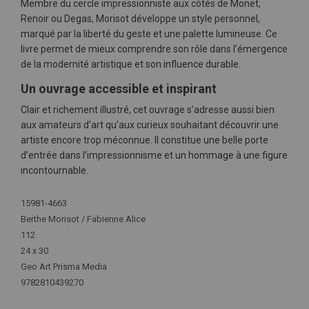
Membre du cercle impressionniste aux côtés de Monet,
Renoir ou Degas, Morisot développe un style personnel,
marqué par la liberté du geste et une palette lumineuse. Ce
livre permet de mieux comprendre son rôle dans l’émergence
de la modernité artistique et son influence durable.
Un ouvrage accessible et inspirant
Clair et richement illustré, cet ouvrage s’adresse aussi bien
aux amateurs d’art qu’aux curieux souhaitant découvrir une
artiste encore trop méconnue. Il constitue une belle porte
d’entrée dans l’impressionnisme et un hommage à une figure
incontournable.
Plus
15981-4663
d'infos
Berthe Morisot / Fabienne Alice
112
24 x 30
Geo Art Prisma Media
9782810439270