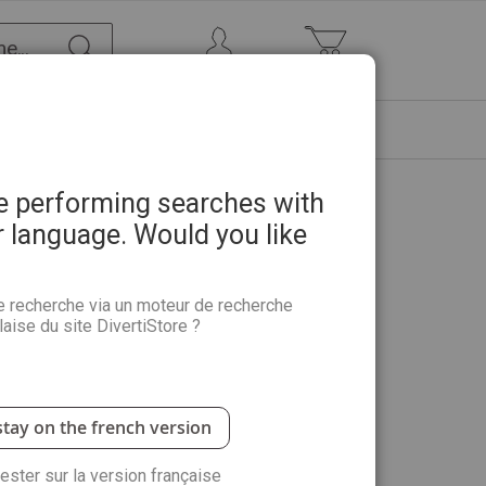
Chercher
Mon Compte
Mon panier
ETRE
PROMOTIONS
ABONNEMENTS
re performing searches with
r language. Would you like
des Nymphéas
e recherche via un moteur de recherche
aise du site DivertiStore ?
et et découvrez une œuvre majeure de
 Disponible sur Divertistore.com
stay on the french version
ité :
rester sur la version française