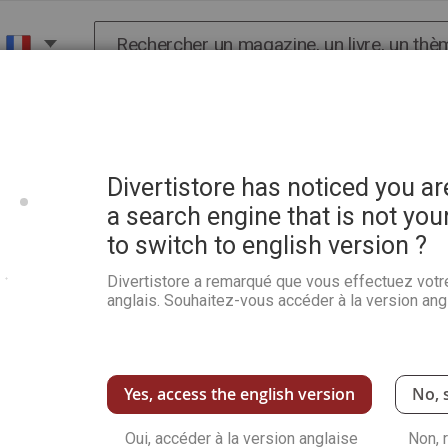
Chercher
X
HISTOIRE
SCIENCES
POP CULTURE ET BIEN-
Divertistore has noticed you a
a search engine that is not you
to switch to english version ?
Le tout petit livre d'art 
Divertistore a remarqué que vous effectuez votr
Soyez le premier à commenter ce produit
anglais. Souhaitez-vous accéder à la version angl
Plongez dans l’univers des Nymphéas de Mon
l’impressionnisme dans un format accessible.
Voir plus de détails
Yes, access the english version
No, 
Quant
Oui, accéder à la version anglaise
Non, 