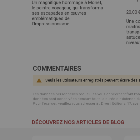
Un magnifique hommage à Monet,
le peintre voyageur, qui transforma
20,00 
ses escapades en œuvres
emblématiques de
Une co
l’Impressionnisme.
maîtris
transp
astuce
niveau
COMMENTAIRES
Seuls les utilisateurs enregistrés peuvent écrire des 
Les données personnelles recueillies vous concernant font l’objet 
données sont conservées pendant toute la durée d'existence du p
Pour l’exercer, veuillez vous adresser à : Diverti Editions, 17, av
DÉCOUVREZ NOS ARTICLES DE BLOG