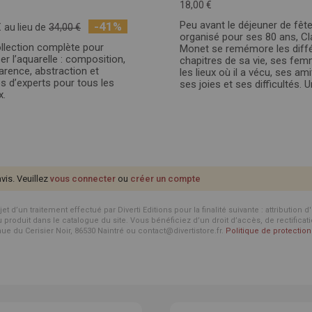
18,00 €
Peu avant le déjeuner de fêt
-41%
€
au lieu de
34,00 €
organisé pour ses 80 ans, C
llection complète pour
Monet se remémore les diff
er l’aquarelle : composition,
chapitres de sa vie, ses fem
arence, abstraction et
les lieux où il a vécu, ses ami
s d’experts pour tous les
ses joies et ses difficultés. Un
x.
avis. Veuillez
vous connecter
ou
créer un compte
d’un traitement effectué par Diverti Editions pour la finalité suivante : attribution 
roduit dans le catalogue du site. Vous bénéficiez d’un droit d’accès, de rectificat
enue du Cerisier Noir, 86530 Naintré ou contact@divertistore.fr.
Politique de protecti