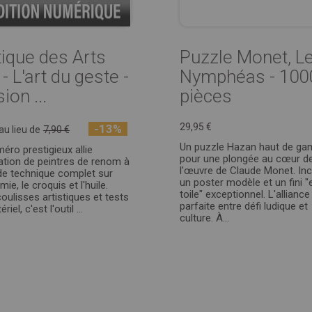
tique des Arts
Puzzle Monet, L
- L'art du geste -
Nymphéas - 100
ion ...
pièces
29,95 €
-13%
au lieu de
7,90 €
Un puzzle Hazan haut de g
éro prestigieux allie
pour une plongée au cœur d
iration de peintres de renom à
l'œuvre de Claude Monet. Incl
de technique complet sur
un poster modèle et un fini "
mie, le croquis et l'huile.
toile" exceptionnel. L'alliance
coulisses artistiques et tests
parfaite entre défi ludique et
iel, c'est l'outil ...
culture. À...