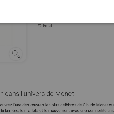
9,95 €
En stock
M’avertir quand le prix baisse
Email
 dans l’univers de Monet
couvrez l’une des œuvres les plus célèbres de Claude Monet et u
r la lumière, les reflets et le mouvement avec une sensibilité uni