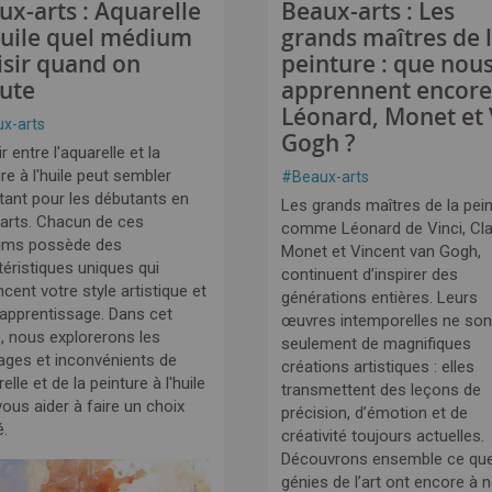
ux-arts : Aquarelle
Beaux-arts : Les
huile quel médium
grands maîtres de 
isir quand on
peinture : que nou
ute
apprennent encore
Léonard, Monet et
x-arts
Gogh ?
r entre l'aquarelle et la
re à l'huile peut sembler
#
Beaux-arts
tant pour les débutants en
Les grands maîtres de la pein
arts. Chacun de ces
comme Léonard de Vinci, Cl
ums possède des
Monet et Vincent van Gogh,
téristiques uniques qui
continuent d’inspirer des
ncent votre style artistique et
générations entières. Leurs
 apprentissage. Dans cet
œuvres intemporelles ne son
e, nous explorerons les
seulement de magnifiques
ages et inconvénients de
créations artistiques : elles
relle et de la peinture à l'huile
transmettent des leçons de
ous aider à faire un choix
précision, d’émotion et de
é.
créativité toujours actuelles.
Découvrons ensemble ce qu
génies de l’art ont encore à 