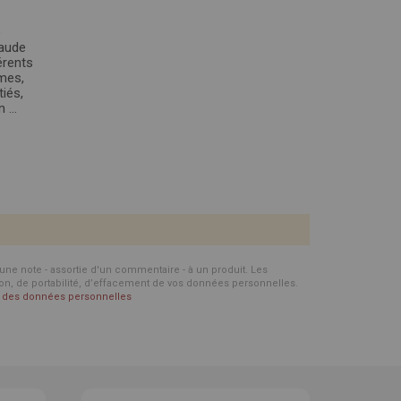
e
laude
érents
mes,
tiés,
 ...
d'une note - assortie d'un commentaire - à un produit. Les
ion, de portabilité, d’effacement de vos données personnelles.
on des données personnelles