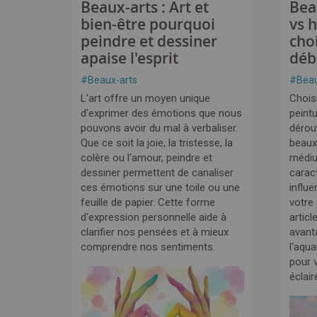
Beaux-arts : Art et
Bea
bien-être pourquoi
vs 
peindre et dessiner
cho
apaise l'esprit
déb
#
Beaux-arts
#
Beau
L'art offre un moyen unique
Choisi
d'exprimer des émotions que nous
peintu
pouvons avoir du mal à verbaliser.
dérou
Que ce soit la joie, la tristesse, la
beaux
colère ou l'amour, peindre et
médi
dessiner permettent de canaliser
carac
ces émotions sur une toile ou une
influe
feuille de papier. Cette forme
votre
d'expression personnelle aide à
articl
clarifier nos pensées et à mieux
avant
comprendre nos sentiments.
l'aqua
pour v
éclair