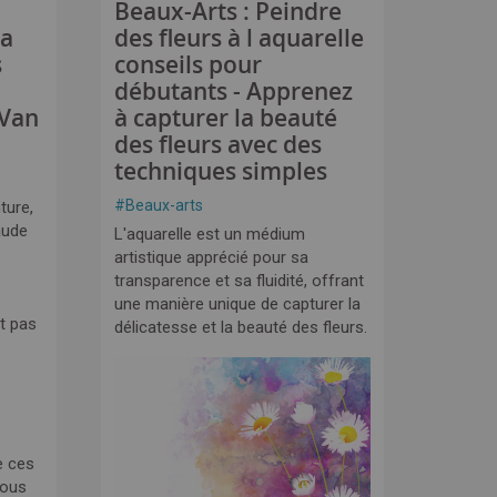
Beaux-Arts : Peindre
la
des fleurs à l aquarelle
s
conseils pour
débutants - Apprenez
 Van
à capturer la beauté
des fleurs avec des
techniques simples
#
Beaux-arts
ture,
aude
L'aquarelle est un médium
artistique apprécié pour sa
transparence et sa fluidité, offrant
une manière unique de capturer la
t pas
délicatesse et la beauté des fleurs.
e ces
nous