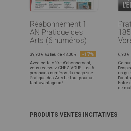
Réabonnement 1
Pra
AN Pratique des
185 
Arts (6 numéros)
Vers
-17%
39,90 €
au lieu de
48,00 €
6,90 €
Avec cette offre d'abonnement,
Ce num
vous recevrez CHEZ VOUS :Les 6
l'insp
prochains numéros du magazine
un gui
Pratique des Arts.Le tout pour un
l'anato
tarif avantageux !
Entre 
de matér
PRODUITS VENTES INCITATIVES