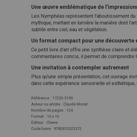
Une œuvre emblématique de l’impressio
Les Nymphéas représentent l’aboutissement du tra
mythique, mettant en lumière la manière dont l’ar
subtile entre ciel, eau et végétation.
Un format compact pour une découverte 
Ce petit livre d’art offre une synthèse claire et 
commentaires concis, il permet de comprendre le
Une invitation à contempler autrement
Plus qu’une simple présentation, cet ouvrage invi
dans cette expérience sensorielle et esthétique, 
Plus
Référence
17253-5190
d'infos
Auteur ou artiste
Claude Monet
Nombre de pages
124
Format
10 x 13
Éditeur
Chene
Code barre
9782812322372