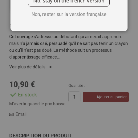
No, stay on the french version
Non, rester sur la version française
Soyez le premier à commenter ce produit
Cet ouvrage s’adresse au débutant qui aimerait apprendre
mais n’a jamais osé, persuadé qu’il ne sait pas tenir un crayon
ou qu’il n’est pas doué. La méthode suit un processus
d’apprentissage efficace…
Voir plus de détails
10,90 €
Quantité :
En stock
Ajouter au panier
M’avertir quand le prix baisse
Email
DESCRIPTION DU PRODUIT