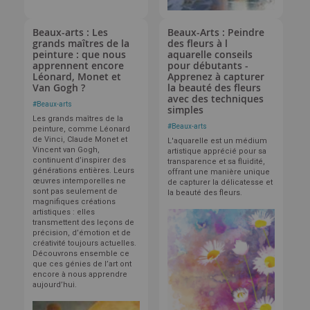
Beaux-arts : Les
Beaux-Arts : Peindre
grands maîtres de la
des fleurs à l
peinture : que nous
aquarelle conseils
apprennent encore
pour débutants -
Léonard, Monet et
Apprenez à capturer
Van Gogh ?
la beauté des fleurs
avec des techniques
#
Beaux-arts
simples
Les grands maîtres de la
#
Beaux-arts
peinture, comme Léonard
de Vinci, Claude Monet et
L'aquarelle est un médium
Vincent van Gogh,
artistique apprécié pour sa
continuent d’inspirer des
transparence et sa fluidité,
générations entières. Leurs
offrant une manière unique
œuvres intemporelles ne
de capturer la délicatesse et
sont pas seulement de
la beauté des fleurs.
magnifiques créations
artistiques : elles
transmettent des leçons de
précision, d’émotion et de
créativité toujours actuelles.
Découvrons ensemble ce
que ces génies de l’art ont
encore à nous apprendre
aujourd’hui.