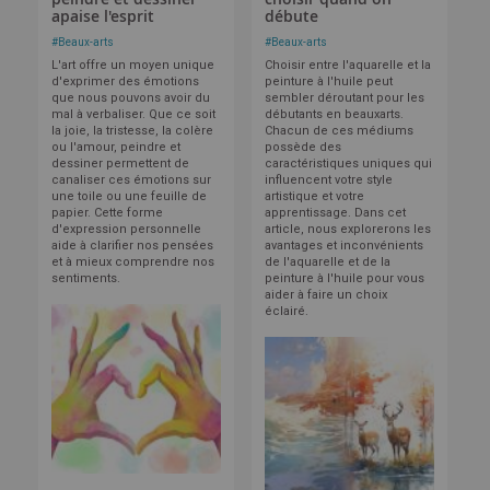
apaise l'esprit
débute
#
Beaux-arts
#
Beaux-arts
L'art offre un moyen unique
Choisir entre l'aquarelle et la
d'exprimer des émotions
peinture à l'huile peut
que nous pouvons avoir du
sembler déroutant pour les
mal à verbaliser. Que ce soit
débutants en beauxarts.
la joie, la tristesse, la colère
Chacun de ces médiums
ou l'amour, peindre et
possède des
dessiner permettent de
caractéristiques uniques qui
canaliser ces émotions sur
influencent votre style
une toile ou une feuille de
artistique et votre
papier. Cette forme
apprentissage. Dans cet
d'expression personnelle
article, nous explorerons les
aide à clarifier nos pensées
avantages et inconvénients
et à mieux comprendre nos
de l'aquarelle et de la
sentiments.
peinture à l'huile pour vous
aider à faire un choix
éclairé.