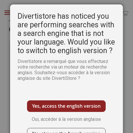
Aller
au
Chercher
Divertistore has noticed you
contenu
Tout le monde peut dessiner : les fondamentaux
are performing searches with
pour apprendre et progresser rapidement
a search engine that is not
Passer
Pass
your language. Would you like
à
au
to switch to english version ?
la
débu
fin
de
Divertistore a remarqué que vous effectuez
de
la
votre recherche via un moteur de recherche
la
Gale
anglais. Souhaitez-vous accéder à la version
galerie
d’im
anglaise du site DivertiStore ?
d’images
Yes, access the english version
Oui, accéder à la version anglaise