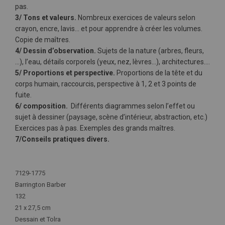
pas.
3/ Tons et valeurs.
Nombreux exercices de valeurs selon
crayon, encre, lavis… et pour apprendre à créer les volumes.
Copie de maîtres.
4/ Dessin d’observation.
Sujets de la nature (arbres, fleurs,
…), l’eau, détails corporels (yeux, nez, lèvres…), architectures….
5/ Proportions et perspective.
Proportions de la tête et du
corps humain, raccourcis, perspective à 1, 2 et 3 points de
fuite.
6/ composition.
Différents diagrammes selon l’effet ou
sujet à dessiner (paysage, scène d’intérieur, abstraction, etc.)
Exercices pas à pas. Exemples des grands maîtres.
7/Conseils pratiques divers.
Plus
d'infos
7129-1775
Barrington Barber
132
21 x 27,5 cm
Dessain et Tolra