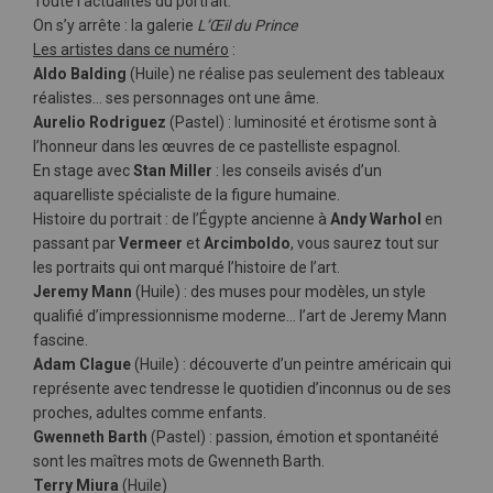
Toute l'actualités du portrait.
On s’y arrête : la galerie
L’Œil du Prince
Les artistes dans ce numéro
:
Aldo Balding
(Huile) ne réalise pas seulement des tableaux
réalistes… ses personnages ont une âme.
Aurelio Rodriguez
(Pastel) : luminosité et érotisme sont à
l’honneur dans les œuvres de ce pastelliste espagnol.
En stage avec
Stan Miller
: les conseils avisés d’un
aquarelliste spécialiste de la figure humaine.
Histoire du portrait : de l’Égypte ancienne à
Andy Warhol
en
passant par
Vermeer
et
Arcimboldo
, vous saurez tout sur
les portraits qui ont marqué l’histoire de l’art.
Jeremy Mann
(Huile) : des muses pour modèles, un style
qualifié d’impressionnisme moderne… l’art de Jeremy Mann
fascine.
Adam Clague
(Huile) : découverte d’un peintre américain qui
représente avec tendresse le quotidien d’inconnus ou de ses
proches, adultes comme enfants.
Gwenneth Barth
(Pastel) : passion, émotion et spontanéité
sont les maîtres mots de Gwenneth Barth.
Terry Miura
(Huile)