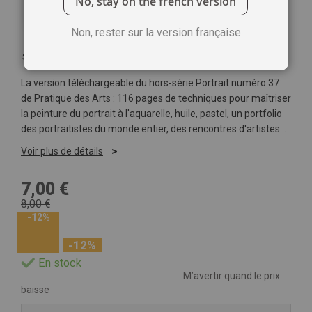
No, stay on the french version
Non, rester sur la version française
Soyez le premier à commenter ce produit
La version téléchargeable du hors-série Portrait numéro 37
de Pratique des Arts : 116 pages de techniques pour maîtriser
la peinture du portrait à l'aquarelle, huile, pastel, un portfolio
des portraitistes du monde entier, des rencontres d'artistes…
Voir plus de détails
7,00 €
8,00 €
-12%
-12%
En stock
M’avertir quand le prix
baisse