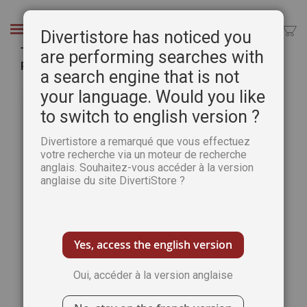
Aller
au
Chercher
Divertistore has noticed you
contenu
Téléchargement du hors-série PDA spécial
are performing searches with
PORTRAIT n°37
a search engine that is not
Passer
Pass
your language. Would you like
à
au
to switch to english version ?
la
débu
fin
de
Divertistore a remarqué que vous effectuez
de
la
votre recherche via un moteur de recherche
la
Gale
anglais. Souhaitez-vous accéder à la version
galerie
d’im
anglaise du site DivertiStore ?
d’images
Yes, access the english version
Oui, accéder à la version anglaise