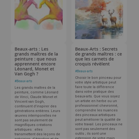
Beaux-arts : Les
Beaux-Arts : Secrets
grands maîtres de la
de grands maîtres : ce
peinture : que nous
que les carnets de
apprennent encore
croquis révèlent
Léonard, Monet et
#
Beaux-arts
Van Gogh ?
Choisir le bon pinceau pour
#
Beaux-arts
votre style artistique peut
faire toute la différence
Les grands maîtres de la
dans votre pratique des
peinture, comme Léonard
beaux-arts. Que vous soyez
de Vinci, Claude Monet et
un artiste en herbe ou un
Vincent van Gogh,
professionnel chevronné,
continuent d’inspirer des
comprendre les nuances
générations entières. Leurs
des pinceaux artistiques
œuvres intemporelles ne
peut améliorer la qualité de
sont pas seulement de
votre travail. Les pinceaux ne
magnifiques créations
sont pas seulement des
artistiques : elles
outils ; ils sont une
transmettent des leçons de
extension de votre main,
précision, d’émotion et de