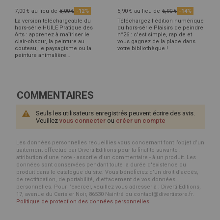
7,00 €
au lieu de
8,00 €
-12%
5,90 €
au lieu de
6,90 €
-14%
La version téléchargeable du
Téléchargez l'édition numérique
hors-série HUILE Pratique des
du hors-série Plaisirs de peindre
Arts : apprenez à maîtriser le
n°26 : c'est simple, rapide et
clair-obscur, la peinture au
vous gagnez de la place dans
couteau, le paysagisme ou la
votre bibliothèque !
peinture animalière…
COMMENTAIRES
Seuls les utilisateurs enregistrés peuvent écrire des avis.
Veuillez
vous connecter
ou
créer un compte
Les données personnelles recueillies vous concernant font l’objet d’un
traitement effectué par Diverti Editions pour la finalité suivante :
attribution d'une note - assortie d'un commentaire - à un produit. Les
données sont conservées pendant toute la durée d'existence du
produit dans le catalogue du site. Vous bénéficiez d’un droit d’accès,
de rectification, de portabilité, d’effacement de vos données
personnelles. Pour l’exercer, veuillez vous adresser à : Diverti Editions,
17, avenue du Cerisier Noir, 86530 Naintré ou contact@divertistore.fr.
Politique de protection des données personnelles