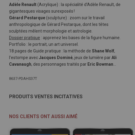
Adèle Renault
(Acrylique) : la spécialité d’Adèle Renault, de
gigantesques visages surexposés !
Gérard Pestarque
(sculpture) : zoom sur le travail
anthropologique de Gérard Pestarque, dont les têtes
sculptées mêlent morphologie et astrologie.
Dossier pratique
: apprenez les bases de la figure humaine.
Portfolio : le portrait, un art universel.
18 pages de Guide pratique : la méthode de
Shane Wolf
,
l'estompe avec
Jacques Dominé
, jeux de lumière par
Ali
Cavanaugh
, des personnages traités par
Eric Bowman
…
Plus
8637-PDAHS37T
d'infos
PRODUITS VENTES INCITATIVES
NOS CLIENTS ONT AUSSI AIMÉ