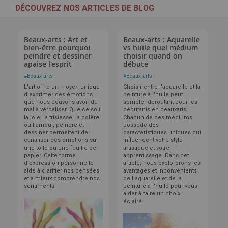
DÉCOUVREZ NOS ARTICLES DE BLOG
Beaux-arts : Art et
Beaux-arts : Aquarelle
bien-être pourquoi
vs huile quel médium
peindre et dessiner
choisir quand on
apaise l'esprit
débute
#
Beaux-arts
#
Beaux-arts
L'art offre un moyen unique
Choisir entre l'aquarelle et la
d'exprimer des émotions
peinture à l'huile peut
que nous pouvons avoir du
sembler déroutant pour les
mal à verbaliser. Que ce soit
débutants en beauxarts.
la joie, la tristesse, la colère
Chacun de ces médiums
ou l'amour, peindre et
possède des
dessiner permettent de
caractéristiques uniques qui
canaliser ces émotions sur
influencent votre style
une toile ou une feuille de
artistique et votre
papier. Cette forme
apprentissage. Dans cet
d'expression personnelle
article, nous explorerons les
aide à clarifier nos pensées
avantages et inconvénients
et à mieux comprendre nos
de l'aquarelle et de la
sentiments.
peinture à l'huile pour vous
aider à faire un choix
éclairé.