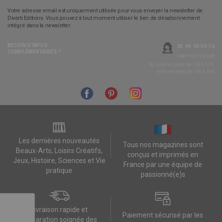
Votre adresse email est uniquement utilisée pour vous envoyer la newsletter de
Diverti Editions. Vous pouvez à tout moment utiliser le lien de désabonnement
intégré dans la newsletter.
BESOIN D’INFOS
05 49 90 09 16
COMPLÉMENTAIRES ?
Appel non surtaxé
Du lundi au jeudi de 14h à 17h,
et le vendredi de 14h à 16h
Les dernières nouveautés
Tous nos magazines sont
Beaux-Arts, Loisirs Créatifs,
conçus et imprimés en
Jeux, Histoire, Sciences et Vie
France par une équipe de
pratique
passionné(e)s
Livraison rapide et
Paiement sécurisé par les
préparation soignée des