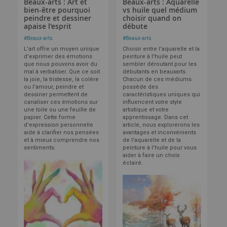
Beaux-arts : Art et
Beaux-arts : Aquarelle
bien-être pourquoi
vs huile quel médium
peindre et dessiner
choisir quand on
apaise l'esprit
débute
#
Beaux-arts
#
Beaux-arts
L'art offre un moyen unique
Choisir entre l'aquarelle et la
d'exprimer des émotions
peinture à l'huile peut
que nous pouvons avoir du
sembler déroutant pour les
mal à verbaliser. Que ce soit
débutants en beauxarts.
la joie, la tristesse, la colère
Chacun de ces médiums
ou l'amour, peindre et
possède des
dessiner permettent de
caractéristiques uniques qui
canaliser ces émotions sur
influencent votre style
une toile ou une feuille de
artistique et votre
papier. Cette forme
apprentissage. Dans cet
d'expression personnelle
article, nous explorerons les
aide à clarifier nos pensées
avantages et inconvénients
et à mieux comprendre nos
de l'aquarelle et de la
sentiments.
peinture à l'huile pour vous
aider à faire un choix
éclairé.