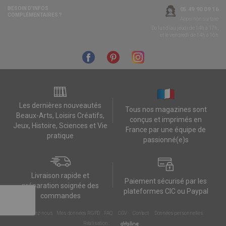
BESOIN D’INFOS
05 49 90 09 16
COMPLÉMENTAIRES ?
Appel non surtaxé
Du lundi au jeudi de 14h à 17h,
et le vendredi de 14h à 16h
Les dernières nouveautés
Tous nos magazines sont
Beaux-Arts, Loisirs Créatifs,
conçus et imprimés en
Jeux, Histoire, Sciences et Vie
France par une équipe de
pratique
passionné(e)s
Livraison rapide et
Paiement sécurisé par les
préparation soignée des
plateformes CIC ou Paypal
commandes
Contactez-nous
Mes données RGPD
FAQ
CGV
Contact
Données personnelles
Réalisation :