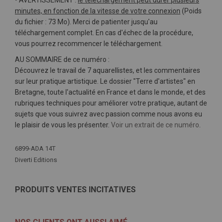
• AVERTISSEMENT :
le téléchargement peut durer plusieurs
minutes, en fonction de la vitesse de votre connexion
(Poids
du fichier : 73 Mo). Merci de patienter jusqu'au
téléchargement complet. En cas d'échec de la procédure,
vous pourrez recommencer le téléchargement.
AU SOMMAIRE de ce numéro :
Découvrez le travail de 7 aquarellistes, et les commentaires
sur leur pratique artistique. Le dossier "Terre d'artistes" en
Bretagne, toute l'actualité en France et dans le monde, et des
rubriques techniques pour améliorer votre pratique, autant de
sujets que vous suivrez avec passion comme nous avons eu
le plaisir de vous les présenter.
Voir un extrait de ce numéro
.
Plus
6899-ADA 14T
d'infos
Diverti Editions
PRODUITS VENTES INCITATIVES