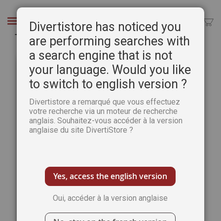
Aller
au
Chercher
Divertistore has noticed you
contenu
Téléchargement de L'Art de l'Aquarelle n°14
are performing searches with
a search engine that is not
Passer
Pass
à
au
your language. Would you like
la
débu
to switch to english version ?
fin
de
de
la
Divertistore a remarqué que vous effectuez
la
Gale
votre recherche via un moteur de recherche
galerie
d’im
anglais. Souhaitez-vous accéder à la version
d’images
anglaise du site DivertiStore ?
Yes, access the english version
Oui, accéder à la version anglaise