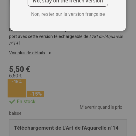
No, stay on the french version
Non, rester sur la version française
Soyez le premier à commenter ce produit
Découvrez l'édition numérique + économisez
les frais de
port avec cette version téléchargeable de
L'Art de l'Aquarelle
n°14
!
Voir plus de détails
5,50 €
6,50 €
-15%
-15%
En stock
M’avertir quand le prix
baisse
Téléchargement de L'Art de l'Aquarelle n°14