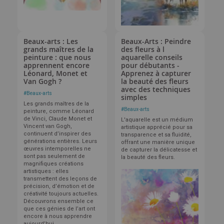
Beaux-arts : Les
Beaux-Arts : Peindre
grands maîtres de la
des fleurs à l
peinture : que nous
aquarelle conseils
apprennent encore
pour débutants -
Léonard, Monet et
Apprenez à capturer
Van Gogh ?
la beauté des fleurs
avec des techniques
#
Beaux-arts
simples
Les grands maîtres de la
#
Beaux-arts
peinture, comme Léonard
de Vinci, Claude Monet et
L'aquarelle est un médium
Vincent van Gogh,
artistique apprécié pour sa
continuent d’inspirer des
transparence et sa fluidité,
générations entières. Leurs
offrant une manière unique
œuvres intemporelles ne
de capturer la délicatesse et
sont pas seulement de
la beauté des fleurs.
magnifiques créations
artistiques : elles
transmettent des leçons de
précision, d’émotion et de
créativité toujours actuelles.
Découvrons ensemble ce
que ces génies de l’art ont
encore à nous apprendre
aujourd’hui.