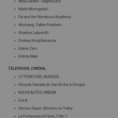
Ninja Gaiden : Ragebound
Mado Monogatari :
Fia and the Wondrous Academy
Wuchang : Fallen Feathers
Shadow Labyrinth
Donkey Kong Bananza
Edens Zero
Infinity Nikki
TÉLÉVISION, CINÉMA,
LITTÉRATURE, MUSIQUE…
Hiroyuki Sanada de San Ku Kaï à Shogun
NOUVEAUTÉS CINÉMA
Exit 8
Demon Slayer: Kimetsu no Yaiba.
La Forteresse ininie, ilm 1