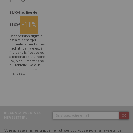
12,90 €
au lieu de
-11%
14,50 €
Cette version digitale
est à télécharger
immédiatement après
l'achat : ce livre est à
lire dans la liseuse ou
à télécharger sur votre
PC, Mac, Smartphone
ou Tablette : voici la
grande bible des
mangas...
INSCRIVEZ-VOUS
À LA
OK
NEWSLETTER :
Votre adresse email est uniquement utilisée pour vous envoyer la newsletter de