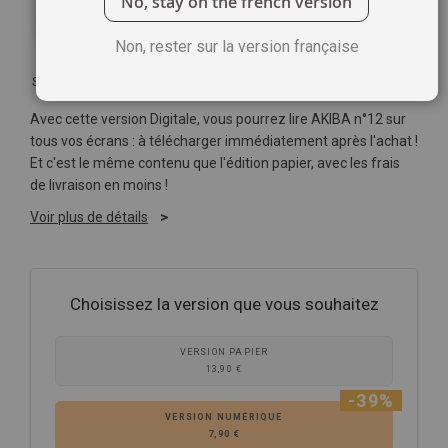
No, stay on the french version
Non, rester sur la version française
Soyez le premier à commenter ce produit
Avec cette version Digitale, vous pourrez lire AKIBA n°12 sur
tous vos écrans : à télécharger immédiatement après l'achat !
Et c'est le même contenu que l'édition papier, avec les frais
de livraison en moins !
Voir plus de détails
Choisissez la version que vous souhaitez
VERSION PAPIER
13,90 €
-39%
VERSION NUMÉRIQUE
7,90 €