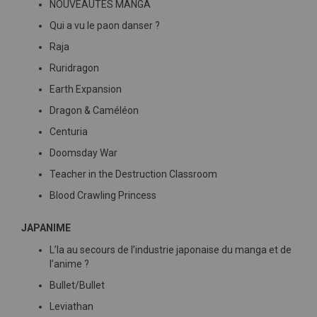
NOUVEAUTÉS MANGA
Qui a vu le paon danser ?
Raja
Ruridragon
Earth Expansion
Dragon & Caméléon
Centuria
Doomsday War
Teacher in the Destruction Classroom
Blood Crawling Princess
JAPANIME
L’Ia au secours de l’industrie japonaise du manga et de
l’anime ?
Bullet/Bullet
Leviathan