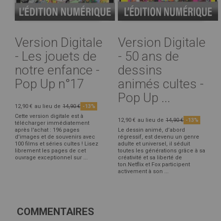
Version Digitale
Version Digitale
- Les jouets de
- 50 ans de
notre enfance -
dessins
Pop Up n°17
animés cultes -
Pop Up ...
12,90 €
au lieu de
14,90 €
-13%
Cette version digitale est à
12,90 €
au lieu de
14,90 €
-13%
télécharger immédiatement
après l'achat : 196 pages
Le dessin animé, d’abord
d'images et de souvenirs avec
régressif, est devenu un genre
100 films et séries cultes ! Lisez
adulte et universel, il séduit
librement les pages de cet
toutes les générations grâce à sa
ouvrage exceptionnel sur ...
créativité et sa liberté de
ton.Netflix et Fox participent
activement à son ...
COMMENTAIRES