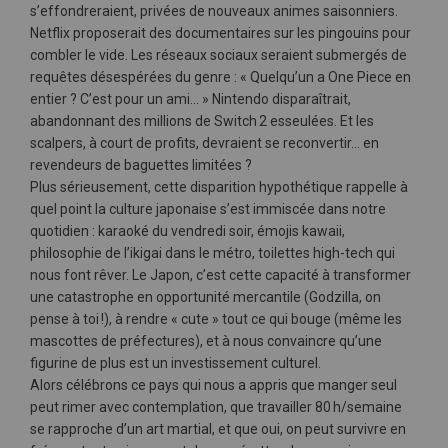
s’effondreraient, privées de nouveaux animes saisonniers.
Netflix proposerait des documentaires sur les pingouins pour
combler le vide. Les réseaux sociaux seraient submergés de
requêtes désespérées du genre : « Quelqu’un a One Piece en
entier ? C’est pour un ami… » Nintendo disparaîtrait,
abandonnant des millions de Switch 2 esseulées. Et les
scalpers, à court de profits, devraient se reconvertir… en
revendeurs de baguettes limitées ?
Plus sérieusement, cette disparition hypothétique rappelle à
quel point la culture japonaise s’est immiscée dans notre
quotidien : karaoké du vendredi soir, émojis kawaii,
philosophie de l’ikigai dans le métro, toilettes high-tech qui
nous font rêver. Le Japon, c’est cette capacité à transformer
une catastrophe en opportunité mercantile (Godzilla, on
pense à toi !), à rendre « cute » tout ce qui bouge (même les
mascottes de préfectures), et à nous convaincre qu’une
figurine de plus est un investissement culturel.
Alors célébrons ce pays qui nous a appris que manger seul
peut rimer avec contemplation, que travailler 80 h/semaine
se rapproche d’un art martial, et que oui, on peut survivre en