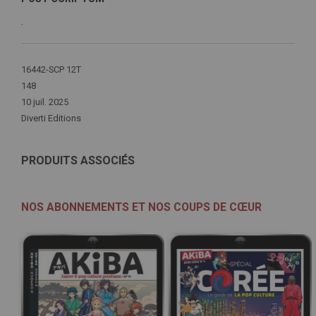
.
Plus
16442-SCP 12T
d'infos
148
10 juil. 2025
Diverti Editions
PRODUITS ASSOCIÉS
NOS ABONNEMENTS ET NOS COUPS DE CŒUR