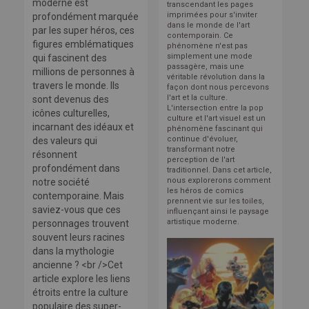
moderne est
transcendant les pages
imprimées pour s'inviter
profondément marquée
dans le monde de l'art
par les super héros, ces
contemporain. Ce
figures emblématiques
phénomène n'est pas
simplement une mode
qui fascinent des
passagère, mais une
millions de personnes à
véritable révolution dans la
travers le monde. Ils
façon dont nous percevons
l'art et la culture.
sont devenus des
L'intersection entre la pop
icônes culturelles,
culture et l'art visuel est un
incarnant des idéaux et
phénomène fascinant qui
continue d'évoluer,
des valeurs qui
transformant notre
résonnent
perception de l'art
profondément dans
traditionnel. Dans cet article,
nous explorerons comment
notre société
les héros de comics
contemporaine. Mais
prennent vie sur les toiles,
saviez-vous que ces
influençant ainsi le paysage
artistique moderne.
personnages trouvent
souvent leurs racines
dans la mythologie
ancienne ? <br />Cet
article explore les liens
étroits entre la culture
populaire des super-