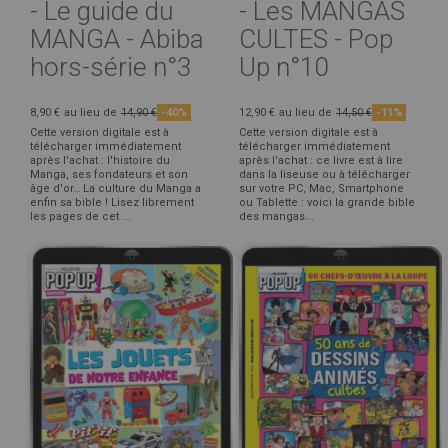
- Le guide du
- Les MANGAS
MANGA - Abiba
CULTES - Pop
hors-série n°3
Up n°10
8,90 €
au lieu de
14,90 €
-40%
12,90 €
au lieu de
14,50 €
-11%
Cette version digitale est à
Cette version digitale est à
télécharger immédiatement
télécharger immédiatement
après l'achat : l'histoire du
après l'achat : ce livre est à lire
Manga, ses fondateurs et son
dans la liseuse ou à télécharger
âge d'or… La culture du Manga a
sur votre PC, Mac, Smartphone
enfin sa bible ! Lisez librement
ou Tablette : voici la grande bible
les pages de cet ...
des mangas...