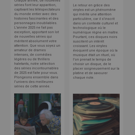
Chaque année, de nouvelles
séries font leur apparition,
Le retour en grâce des
captivant les téléspectateurs
vinyles est un phénomène
du monde entier avec des
qui mérite une attention
histoires fascinantes et des
particulière, car il s'inscrit
personnages inoubliables.
dans un contexte culturel et
L'année 2025 ne fait pas
technologique où le
exception, apportant son lot
numérique règne en maître.
de nouvelles séries qui
Pourtant, ces disques noirs
méritent absolument votre
suscitent un intérêt
attention. Que vous soyez un
croissant.
Les vinyles
amateur de drames
évoquent une époque où la
intenses, de comédies
musique était un rituel, où
légères ou de thrillers
l'on prenait le temps de
haletants, notre sélection
choisir un disque, de le
des séries incontournables
placer soigneusement sur la
de 2025 est faite pour vous.
platine et de savourer
Plongeons ensemble dans
chaque note.
l'univers des meilleures
séries de cette année.