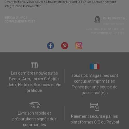
Diverti Editions. Vous pouvez à tout moment utiliser le lien de désabonnement
intégré dans la newsletter.
BESOIN D’INFOS
05 49 90 09 16
COMPLÉMENTAIRES ?
Appel non surtaxé
Du lundi au jeudi de 14h à 17h,
et le vendredi de 14h à 16h
Les dernières nouveautés
Tous nos magazines sont
Beaux-Arts, Loisirs Créatifs,
conçus et imprimés en
Jeux, Histoire, Sciences et Vie
France par une équipe de
pratique
passionné(e)s
Livraison rapide et
Paiement sécurisé par les
préparation soignée des
plateformes CIC ou Paypal
commandes