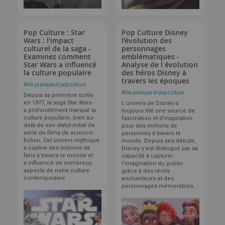
Pop Culture : Star
Pop Culture Disney
Wars : l'impact
l'évolution des
culturel de la saga -
personnages
Examinez comment
emblématiques -
Star Wars a influencé
Analyse de l évolution
la culture populaire
des héros Disney à
travers les époques
#
Vie pratique et pop culture
#
Vie pratique et pop culture
Depuis sa première sortie
en 1977, la saga Star Wars
L'univers de Disney a
a profondément marqué la
toujours été une source de
culture populaire, bien au-
fascination et d'inspiration
delà de son statut initial de
pour des millions de
série de films de science-
personnes à travers le
fiction. Cet univers mythique
monde. Depuis ses débuts,
a captivé des millions de
Disney s'est distingué par sa
fans à travers le monde et
capacité à capturer
a influencé de nombreux
l'imagination du public
aspects de notre culture
grâce à des récits
contemporaine
enchanteurs et des
personnages mémorables.