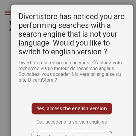
Aller
au
Chercher
Divertistore has noticed you are
contenu
TÉLÉCHARGEMENT : APOCALYPSE JAPON - Un
performing searches with a
art de la fin du monde - AKIBA n°12
search engine that is not your
Passer
Pass
language. Would you like to
à
au
switch to english version ?
la
débu
fin
de
Divertistore a remarqué que vous effectuez votre
de
la
recherche via un moteur de recherche anglais.
la
Gale
Souhaitez-vous accéder à la version anglaise du
galerie
d’im
site DivertiStore ?
d’images
Yes, access the english version
Oui, accéder à la version anglaise