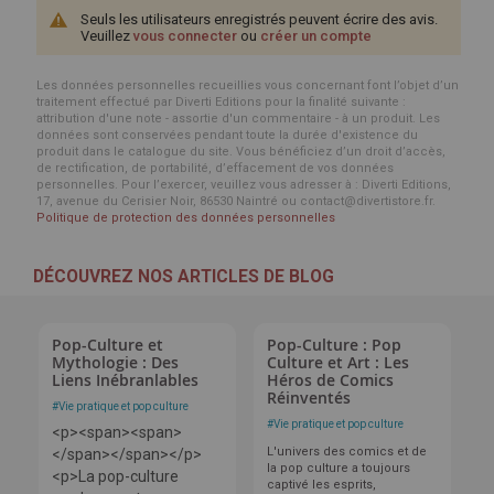
Seuls les utilisateurs enregistrés peuvent écrire des avis.
Veuillez
vous connecter
ou
créer un compte
Les données personnelles recueillies vous concernant font l’objet d’un
traitement effectué par Diverti Editions pour la finalité suivante :
attribution d'une note - assortie d'un commentaire - à un produit. Les
données sont conservées pendant toute la durée d'existence du
produit dans le catalogue du site. Vous bénéficiez d’un droit d’accès,
de rectification, de portabilité, d’effacement de vos données
personnelles. Pour l’exercer, veuillez vous adresser à : Diverti Editions,
17, avenue du Cerisier Noir, 86530 Naintré ou contact@divertistore.fr.
Politique de protection des données personnelles
DÉCOUVREZ NOS ARTICLES DE BLOG
Pop-Culture et
Pop-Culture : Pop
Mythologie : Des
Culture et Art : Les
Liens Inébranlables
Héros de Comics
Réinventés
#
Vie pratique et pop culture
#
Vie pratique et pop culture
<p><span><span>
L'univers des comics et de
</span></span></p>
la pop culture a toujours
<p>La pop-culture
captivé les esprits,