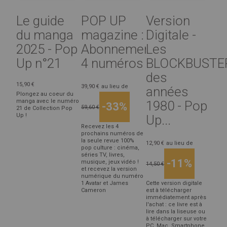
Le guide
POP UP
Version
du manga
magazine :
Digitale -
2025 - Pop
Abonnement
Les
Up n°21
4 numéros
BLOCKBUSTE
des
15,90 €
39,90 €
au lieu de
années
Plongez au coeur du
manga avec le numéro
1980 - Pop
-33%
59,60 €
21 de Collection Pop
Up !
Up...
Recevez les 4
prochains numéros de
la seule revue 100%
12,90 €
au lieu de
pop culture : cinéma,
séries TV, livres,
-11%
musique, jeux vidéo !
14,50 €
et recevez la version
numérique du numéro
1 Avatar et James
Cette version digitale
Cameron
est à télécharger
immédiatement après
l'achat : ce livre est à
lire dans la liseuse ou
à télécharger sur votre
PC, Mac, Smartphone