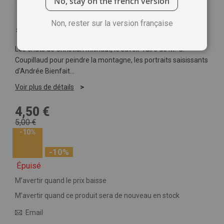
No, stay on the french version
Non, rester sur la version française
Soyez le premier à commenter ce produit
Les chats de Christian Michaut, le savoir-faire de M.-C.
Coupillaud pour peindre la montagne, les portraits saisissants
d'Andrée Bienfait…
Voir plus de détails
4,50 €
5,00 €
-10%
-10%
Épuisé
M’avertir quand le prix baisse
M’avertir quand ce produit sera de nouveau en stock
Email