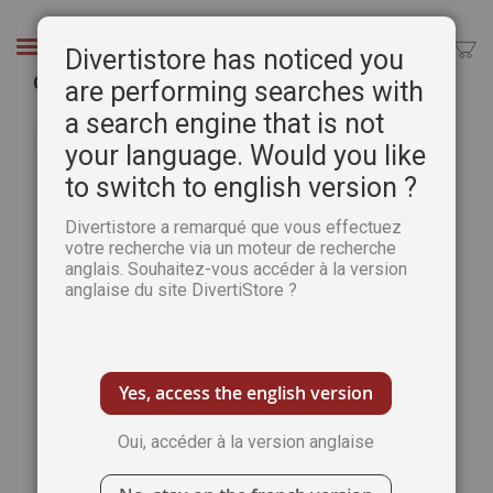
Aller
au
Chercher
Divertistore has noticed you
contenu
Cahier spécial Pastel n°20 - Pratique des Arts
are performing searches with
a search engine that is not
Passer
Pass
à
au
your language. Would you like
la
débu
to switch to english version ?
fin
de
de
la
Divertistore a remarqué que vous effectuez
la
Gale
votre recherche via un moteur de recherche
galerie
d’im
anglais. Souhaitez-vous accéder à la version
d’images
anglaise du site DivertiStore ?
Yes, access the english version
Oui, accéder à la version anglaise