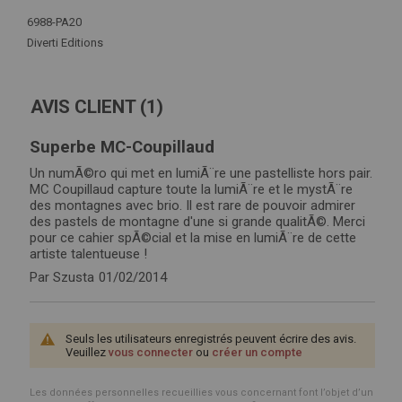
Plus
d'infos
6988-PA20
Diverti Editions
AVIS CLIENT
(1)
Superbe MC-Coupillaud
Un numÃ©ro qui met en lumiÃ¨re une pastelliste hors pair.
MC Coupillaud capture toute la lumiÃ¨re et le mystÃ¨re
des montagnes avec brio. Il est rare de pouvoir admirer
des pastels de montagne d'une si grande qualitÃ©. Merci
pour ce cahier spÃ©cial et la mise en lumiÃ¨re de cette
artiste talentueuse !
Par
Szusta
01/02/2014
Seuls les utilisateurs enregistrés peuvent écrire des avis.
Veuillez
vous connecter
ou
créer un compte
Les données personnelles recueillies vous concernant font l’objet d’un