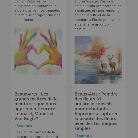
papier. Cette forme
apprentissage. Dans cet
d'expression personnelle
article, nous explorerons les
aide à clarifier nos pensées
avantages et inconvénients
et à mieux comprendre nos
de l'aquarelle et de la
sentiments.
peinture à l'huile pour vous
aider à faire un choix
éclairé.
Beaux-arts : Les
Beaux-Arts : Peindre
grands maîtres de la
des fleurs à l
peinture : que nous
aquarelle conseils
apprennent encore
pour débutants -
Léonard, Monet et
Apprenez à capturer
Van Gogh ?
la beauté des fleurs
avec des techniques
#
Beaux-arts
simples
Les grands maîtres de la
#
Beaux-arts
peinture, comme Léonard