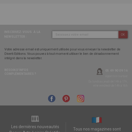
INSCRIVEZ-VOUS
À LA
OK
NEWSLETTER :
Votre adresse email est uniquement utilisée pour vous envoyer la newsletter de
Diverti Editions. Vous pouvez à tout moment utiliser le lien de désabonnement
intégré dans la newsletter.
BESOIN D’INFOS
05 49 90 09 16
COMPLÉMENTAIRES ?
Appel non surtaxé
Du lundi au jeudi de 14h à 17h,
et le vendredi de 14h à 16h
Les dernières nouveautés
Tous nos magazines sont