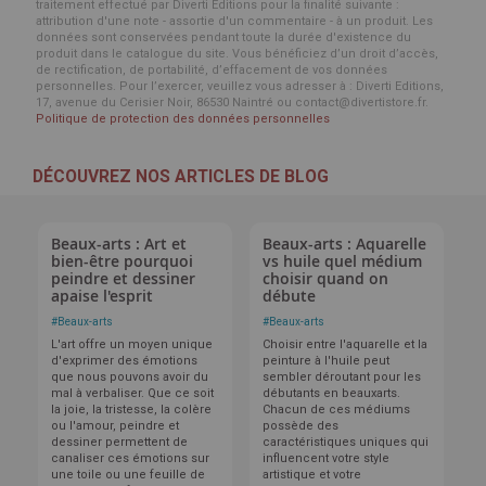
traitement effectué par Diverti Editions pour la finalité suivante :
attribution d'une note - assortie d'un commentaire - à un produit. Les
données sont conservées pendant toute la durée d'existence du
produit dans le catalogue du site. Vous bénéficiez d’un droit d’accès,
de rectification, de portabilité, d’effacement de vos données
personnelles. Pour l’exercer, veuillez vous adresser à : Diverti Editions,
17, avenue du Cerisier Noir, 86530 Naintré ou contact@divertistore.fr.
Politique de protection des données personnelles
DÉCOUVREZ NOS ARTICLES DE BLOG
Beaux-arts : Art et
Beaux-arts : Aquarelle
bien-être pourquoi
vs huile quel médium
peindre et dessiner
choisir quand on
apaise l'esprit
débute
#
Beaux-arts
#
Beaux-arts
L'art offre un moyen unique
Choisir entre l'aquarelle et la
d'exprimer des émotions
peinture à l'huile peut
que nous pouvons avoir du
sembler déroutant pour les
mal à verbaliser. Que ce soit
débutants en beauxarts.
la joie, la tristesse, la colère
Chacun de ces médiums
ou l'amour, peindre et
possède des
dessiner permettent de
caractéristiques uniques qui
canaliser ces émotions sur
influencent votre style
une toile ou une feuille de
artistique et votre