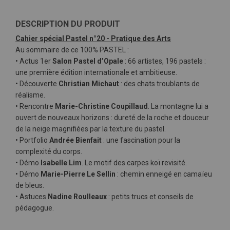
DESCRIPTION DU PRODUIT
Cahier spécial Pastel n°20 - Pratique des Arts
Au sommaire de ce 100% PASTEL :
• Actus 1er
Salon Pastel d’Opale
: 66 artistes, 196 pastels :
une première édition internationale et ambitieuse.
• Découverte
Christian Michaut
: des chats troublants de
réalisme.
• Rencontre
Marie-Christine Coupillaud
. La montagne lui a
ouvert de nouveaux horizons : dureté de la roche et douceur
de la neige magnifiées par la texture du pastel.
• Portfolio
Andrée Bienfait
: une fascination pour la
complexité du corps.
• Démo
Isabelle Lim
. Le motif des carpes koï revisité.
• Démo
Marie-Pierre Le Sellin
: chemin enneigé en camaïeu
de bleus.
• Astuces
Nadine Roulleaux
: petits trucs et conseils de
pédagogue.