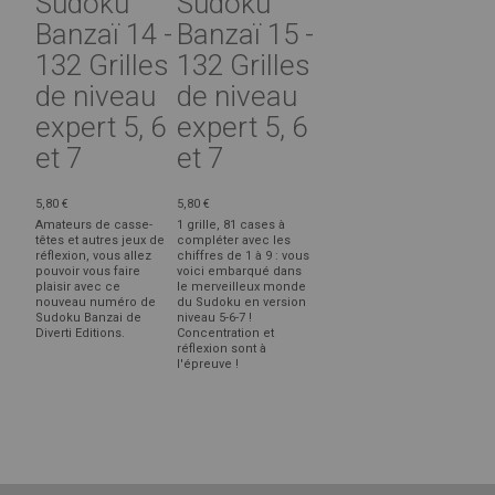
Sudoku
Sudoku
Banzaï 14 -
Banzaï 15 -
132 Grilles
132 Grilles
de niveau
de niveau
expert 5, 6
expert 5, 6
et 7
et 7
5,80 €
5,80 €
Amateurs de casse-
1 grille, 81 cases à
têtes et autres jeux de
compléter avec les
réflexion, vous allez
chiffres de 1 à 9 : vous
pouvoir vous faire
voici embarqué dans
plaisir avec ce
le merveilleux monde
nouveau numéro de
du Sudoku en version
Sudoku Banzai de
niveau 5-6-7 !
Diverti Editions.
Concentration et
réflexion sont à
l'épreuve !