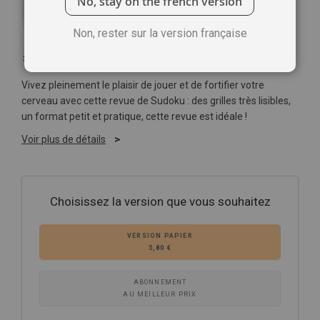
No, stay on the french version
Non, rester sur la version française
Soyez le premier à commenter ce produit
Vivez pleinement le plaisir de jouer et de fortifier votre
cerveau avec cette revue de Sudoku : des grilles très lisibles,
un format petit et pratique, cette revue est idéale !
Voir plus de détails
Choisissez la version que vous souhaitez
VERSION PAPIER
5,80 €
ABONNEMENT
AU MEILLEUR PRIX