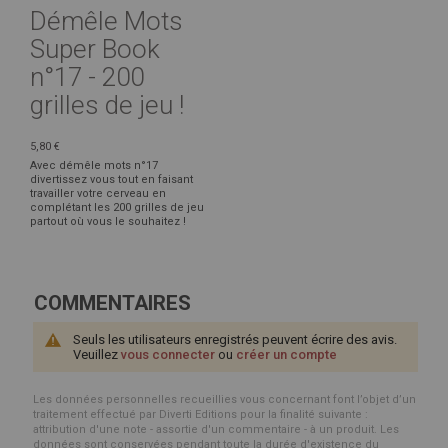
Démêle Mots
Super Book
n°17 - 200
grilles de jeu !
5,80 €
Avec démêle mots n°17
divertissez vous tout en faisant
travailler votre cerveau en
complétant les 200 grilles de jeu
partout où vous le souhaitez !
COMMENTAIRES
Seuls les utilisateurs enregistrés peuvent écrire des avis.
Veuillez
vous connecter
ou
créer un compte
Les données personnelles recueillies vous concernant font l’objet d’un
traitement effectué par Diverti Editions pour la finalité suivante :
attribution d'une note - assortie d'un commentaire - à un produit. Les
données sont conservées pendant toute la durée d'existence du