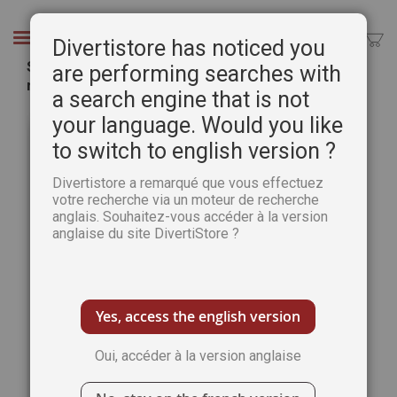
Aller
au
Chercher
Divertistore has noticed you
contenu
Sudoku Banzaï numéro 16 - Avec 132 grilles
are performing searches with
niveaux 5, 6 et 7
a search engine that is not
Passer
Pass
your language. Would you like
à
au
to switch to english version ?
la
débu
fin
de
Divertistore a remarqué que vous effectuez
de
la
votre recherche via un moteur de recherche
la
Gale
anglais. Souhaitez-vous accéder à la version
galerie
d’im
anglaise du site DivertiStore ?
d’images
Yes, access the english version
Oui, accéder à la version anglaise