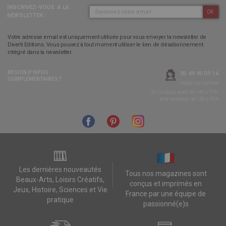
INSCRIVEZ-VOUS
À LA
OK
NEWSLETTER :
Votre adresse email est uniquement utilisée pour vous envoyer la newsletter de
Diverti Editions. Vous pouvez à tout moment utiliser le lien de désabonnement
intégré dans la newsletter.
BESOIN D’INFOS
05 49 90 09 16
COMPLÉMENTAIRES ?
Appel non surtaxé
Du lundi au jeudi de 14h à 17h,
et le vendredi de 14h à 16h
Les dernières nouveautés
Tous nos magazines sont
Beaux-Arts, Loisirs Créatifs,
conçus et imprimés en
Jeux, Histoire, Sciences et Vie
France par une équipe de
pratique
passionné(e)s