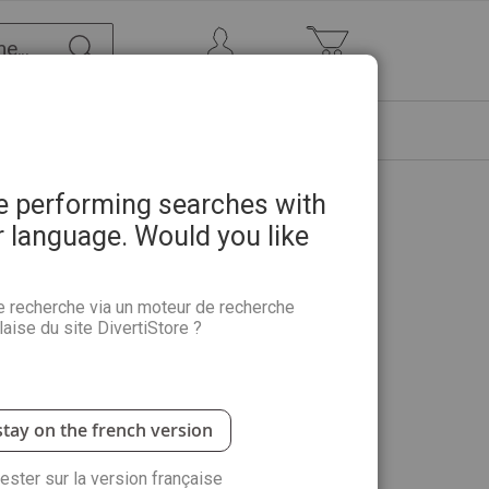
Chercher
Mon Compte
Mon panier
ETRE
PROMOTIONS
ABONNEMENTS
re performing searches with
r language. Would you like
n officiel - AKIBA Hors-série
e recherche via un moteur de recherche
aise du site DivertiStore ?
e Chihiro, vous connaissez déjà… Mais savez-vous
t débuté dans l'animation ? Connaissez-vous
ms créés par le studio Ghibli ? Ce hors-série
stay on the french version
 l'aventure GHIBLI, depuis les années 80 jusqu'à
rester sur la version française