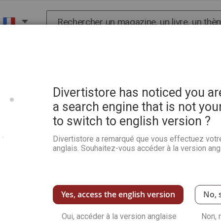
Chercher
X
HISTOIRE
SCIENCES
POP CULTURE ET BIEN-
 Hors-série n°2
Divertistore has noticed you a
a search engine that is not you
to switch to english version ?
Studio GHIBLI, le guide no
n°2
Divertistore a remarqué que vous effectuez votr
anglais. Souhaitez-vous accéder à la version angl
Soyez le premier à commenter ce produit
Kiki, Arrietty, Le Château Ambulant ou encor
comment Hayao Miyazaki et Isao Takahata on
toutes les anecdotes autour de chacun des fil
Yes, access the english version
No, 
d'
AKIBA magazine
est entièrement consacré à
aujourd'hui !
Oui, accéder à la version anglaise
Non, 