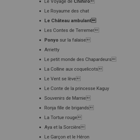
Le Voyage de
Chihiro

Le Royaume des chat
Le Château ambulant
Les Contes de Terremer
Ponyo
sur la falaise
Arrietty
Le petit monde des Chapardeurs
La Colline aux coquelicots
Le Vent se lève
Le Conte de la princesse Kaguy
Souvenirs de Marnie
Ronja fille de brigands
La Tortue rouge
Aya et la Sorcière
Le Garçon et le Héron