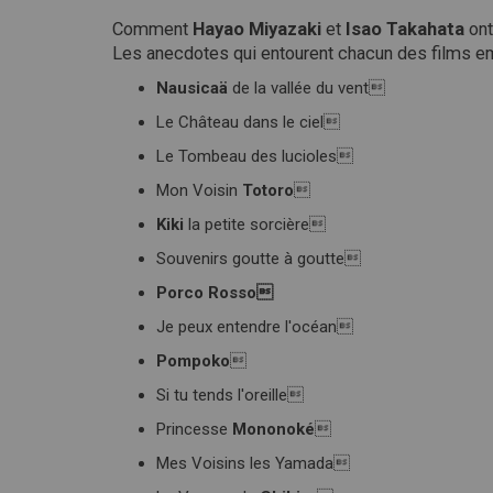
Comment
Hayao Miyazaki
et
Isao Takahata
ont
Les anecdotes qui entourent chacun des films e
Nausicaä
de la vallée du vent
Le Château dans le ciel
Le Tombeau des lucioles
Mon Voisin
Totoro

Kiki
la petite sorcière
Souvenirs goutte à goutte
Porco Rosso
Je peux entendre l'océan
Pompoko

Si tu tends l'oreille
Princesse
Mononoké

Mes Voisins les Yamada