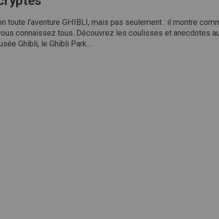
écryptés
n toute l'aventure GHIBLI, mais pas seulement : il montre comme
vous connaissez tous.
Découvrez les coulisses et anecdotes auto
usée Ghibli, le Ghibli Park…