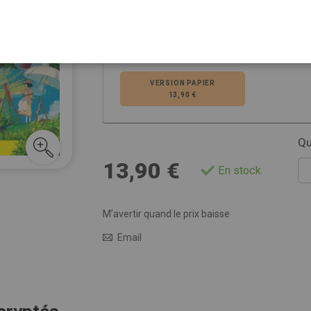
Voir plus de détails
Choisissez la ver
VERSION PAPIER
13,90 €
Qu
13,90 €
En stock
M’avertir quand le prix baisse
Email