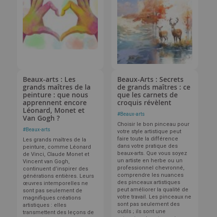
Beaux-arts : Les
Beaux-Arts : Secrets
grands maîtres de la
de grands maîtres : ce
peinture : que nous
que les carnets de
apprennent encore
croquis révèlent
Léonard, Monet et
#
Beaux-arts
Van Gogh ?
Choisir le bon pinceau pour
#
Beaux-arts
votre style artistique peut
faire toute la différence
Les grands maîtres de la
dans votre pratique des
peinture, comme Léonard
beaux-arts. Que vous soyez
de Vinci, Claude Monet et
un artiste en herbe ou un
Vincent van Gogh,
professionnel chevronné,
continuent d’inspirer des
comprendre les nuances
générations entières. Leurs
des pinceaux artistiques
œuvres intemporelles ne
peut améliorer la qualité de
sont pas seulement de
votre travail. Les pinceaux ne
magnifiques créations
sont pas seulement des
artistiques : elles
outils ; ils sont une
transmettent des leçons de