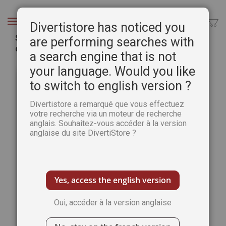
Aller
au
Chercher
Divertistore has noticed you
contenu
Spécial fondamentaux de la peinture - Pratique
are performing searches with
des Arts Hors-série n.52
a search engine that is not
Passer
Pass
your language. Would you like
à
au
to switch to english version ?
la
débu
fin
de
Divertistore a remarqué que vous effectuez
de
la
votre recherche via un moteur de recherche
la
Gale
anglais. Souhaitez-vous accéder à la version
galerie
d’im
anglaise du site DivertiStore ?
d’images
Yes, access the english version
Oui, accéder à la version anglaise