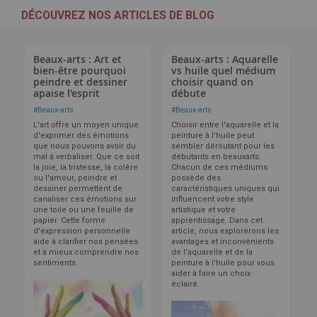
DÉCOUVREZ NOS ARTICLES DE BLOG
Beaux-arts : Art et
Beaux-arts : Aquarelle
bien-être pourquoi
vs huile quel médium
peindre et dessiner
choisir quand on
apaise l'esprit
débute
#
Beaux-arts
#
Beaux-arts
L'art offre un moyen unique
Choisir entre l'aquarelle et la
d'exprimer des émotions
peinture à l'huile peut
que nous pouvons avoir du
sembler déroutant pour les
mal à verbaliser. Que ce soit
débutants en beauxarts.
la joie, la tristesse, la colère
Chacun de ces médiums
ou l'amour, peindre et
possède des
dessiner permettent de
caractéristiques uniques qui
canaliser ces émotions sur
influencent votre style
une toile ou une feuille de
artistique et votre
papier. Cette forme
apprentissage. Dans cet
d'expression personnelle
article, nous explorerons les
aide à clarifier nos pensées
avantages et inconvénients
et à mieux comprendre nos
de l'aquarelle et de la
sentiments.
peinture à l'huile pour vous
aider à faire un choix
éclairé.