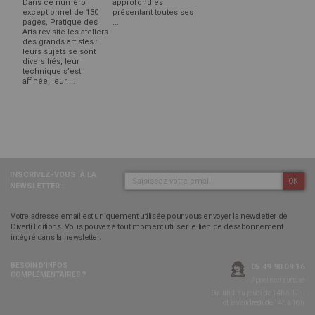
Dans ce numéro
approfondies
exceptionnel de 130
présentant toutes ses
pages, Pratique des
...
Arts revisite les ateliers
des grands artistes :
leurs sujets se sont
diversifiés, leur
technique s’est
affinée, leur ...
INSCRIVEZ-VOUS
À LA
OK
NEWSLETTER :
Votre adresse email est uniquement utilisée pour vous envoyer la newsletter de
Diverti Editions. Vous pouvez à tout moment utiliser le lien de désabonnement
intégré dans la newsletter.
BESOIN D’INFOS
05 49 90 09 16
COMPLÉMENTAIRES ?
Appel non surtaxé
Du lundi au jeudi de 14h à 17h,
et le vendredi de 14h à 16h