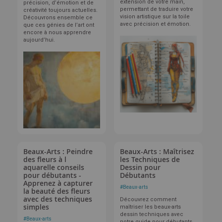
extension de votre main,
précision, d’émotion et de
permettant de traduire votre
créativité toujours actuelles.
vision artistique sur la toile
Découvrons ensemble ce
avec précision et émotion.
que ces génies de l’art ont
encore à nous apprendre
aujourd’hui.
Beaux-Arts : Peindre
Beaux-Arts : Maîtrisez
des fleurs à l
les Techniques de
aquarelle conseils
Dessin pour
pour débutants -
Débutants
Apprenez à capturer
#
Beaux-arts
la beauté des fleurs
avec des techniques
Découvrez comment
simples
maîtriser les beaux-arts
dessin techniques avec
#
Beaux-arts
notre guide pour débutants.