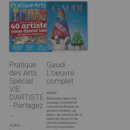
Pratique
Gaudi -
des Arts
L'oeuvre
Spécial
complet
VIE
60,00 €
D’ARTISTE
Retrouvez dans cet
ouvrage complet et
- Partagez
richement Illustré de
photos inédites, de
...
plans, de dessins de la
main de Gaudí et de
clichés historiques.
10,90 €
Enrichi d’annexes