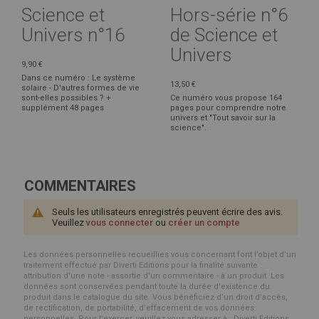
Science et
Hors-série n°6
Univers n°16
de Science et
Univers
9,90 €
Dans ce numéro : Le système
13,50 €
solaire - D'autres formes de vie
sont-elles possibles ? +
Ce numéro vous propose 164
supplément 48 pages
pages pour comprendre notre
univers et "Tout savoir sur la
science".
COMMENTAIRES
Seuls les utilisateurs enregistrés peuvent écrire des avis.
Veuillez
vous connecter
ou
créer un compte
Les données personnelles recueillies vous concernant font l’objet d’un
traitement effectué par Diverti Editions pour la finalité suivante :
attribution d'une note - assortie d'un commentaire - à un produit. Les
données sont conservées pendant toute la durée d'existence du
produit dans le catalogue du site. Vous bénéficiez d’un droit d’accès,
de rectification, de portabilité, d’effacement de vos données
personnelles. Pour l’exercer, veuillez vous adresser à : Diverti Editions,