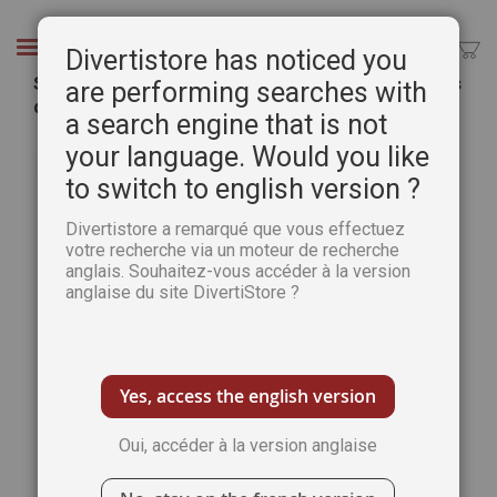
Aller
au
Chercher
Divertistore has noticed you
contenu
Science et Univers n°17 - PLUTON les révélations
are performing searches with
de la sonde New Horizon !
a search engine that is not
Passer
Pass
your language. Would you like
à
au
to switch to english version ?
la
débu
fin
de
Divertistore a remarqué que vous effectuez
de
la
votre recherche via un moteur de recherche
la
Gale
anglais. Souhaitez-vous accéder à la version
galerie
d’im
anglaise du site DivertiStore ?
d’images
Yes, access the english version
Oui, accéder à la version anglaise