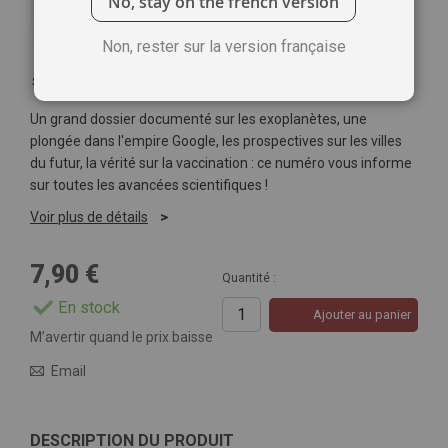
No, stay on the french version
Non, rester sur la version française
Soyez le premier à commenter ce produit
Un grand dossier documenté sur les exoplanètes, une
plongée dans l'empire Google, les prospectives sur les villes
du futur, la vérité sur la vaccination : ce numéro vous informe
sur toutes les avancées scientifiques !
Voir plus de détails
7,90 €
Quantité :
En stock
Ajouter au panier
M’avertir quand le prix baisse
Email
DESCRIPTION DU PRODUIT