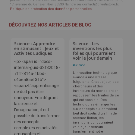
17, avenue du Cerisier Noir, 86530 Naintré ou contact@divertistore.fr.
Politique de protection des données personnelles
DÉCOUVREZ NOS ARTICLES DE BLOG
Science : Apprendre
Science : Les
en s'amusant : Jeux et
inventions les plus
Activités Ludiques
folles qui pourraient
voir le jour demain
<p><span id="docs-
#
Science
internal-guid-32f32b18-
L'innovation technologique
7fff-814a-1bbd-
avance à une vitesse
c4bea85ef31b">
fulgurante. Chaque jour, des
<span>L'apprentissage
chercheurs et des
inventeurs du monde entier
ne doit pas être
repoussent les limites de ce
ennuyeux. En intégrant
qui est possible. Des
la science et
technologies émergentes
aux concepts qui semblent
l'imagination, il est
tout droit sortis d'un film de
possible de transformer
science-fiction, les
des concepts
inventions qui pourraient
voir le jour demain
complexes en activités
transforment notre
amusantes et