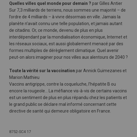
Quelles villes quel monde pour demain ?
par Gilles Antier
Sur 7,3 milliards de terriens, nous sommes une majorité – de
l’ordre de 4 milliards – à vivre désormais en ville. Jamais la
planète n’avait connu une telle population, et jamais autant
de citadins. Or, ce monde, devenu de plus en plus
interdépendant par la mondialisation économique, Internet et
les réseaux sociaux, est aussi globalement menacé par des
formes multiples de dérèglement climatique. Quel avenir
peut-on alors imaginer pour nos villes aux alentours de 2040 ?
Toute la vérité sur la vaccination
par Annick Guimezanes et
Marion Mathieu
Vaccins antigrippe, contre la coqueluche, l’hépatite B ou
encore la rougeole… La méfiance vis-à-vis de certains vaccins
est un sentiment de plus en plus répandu chez les patients et
le grand public se déclare mal informé concernant cette
directive de santé qui demeure obligatoire en France.
Plus
d'infos
8752-SC4 17