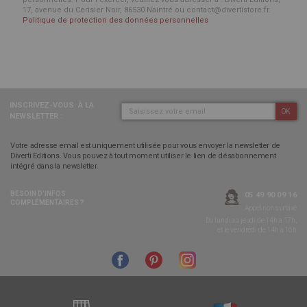
17, avenue du Cerisier Noir, 86530 Naintré ou contact@divertistore.fr.
Politique de protection des données personnelles
INSCRIVEZ-VOUS
À LA
OK
NEWSLETTER :
Votre adresse email est uniquement utilisée pour vous envoyer la newsletter de
Diverti Editions. Vous pouvez à tout moment utiliser le lien de désabonnement
intégré dans la newsletter.
BESOIN D’INFOS
05 49 90 09 16
COMPLÉMENTAIRES ?
Appel non surtaxé
Du lundi au jeudi de 14h à 17h,
et le vendredi de 14h à 16h