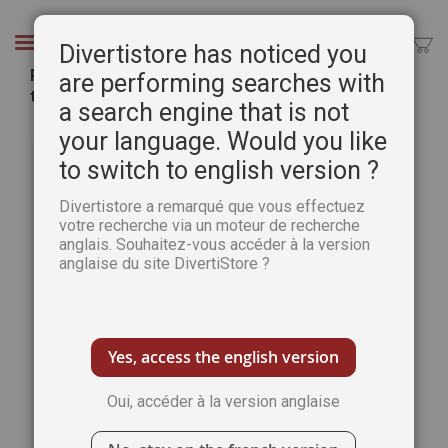
Aller
au
Chercher
Divertistore has noticed you
contenu
Réussir sa décoration - 8 étapes pour
are performing searches with
transformer votre intérieur
a search engine that is not
Passer
Pass
your language. Would you like
à
au
to switch to english version ?
la
débu
fin
de
Divertistore a remarqué que vous effectuez
de
la
votre recherche via un moteur de recherche
la
Gale
anglais. Souhaitez-vous accéder à la version
galerie
d’im
anglaise du site DivertiStore ?
d’images
Yes, access the english version
Oui, accéder à la version anglaise