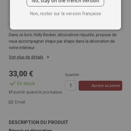
No, stay on the french version
Non, rester sur la version française
Soyez le premier à commenter ce produit
Dans ce livre, Holly Becker, décoratrice réputée, propose de
vous accompagner étape par étape dans la décoration de
votre intérieur.
Voir plus de détails
33,00 €
Quantité :
En stock
Ajouter au panier
M’avertir quand le prix baisse
Email
DESCRIPTION DU PRODUIT
Réussir sa décoration