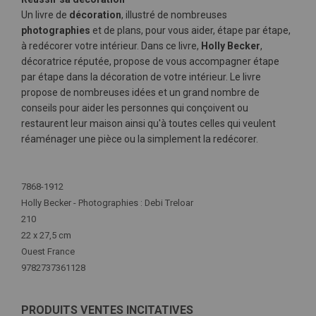
Un livre de
décoration
, illustré de nombreuses
photographies
et de plans, pour vous aider, étape par étape,
à redécorer votre intérieur. Dans ce livre,
Holly Becker
,
décoratrice réputée, propose de vous accompagner étape
par étape dans la décoration de votre intérieur. Le livre
propose de nombreuses idées et un grand nombre de
conseils pour aider les personnes qui conçoivent ou
restaurent leur maison ainsi qu'à toutes celles qui veulent
réaménager une pièce ou la simplement la redécorer.
Plus
d'infos
7868-1912
Holly Becker - Photographies : Debi Treloar
210
22 x 27,5 cm
Ouest France
9782737361128
PRODUITS VENTES INCITATIVES