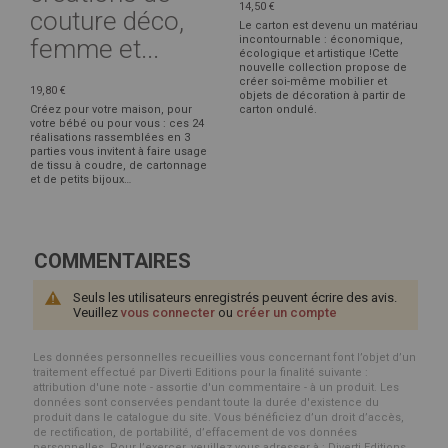
14,50 €
couture déco,
Le carton est devenu un matériau
incontournable : économique,
femme et...
écologique et artistique !Cette
nouvelle collection propose de
créer soi-même mobilier et
19,80 €
objets de décoration à partir de
Créez pour votre maison, pour
carton ondulé.
votre bébé ou pour vous : ces 24
réalisations rassemblées en 3
parties vous invitent à faire usage
de tissu à coudre, de cartonnage
et de petits bijoux…
COMMENTAIRES
Seuls les utilisateurs enregistrés peuvent écrire des avis.
Veuillez
vous connecter
ou
créer un compte
Les données personnelles recueillies vous concernant font l’objet d’un
traitement effectué par Diverti Editions pour la finalité suivante :
attribution d'une note - assortie d'un commentaire - à un produit. Les
données sont conservées pendant toute la durée d'existence du
produit dans le catalogue du site. Vous bénéficiez d’un droit d’accès,
de rectification, de portabilité, d’effacement de vos données
personnelles. Pour l’exercer, veuillez vous adresser à : Diverti Editions,