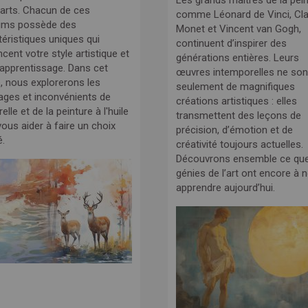
Les grands maîtres de la pein
arts. Chacun de ces
comme Léonard de Vinci, Cl
ums possède des
Monet et Vincent van Gogh,
téristiques uniques qui
continuent d’inspirer des
ncent votre style artistique et
générations entières. Leurs
 apprentissage. Dans cet
œuvres intemporelles ne son
e, nous explorerons les
seulement de magnifiques
ages et inconvénients de
créations artistiques : elles
relle et de la peinture à l'huile
transmettent des leçons de
ous aider à faire un choix
précision, d’émotion et de
é.
créativité toujours actuelles.
Découvrons ensemble ce qu
génies de l’art ont encore à 
apprendre aujourd’hui.