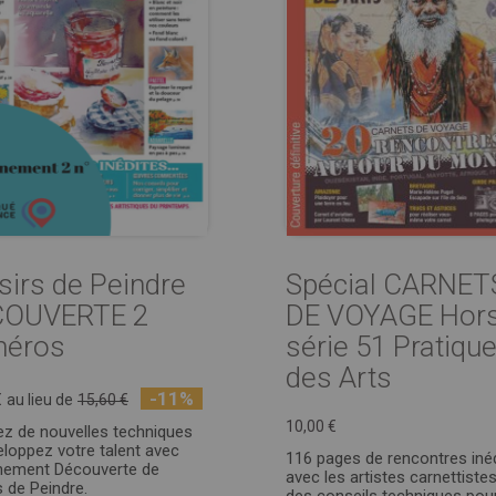
isirs de Peindre
Spécial CARNET
COUVERTE 2
DE VOYAGE Hors
méros
série 51 Pratiqu
des Arts
-11%
€
au lieu de
15,60 €
10,00 €
ez de nouvelles techniques
eloppez votre talent avec
116 pages de rencontres iné
nement Découverte de
avec les artistes carnettistes
s de Peindre.