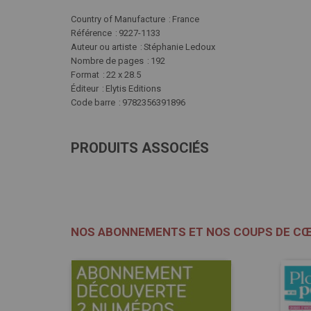
Plus
Country of Manufacture
France
d'infos
Référence
9227-1133
Auteur ou artiste
Stéphanie Ledoux
Nombre de pages
192
Format
22 x 28.5
Éditeur
Elytis Editions
Code barre
9782356391896
PRODUITS ASSOCIÉS
NOS ABONNEMENTS ET NOS COUPS DE C