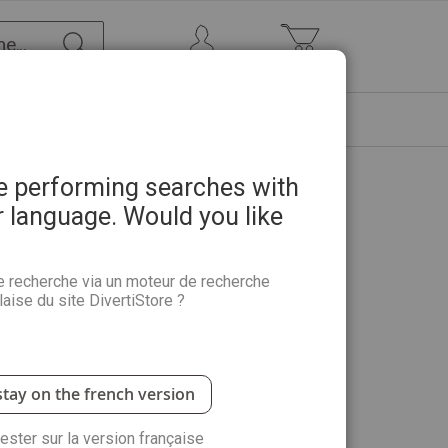
Chercher
Mon Compte
Mon panier
ETRE
PROMOTIONS
ABONNEMENTS
re performing searches with
r language. Would you like
de - Stéphanie Ledoux
e recherche via un moteur de recherche
aise du site DivertiStore ?
sans transition du métier d’ingénieur-agronome à
. Rencontres autour du monde, est son deuxième
stay on the french version
rester sur la version française