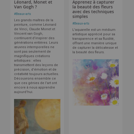
Léonard, Monet et
Apprenez à capturer
Van Gogh ?
la beauté des fleurs
avec des techniques
#
Beaux-arts
simples
Les grands maîtres de la
#
Beaux-arts
peinture, comme Léonard
de Vinci, Claude Monet et
L'aquarelle est un médium
Vincent van Gogh,
artistique apprécié pour sa
continuent d’inspirer des
transparence et sa fluidité,
générations entières. Leurs
offrant une manière unique
œuvres intemporelles ne
de capturer la délicatesse et
sont pas seulement de
la beauté des fleurs.
magnifiques créations
artistiques : elles
transmettent des leçons de
précision, d’émotion et de
créativité toujours actuelles.
Découvrons ensemble ce
que ces génies de l’art ont
encore à nous apprendre
aujourd’hui.