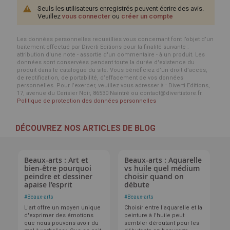
Seuls les utilisateurs enregistrés peuvent écrire des avis.
Veuillez
vous connecter
ou
créer un compte
Les données personnelles recueillies vous concernant font l’objet d’un
traitement effectué par Diverti Editions pour la finalité suivante :
attribution d'une note - assortie d'un commentaire - à un produit. Les
données sont conservées pendant toute la durée d'existence du
produit dans le catalogue du site. Vous bénéficiez d’un droit d’accès,
de rectification, de portabilité, d’effacement de vos données
personnelles. Pour l’exercer, veuillez vous adresser à : Diverti Editions,
17, avenue du Cerisier Noir, 86530 Naintré ou contact@divertistore.fr.
Politique de protection des données personnelles
DÉCOUVREZ NOS ARTICLES DE BLOG
Beaux-arts : Art et
Beaux-arts : Aquarelle
bien-être pourquoi
vs huile quel médium
peindre et dessiner
choisir quand on
apaise l'esprit
débute
#
Beaux-arts
#
Beaux-arts
L'art offre un moyen unique
Choisir entre l'aquarelle et la
d'exprimer des émotions
peinture à l'huile peut
que nous pouvons avoir du
sembler déroutant pour les