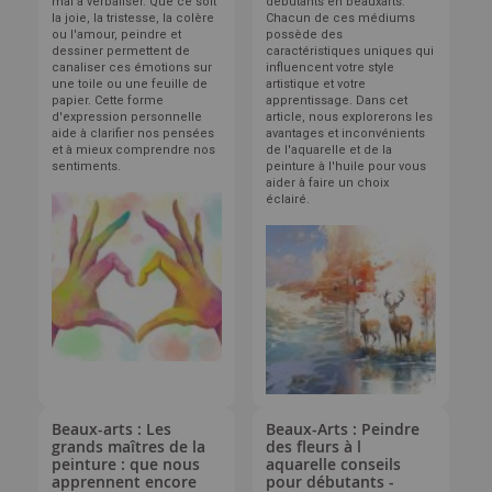
mal à verbaliser. Que ce soit
débutants en beauxarts.
la joie, la tristesse, la colère
Chacun de ces médiums
ou l'amour, peindre et
possède des
dessiner permettent de
caractéristiques uniques qui
canaliser ces émotions sur
influencent votre style
une toile ou une feuille de
artistique et votre
papier. Cette forme
apprentissage. Dans cet
d'expression personnelle
article, nous explorerons les
aide à clarifier nos pensées
avantages et inconvénients
et à mieux comprendre nos
de l'aquarelle et de la
sentiments.
peinture à l'huile pour vous
aider à faire un choix
éclairé.
Beaux-arts : Les
Beaux-Arts : Peindre
grands maîtres de la
des fleurs à l
peinture : que nous
aquarelle conseils
apprennent encore
pour débutants -