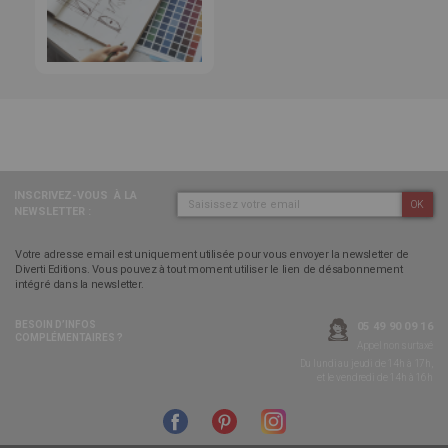
INSCRIVEZ-VOUS
À LA
OK
NEWSLETTER :
Votre adresse email est uniquement utilisée pour vous envoyer la newsletter de
Diverti Editions. Vous pouvez à tout moment utiliser le lien de désabonnement
intégré dans la newsletter.
BESOIN D’INFOS
05 49 90 09 16
COMPLÉMENTAIRES ?
Appel non surtaxé
Du lundi au jeudi de 14h à 17h,
et le vendredi de 14h à 16h