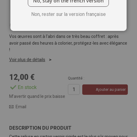
No, stay on the french version
Non, rester sur la version française
Soyez le premier à commenter ce produit
Vos œuvres sont à l'abri dans ce très beau coffret : après
avoir passé des heures à colorier, protégez-les avec élégance
!
Voir plus de détails
12,00 €
Quantité :
En stock
Ajouter au panier
M’avertir quand le prix baisse
Email
DESCRIPTION DU PRODUIT
Cette reliure en carton vernis rigide est le plus sûr moyen pour