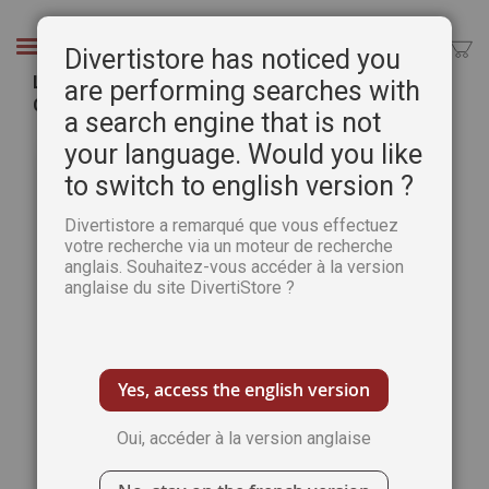
Aller
au
Chercher
Divertistore has noticed you
contenu
La reliure pour protéger deux magazines
are performing searches with
Coloriage Zen
a search engine that is not
Passer
Pass
your language. Would you like
à
au
to switch to english version ?
la
débu
fin
de
Divertistore a remarqué que vous effectuez
de
la
votre recherche via un moteur de recherche
la
Gale
anglais. Souhaitez-vous accéder à la version
galerie
d’im
anglaise du site DivertiStore ?
d’images
Yes, access the english version
Oui, accéder à la version anglaise