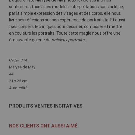
L’aquarelliste
Maryse de May
nous révèle ses intimes
sentiments face à ses modèles. Interprétations sans artifice,
par la simple expression des visages et des corps, elle nous
livre ses réflexions sur son expérience de portraitiste. Et aussi
: ses conseils techniques pour dessiner, composer et mettre
en couleurs les portraits. Toute cette magie nous offre une
émouvante galerie de
précieux portraits
…
Plus
d'infos
6962-1714
Maryse de May
44
21 x 25 cm
Auto-edité
PRODUITS VENTES INCITATIVES
NOS CLIENTS ONT AUSSI AIMÉ