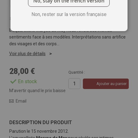
No, stay on the french version
Non, rester sur la version française
Soyez le premier à commenter ce produit
L’aquarelliste Maryse de May nous révèle ses intimes
sentiments face à ses modèles. Interprétations sans artifice
des visages et des corps…
Voir plus de détails
28,00 €
Quantité :
En stock
Ajouter au panier
M’avertir quand le prix baisse
Email
DESCRIPTION DU PRODUIT
Parution le 15 novembre 2012.