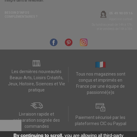
intégré dans la newsletter.
BESOIN D’INFOS
05 49 90 09 16
COMPLÉMENTAIRES ?
Appel non surtaxé
Du lundi au jeudi de 14h à 17h,
et le vendredi de 14h à 16h
Les dernières nouveautés
Tous nos magazines sont
Beaux-Arts, Loisirs Créatifs,
conçus et imprimés en
Jeux, Histoire, Sciences et Vie
France par une équipe de
pratique
passionné(e)s
Livraison rapide et
Paiement sécurisé par les
préparation soignée des
plateformes CIC ou Paypal
commandes
By continuing to scroll,
you are allowing all third-party
Contactez-nous
Mes données RGPD
FAQ
CGV
Contact
Données personnelles