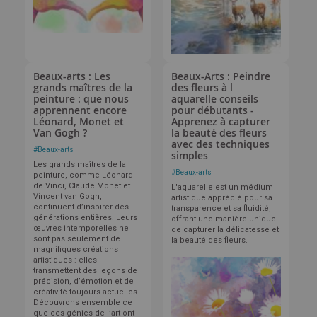
Beaux-arts : Les
Beaux-Arts : Peindre
grands maîtres de la
des fleurs à l
peinture : que nous
aquarelle conseils
apprennent encore
pour débutants -
Léonard, Monet et
Apprenez à capturer
Van Gogh ?
la beauté des fleurs
avec des techniques
#
Beaux-arts
simples
Les grands maîtres de la
#
Beaux-arts
peinture, comme Léonard
de Vinci, Claude Monet et
L'aquarelle est un médium
Vincent van Gogh,
artistique apprécié pour sa
continuent d’inspirer des
transparence et sa fluidité,
générations entières. Leurs
offrant une manière unique
œuvres intemporelles ne
de capturer la délicatesse et
sont pas seulement de
la beauté des fleurs.
magnifiques créations
artistiques : elles
transmettent des leçons de
précision, d’émotion et de
créativité toujours actuelles.
Découvrons ensemble ce
que ces génies de l’art ont