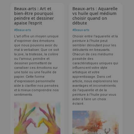
Beaux-arts : Art et
Beaux-arts : Aquarelle
bien-être pourquoi
vs huile quel médium
peindre et dessiner
choisir quand on
apaise l'esprit
débute
#
Beaux-arts
#
Beaux-arts
L'art offre un moyen unique
Choisir entre l'aquarelle et la
d'exprimer des émotions
peinture à l'huile peut
que nous pouvons avoir du
sembler déroutant pour les
mal à verbaliser. Que ce soit
débutants en beauxarts.
la joie, la tristesse, la colère
Chacun de ces médiums
ou l'amour, peindre et
possède des
dessiner permettent de
caractéristiques uniques qui
canaliser ces émotions sur
influencent votre style
une toile ou une feuille de
artistique et votre
papier. Cette forme
apprentissage. Dans cet
d'expression personnelle
article, nous explorerons les
aide à clarifier nos pensées
avantages et inconvénients
et à mieux comprendre nos
de l'aquarelle et de la
sentiments.
peinture à l'huile pour vous
aider à faire un choix
éclairé.