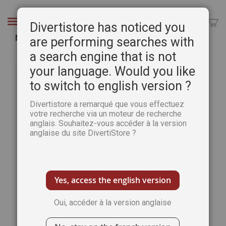
Aller
au
Chercher
Divertistore has noticed you
contenu
Maryse de May - Précieux portraits, Tome 1
are performing searches with
a search engine that is not
Passer
Pass
à
au
your language. Would you like
la
débu
to switch to english version ?
fin
de
de
la
Divertistore a remarqué que vous effectuez
la
Gale
votre recherche via un moteur de recherche
galerie
d’im
anglais. Souhaitez-vous accéder à la version
d’images
anglaise du site DivertiStore ?
Yes, access the english version
Oui, accéder à la version anglaise