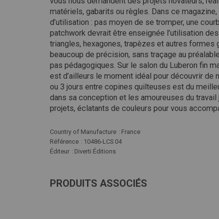
vous nous demandent des projets novateurs, réa
matériels, gabarits ou règles. Dans ce magazine, 
d’utilisation : pas moyen de se tromper, une co
patchwork devrait être enseignée l’utilisation d
triangles, hexagones, trapèzes et autres formes 
beaucoup de précision, sans traçage au préalabl
pas pédagogiques. Sur le salon du Luberon fin ma
est d’ailleurs le moment idéal pour découvrir de 
ou 3 jours entre copines quilteuses est du meille
dans sa conception et les amoureuses du travail 
projets, éclatants de couleurs pour vous accompa
Plus
Country of Manufacture
France
d'infos
Référence
10486-LCS 04
Éditeur
Diverti Éditions
PRODUITS ASSOCIÉS