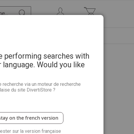
Chercher
Mon Compte
Mon panier
ETRE
PROMOTIONS
ABONNEMENTS
re performing searches with
r language. Would you like
- Mes créations de Printemps
e recherche via un moteur de recherche
aise du site DivertiStore ?
rk est paru pour votre plus grand plaisir !
es Curves pour vous aider dans votre pratique
chwork !
stay on the french version
rester sur la version française