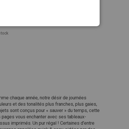
stock
omme chaque année, notre désir de journées
leurs et des tonalités plus franches, plus gaies,
ojets sont conçus pour « sauver » du temps, cette
es pages vous enchanter avec ses tableaux-
ssus imprimés. Un pur régal ! Certaines d’entre