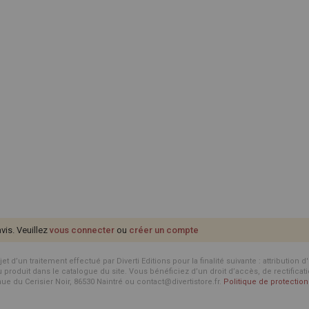
avis. Veuillez
vous connecter
ou
créer un compte
d’un traitement effectué par Diverti Editions pour la finalité suivante : attribution 
roduit dans le catalogue du site. Vous bénéficiez d’un droit d’accès, de rectificat
enue du Cerisier Noir, 86530 Naintré ou contact@divertistore.fr.
Politique de protecti