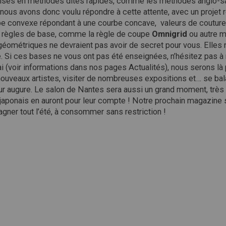
lisés en méthodes dites rapides, comme les méthodes anglo-s
nous avons donc voulu répondre à cette attente, avec un projet r
urbe convexe répondant à une courbe concave, valeurs de coutur
es règles de base, comme la règle de coupe
Omnigrid
ou autre m
géométriques ne devraient pas avoir de secret pour vous. Elles 
e. Si ces bases ne vous ont pas été enseignées, n’hésitez pas 
i (voir informations dans nos pages Actualités), nous serons là
nouveaux artistes, visiter de nombreuses expositions et… se bala
ur augure. Le salon de Nantes sera aussi un grand moment, très 
japonais en auront pour leur compte ! Notre prochain magazine s
gner tout l’été, à consommer sans restriction !