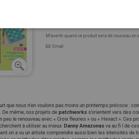
8,50 €
Épuisé
M’avertir quand le prix baisse
M’avertir quand ce produit sera de nouveau en 
Email
ourt que nous n’en voulons pas moins un printemps précoce : c
se. De même, nos projets de
patchworks
s’orientent vers des cou
peu le renouveau avec « Croix fleuries » ou « Hexact ». Ces pr
cherchent à utiliser au mieux.
Danny Amazonas
va au fi l de c
t on a vu un artiste comprendre aussi bien les intensités de ti