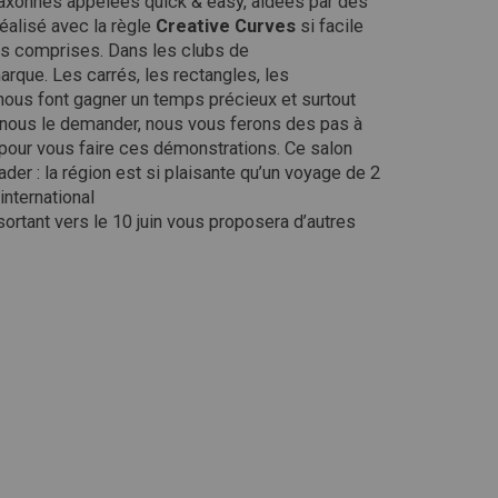
axonnes appelées quick & easy, aidées par des
éalisé avec la règle
Creative Curves
si facile
es comprises. Dans les clubs de
arque. Les carrés, les rectangles, les
nous font gagner un temps précieux et surtout
à nous le demander, nous vous ferons des pas à
 pour vous faire ces démonstrations. Ce salon
der : la région est si plaisante qu’un voyage de 2
international
ortant vers le 10 juin vous proposera d’autres