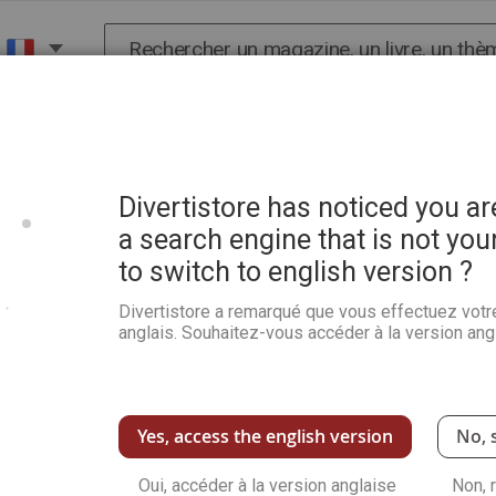
Chercher
X
HISTOIRE
SCIENCES
POP CULTURE ET BIEN-
de Printemps
Divertistore has noticed you a
a search engine that is not you
to switch to english version ?
Pratique du Patchwork+ 4 
Divertistore a remarqué que vous effectuez votr
Soyez le premier à commenter ce produit
anglais. Souhaitez-vous accéder à la version angl
Le numéro de printemps de Pratique du Patchwo
Découvrez le Quick and Easy, la règle Creativ
toujours plus pointue de cet art qu'est le pat
Voir plus de détails
Yes, access the english version
No, 
Oui, accéder à la version anglaise
Non, 