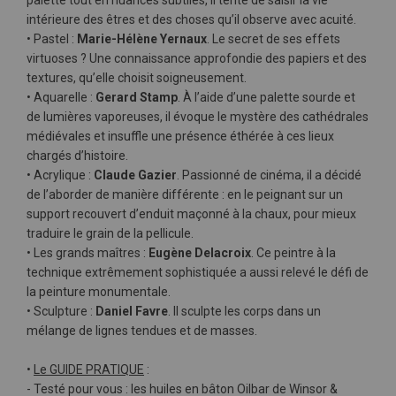
palette tout en nuances subtiles, il tente de saisir la vie
intérieure des êtres et des choses qu’il observe avec acuité.
• Pastel :
Marie-Hélène Yernaux
. Le secret de ses effets
virtuoses ? Une connaissance approfondie des papiers et des
textures, qu’elle choisit soigneusement.
• Aquarelle :
Gerard Stamp
. À l’aide d’une palette sourde et
de lumières vaporeuses, il évoque le mystère des ­cathédrales
­mé­diévales et insuffle une présence éthérée à ces lieux
chargés d’histoire.
• Acrylique :
Claude Gazier
. Passionné de cinéma, il a décidé
de l’aborder de manière différente : en le peignant sur un
support recouvert d’enduit maçonné à la chaux, pour mieux
traduire le grain de la pellicule.
• Les grands maîtres :
Eugène Delacroix
. Ce peintre à la
technique extrêmement sophistiquée a aussi relevé le défi de
la peinture monumentale.
• Sculpture :
Daniel Favre
. Il sculpte les corps dans un
mélange de lignes tendues et de masses.
•
Le GUIDE PRATIQUE
:
- Testé pour vous : les huiles en bâton Oilbar de Winsor &