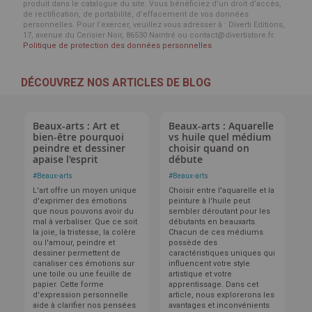
produit dans le catalogue du site. Vous bénéficiez d’un droit d’accès,
de rectification, de portabilité, d’effacement de vos données
personnelles. Pour l’exercer, veuillez vous adresser à : Diverti Editions,
17, avenue du Cerisier Noir, 86530 Naintré ou contact@divertistore.fr.
Politique de protection des données personnelles
DÉCOUVREZ NOS ARTICLES DE BLOG
Beaux-arts : Art et
Beaux-arts : Aquarelle
bien-être pourquoi
vs huile quel médium
peindre et dessiner
choisir quand on
apaise l'esprit
débute
#
Beaux-arts
#
Beaux-arts
L'art offre un moyen unique
Choisir entre l'aquarelle et la
d'exprimer des émotions
peinture à l'huile peut
que nous pouvons avoir du
sembler déroutant pour les
mal à verbaliser. Que ce soit
débutants en beauxarts.
la joie, la tristesse, la colère
Chacun de ces médiums
ou l'amour, peindre et
possède des
dessiner permettent de
caractéristiques uniques qui
canaliser ces émotions sur
influencent votre style
une toile ou une feuille de
artistique et votre
papier. Cette forme
apprentissage. Dans cet
d'expression personnelle
article, nous explorerons les
aide à clarifier nos pensées
avantages et inconvénients