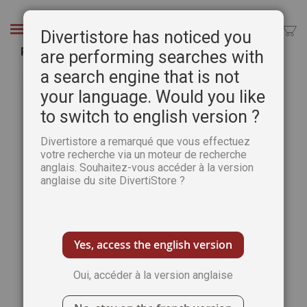
Aller
au
Chercher
Divertistore has noticed you
contenu
Pratique des Arts n°109
are performing searches with
a search engine that is not
Passer
Pass
à
au
your language. Would you like
la
débu
to switch to english version ?
fin
de
de
la
Divertistore a remarqué que vous effectuez
la
Gale
votre recherche via un moteur de recherche
galerie
d’im
anglais. Souhaitez-vous accéder à la version
d’images
anglaise du site DivertiStore ?
Yes, access the english version
Oui, accéder à la version anglaise