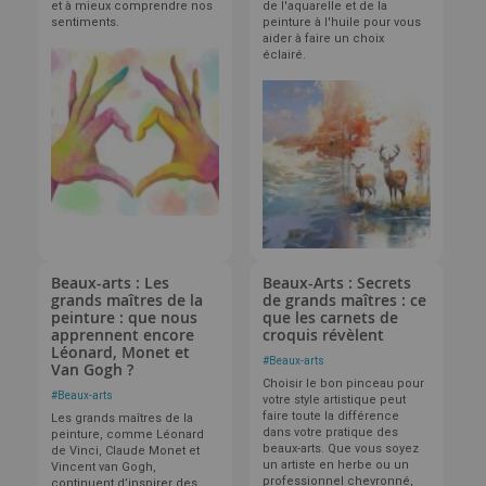
et à mieux comprendre nos
de l'aquarelle et de la
sentiments.
peinture à l'huile pour vous
aider à faire un choix
éclairé.
Beaux-arts : Les
Beaux-Arts : Secrets
grands maîtres de la
de grands maîtres : ce
peinture : que nous
que les carnets de
apprennent encore
croquis révèlent
Léonard, Monet et
#
Beaux-arts
Van Gogh ?
Choisir le bon pinceau pour
#
Beaux-arts
votre style artistique peut
faire toute la différence
Les grands maîtres de la
dans votre pratique des
peinture, comme Léonard
beaux-arts. Que vous soyez
de Vinci, Claude Monet et
un artiste en herbe ou un
Vincent van Gogh,
professionnel chevronné,
continuent d’inspirer des