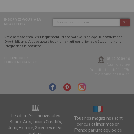
INSCRIVEZ-VOUS
À LA
OK
NEWSLETTER :
Votre adresse email est uniquement utilisée pour vous envoyer la newsletter de
Diverti Editions. Vous pouvez à tout moment utiliser le lien de désabonnement
intégré dans la newsletter.
BESOIN D’INFOS
05 49 90 09 16
COMPLÉMENTAIRES ?
Appel non surtaxé
Du lundi au jeudi de 14h à 17h,
et le vendredi de 14h à 16h
Les dernières nouveautés
Tous nos magazines sont
Beaux-Arts, Loisirs Créatifs,
conçus et imprimés en
Jeux, Histoire, Sciences et Vie
France par une équipe de
pratique