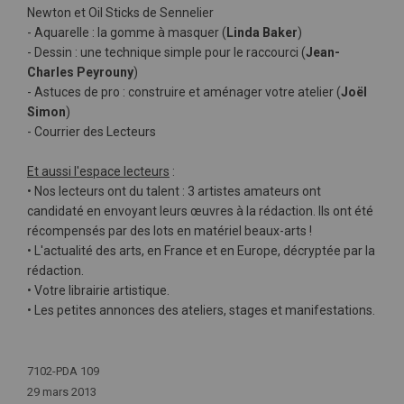
Newton et Oil Sticks de Sennelier
- Aquarelle : la gomme à masquer (
Linda Baker
)
- Dessin : une technique simple pour le raccourci (
Jean-
Charles Peyrouny
)
- Astuces de pro : construire et aménager votre atelier (
Joël
Simon
)
- Courrier des Lecteurs
Et aussi l'espace lecteurs
:
• Nos lecteurs ont du talent : 3 artistes amateurs ont
candidaté en envoyant leurs œuvres à la rédaction. Ils ont été
récompensés par des lots en matériel beaux-arts !
• L'actualité des arts, en France et en Europe, décryptée par la
rédaction.
• Votre librairie artistique.
• Les petites annonces des ateliers, stages et manifestations.
Plus
d'infos
7102-PDA 109
29 mars 2013