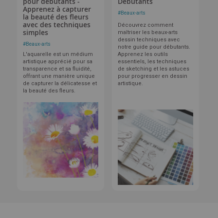
pour débutants -
Débutants
Apprenez à capturer
#
Beaux-arts
la beauté des fleurs
avec des techniques
Découvrez comment
simples
maîtriser les beaux-arts
dessin techniques avec
#
Beaux-arts
notre guide pour débutants.
L'aquarelle est un médium
Apprenez les outils
artistique apprécié pour sa
essentiels, les techniques
transparence et sa fluidité,
de sketching et les astuces
offrant une manière unique
pour progresser en dessin
de capturer la délicatesse et
artistique.
la beauté des fleurs.