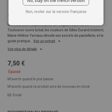
No, stay on the french version
Non, rester sur la version française
Soyez le premier à commenter ce produit
Une nouvelle maquette pour ce magazine printanier :
Toutounov ouvre la bal, les couleurs de Gilles Durand éclatent,
Marie-Hélène Yernaux dévoile ses secrets de pastelliste, et le
guide pratique…
Voir un extrait
Voir plus de détails
7,50 €
Épuisé
M’avertir quand le prix baisse
M’avertir quand ce produit sera de nouveau en stock
Email