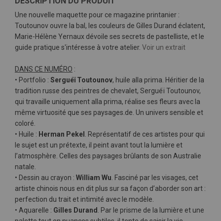
DESCRIPTION DU PRODUIT
Une nouvelle maquette pour ce magazine printanier :
Toutounov ouvre la bal, les couleurs de Gilles Durand éclatent,
Marie-Hélène Yernaux dévoile ses secrets de pastelliste, et le
guide pratique s'intéresse à votre atelier.
Voir un extrait
DANS CE NUMÉRO
:
• Portfolio :
Serguéï Toutounov
, huile alla prima. Héritier de la
tradition russe des peintres de chevalet, Serguéï Toutounov,
qui travaille uniquement alla prima, réalise ses fleurs avec la
même virtuosité que ses paysages.de. Un univers sensible et
coloré.
• Huile :
Herman Pekel
. Représentatif de ces artistes pour qui
le sujet est un prétexte, il peint avant tout la lumière et
l’atmosphère. Celles des paysages brûlants de son Australie
natale.
• Dessin au crayon :
William Wu
. Fasciné par les visages, cet
artiste chinois nous en dit plus sur sa façon d’aborder son art :
perfection du trait et intimité avec le modèle.
• Aquarelle :
Gilles Durand
. Par le prisme de la lumière et une