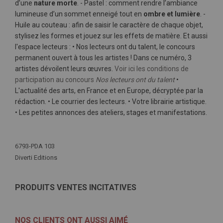
d’une
nature morte
. - Pastel : comment rendre l’ambiance
lumineuse d’un sommet enneigé tout en
ombre et lumière
. -
Huile au couteau : afin de saisir le caractère de chaque objet,
stylisez les formes et jouez sur les effets de matière. Et aussi
l'espace lecteurs : • Nos lecteurs ont du talent, le concours
permanent ouvert à tous les artistes ! Dans ce numéro, 3
artistes dévoilent leurs œuvres.
Voir ici les conditions de
participation au concours
Nos lecteurs ont du talent
•
L'actualité des arts, en France et en Europe, décryptée par la
rédaction. • Le courrier des lecteurs. • Votre librairie artistique.
• Les petites annonces des ateliers, stages et manifestations.
Plus
d'infos
6793-PDA 103
Diverti Editions
PRODUITS VENTES INCITATIVES
NOS CLIENTS ONT AUSSI AIMÉ