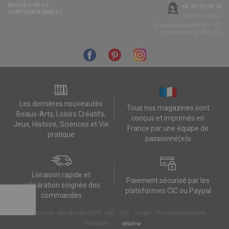
BESOIN D’INFOS
05 49 90 09 16
COMPLÉMENTAIRES ?
Appel non surtaxé
Du lundi au jeudi de 14h à 17h,
et le vendredi de 14h à 16h
Les dernières nouveautés
Tous nos magazines sont
Beaux-Arts, Loisirs Créatifs,
conçus et imprimés en
Jeux, Histoire, Sciences et Vie
France par une équipe de
pratique
passionné(e)s
Livraison rapide et
Paiement sécurisé par les
préparation soignée des
plateformes CIC ou Paypal
commandes
Contactez-nous
Mes données RGPD
FAQ
CGV
Contact
Données personnelles
Réalisation :