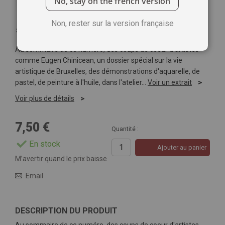
No, stay on the french version
Non, rester sur la version française
Soyez le premier à commenter ce produit
Au sommaire de ce numéro, des coups de coeur d'artistes
comme Eugen Chinicean, un dossier spécial sur la vie
artistique de Bruxelles, des démonstrations d'aquarelle, de
pastel, de peinture à l'huile, dans l'atelier…
Voir un extrait
Voir plus de détails
7,50 €
Quantité :
En stock
Ajouter au panier
M’avertir quand le prix baisse
Email
DESCRIPTION DU PRODUIT