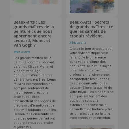
Beaux-arts : Les
Beaux-Arts : Secrets
grands maîtres de la
de grands maîtres : ce
peinture : que nous
que les carnets de
apprennent encore
croquis révèlent
Léonard, Monet et
#
Beaux-arts
Van Gogh ?
Choisir le bon pinceau pour
#
Beaux-arts
votre style artistique peut
faire toute la différence
Les grands maîtres de la
dans votre pratique des
peinture, comme Léonard
beaux-arts. Que vous soyez
de Vinci, Claude Monet et
un artiste en herbe ou un
Vincent van Gogh,
professionnel chevronné,
continuent d’inspirer des
comprendre les nuances
générations entières. Leurs
des pinceaux artistiques
œuvres intemporelles ne
peut améliorer la qualité de
sont pas seulement de
votre travail. Les pinceaux ne
magnifiques créations
sont pas seulement des
artistiques : elles
outils ; ils sont une
transmettent des leçons de
extension de votre main,
précision, d’émotion et de
permettant de traduire votre
créativité toujours actuelles.
vision artistique sur la toile
Découvrons ensemble ce
avec précision et émotion.
que ces génies de l’art ont
encore à nous apprendre
aujourd’hui.