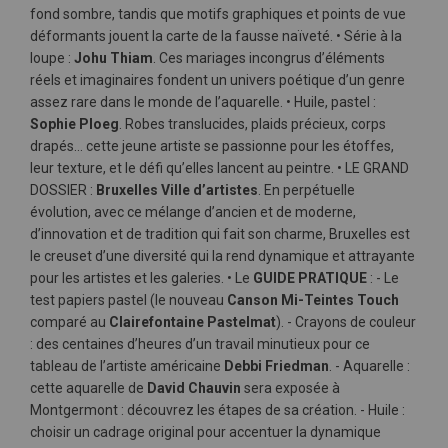
fond sombre, tandis que motifs graphiques et points de vue
déformants jouent la carte de la fausse naïveté. • Série à la
loupe :
Johu Thiam
. Ces mariages incongrus d’éléments
réels et imaginaires fondent un univers poétique d’un genre
assez rare dans le monde de l’aquarelle. • Huile, pastel :
Sophie Ploeg
. Robes translucides, plaids précieux, corps
drapés… cette jeune artiste se passionne pour les étoffes,
leur texture, et le défi qu’elles lancent au peintre. • LE GRAND
DOSSIER :
Bruxelles Ville d’artistes
. En perpétuelle
évolution, avec ce mélange d’ancien et de moderne,
d’innovation et de tradition qui fait son charme, Bruxelles est
le creuset d’une diversité qui la rend dynamique et attrayante
pour les artistes et les galeries. • Le
GUIDE PRATIQUE
: - Le
test papiers pastel (le nouveau
Canson Mi-Teintes Touch
comparé au
Clairefontaine Pastelmat
). - Crayons de couleur
: des centaines d’heures d’un travail minutieux pour ce
tableau de l’artiste américaine
Debbi Friedman
. - Aquarelle :
cette aquarelle de
David Chauvin
sera exposée à
Montgermont : découvrez les étapes de sa création. - Huile :
choisir un cadrage original pour accentuer la dynamique