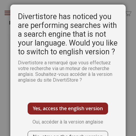
Aller
au
Chercher
Divertistore has noticed you
contenu
Pratique des Arts n° 103
are performing searches with
a search engine that is not
Passer
Pass
à
au
your language. Would you like
la
débu
to switch to english version ?
fin
de
de
la
Divertistore a remarqué que vous effectuez
la
Gale
votre recherche via un moteur de recherche
galerie
d’im
anglais. Souhaitez-vous accéder à la version
d’images
anglaise du site DivertiStore ?
Yes, access the english version
Oui, accéder à la version anglaise