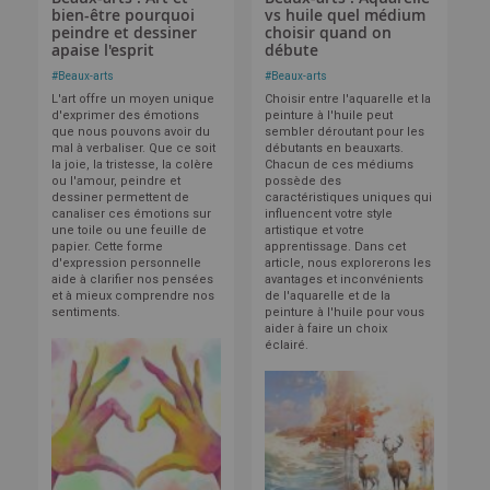
bien-être pourquoi
vs huile quel médium
peindre et dessiner
choisir quand on
apaise l'esprit
débute
#
Beaux-arts
#
Beaux-arts
L'art offre un moyen unique
Choisir entre l'aquarelle et la
d'exprimer des émotions
peinture à l'huile peut
que nous pouvons avoir du
sembler déroutant pour les
mal à verbaliser. Que ce soit
débutants en beauxarts.
la joie, la tristesse, la colère
Chacun de ces médiums
ou l'amour, peindre et
possède des
dessiner permettent de
caractéristiques uniques qui
canaliser ces émotions sur
influencent votre style
une toile ou une feuille de
artistique et votre
papier. Cette forme
apprentissage. Dans cet
d'expression personnelle
article, nous explorerons les
aide à clarifier nos pensées
avantages et inconvénients
et à mieux comprendre nos
de l'aquarelle et de la
sentiments.
peinture à l'huile pour vous
aider à faire un choix
éclairé.