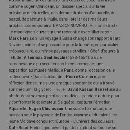
Au sommaire de ce numéro, des coups de coeur d'artistes
comme Eugen Chinicean, un dossier spécial sur la vie
artistique de Bruxelles, des démonstrations d'aquarelle, de
pastel, de peinture à l'huile, dans l'atelier des meilleurs
artistes contemporains. DANS CE NUMÉRO :
Voir un extrait
•
Le magazine s'ouvre sur une rencontre avec l'illustrateur
Mark Harrison
: un voyage à Bali a changé son rapport à l’art.
Devenu peintre, il se passionne pour la lumière, en particulier
crépusculaire, qui nimbe paysages et villes. • Chef-d’œuvre à
l’étude :
Artemisia Gentileschi
(1593-1654). Sa vie
romanesque a pu occulter son talent immense : une
exposition au musée Maillol, à Paris, donne l’occasion de le
redécouvrir. • Dans l’atelier de…
Pierre Cornière
. Une
réflexion dense, mais une pratique spontanée qui a trouvé
son médium : la glycéro. • Huile :
David Kassan
. Il se refuse au
photoréalisme mais peint ses modèles grandeur nature pour
y confronter le spectateur. Sa quête : capturer l’émotion. •
Aquarelle :
Eugen Chisnicean
. Une solide formation, une
passion pour le paysage, de l’enthousiasme et du talent : ce
jeune Moldave conquiert l’Europe. • L’univers des couleurs :
Cath Read
. Enduit, gouache et pastel exaltent sa touche sur