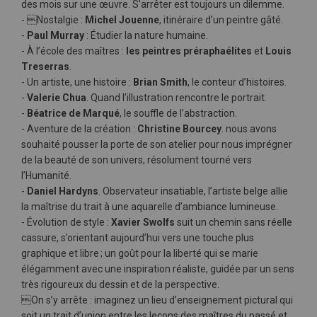
des mois sur une œuvre. S’arrêter est toujours un dilemme.
- Nostalgie :
Michel Jouenne
, itinéraire d’un peintre gâté.
-
Paul Murray
: Étudier la nature humaine.
- À l’école des maîtres :
les peintres préraphaélites
et
Louis
Treserras
.
- Un artiste, une histoire :
Brian Smith
, le conteur d’histoires.
-
Valerie Chua
. Quand l’illustration rencontre le portrait.
-
Béatrice de Marqué
, le souffle de l’abstraction.
- Aventure de la création :
Christine Bourcey
. nous avons
souhaité pousser la porte de son atelier pour nous imprégner
de la beauté de son univers, résolument tourné vers
l’Humanité.
-
Daniel Hardyns
. Observateur insatiable, l’artiste belge allie
la maîtrise du trait à une aquarelle d’ambiance lumineuse.
- Évolution de style :
Xavier Swolfs
suit un chemin sans réelle
cassure, s’orientant aujourd’hui vers une touche plus
graphique et libre ; un goût pour la liberté qui se marie
élégamment avec une inspiration réaliste, guidée par un sens
très rigoureux du dessin et de la perspective.
On s’y arrête : imaginez un lieu d’enseignement pictural qui
soit un trait d’union entre les leçons des maîtres du passé et