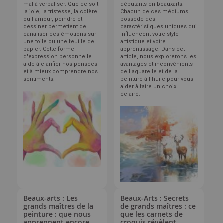
mal à verbaliser. Que ce soit
débutants en beauxarts.
la joie, la tristesse, la colère
Chacun de ces médiums
ou l'amour, peindre et
possède des
dessiner permettent de
caractéristiques uniques qui
canaliser ces émotions sur
influencent votre style
une toile ou une feuille de
artistique et votre
papier. Cette forme
apprentissage. Dans cet
d'expression personnelle
article, nous explorerons les
aide à clarifier nos pensées
avantages et inconvénients
et à mieux comprendre nos
de l'aquarelle et de la
sentiments.
peinture à l'huile pour vous
aider à faire un choix
éclairé.
Beaux-arts : Les
Beaux-Arts : Secrets
grands maîtres de la
de grands maîtres : ce
peinture : que nous
que les carnets de
apprennent encore
croquis révèlent