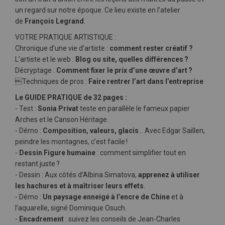
un regard sur notre époque. Ce lieu existe en l’atelier
de
François Legrand
.
VOTRE PRATIQUE ARTISTIQUE :
Chronique d’une vie d’artiste :
comment rester créatif ?
L’artiste et le web :
Blog ou site, quelles différences ?
Décryptage :
Comment fixer le prix d’une œuvre d’art ?
Techniques de pros :
Faire rentrer l’art dans l’entreprise
Le GUIDE PRATIQUE de 32 pages :
- Test :
Sonia Privat
teste en parallèle le fameux papier
Arches et le Canson Héritage.
- Démo :
Composition, valeurs, glacis
… Avec Edgar Saillen,
peindre les montagnes, c’est facile !
-
Dessin Figure humaine
: comment simplifier tout en
restant juste ?
- Dessin : Aux côtés d’Albina Simatova,
apprenez à utiliser
les hachures et à maîtriser leurs effets
.
- Démo :
Un paysage enneigé à l’encre de Chine
et à
l’aquarelle, signé Dominique Osuch.
-
Encadrement
: suivez les conseils de Jean-Charles