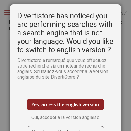
Aller
au
Chercher
Divertistore has noticed you
contenu
Pratique des Arts 138 - Inclus : 12 bonus vidéo et
are performing searches with
un Guide Pratique de 32 pages
a search engine that is not
Passer
Pass
your language. Would you like
à
au
to switch to english version ?
la
débu
fin
de
Divertistore a remarqué que vous effectuez
de
la
votre recherche via un moteur de recherche
la
Gale
anglais. Souhaitez-vous accéder à la version
galerie
d’im
anglaise du site DivertiStore ?
d’images
Yes, access the english version
Oui, accéder à la version anglaise