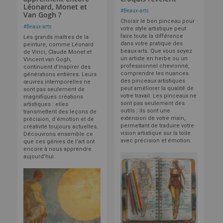
Léonard, Monet et
#
Beaux-arts
Van Gogh ?
Choisir le bon pinceau pour
#
Beaux-arts
votre style artistique peut
faire toute la différence
Les grands maîtres de la
dans votre pratique des
peinture, comme Léonard
beaux-arts. Que vous soyez
de Vinci, Claude Monet et
un artiste en herbe ou un
Vincent van Gogh,
professionnel chevronné,
continuent d’inspirer des
comprendre les nuances
générations entières. Leurs
des pinceaux artistiques
œuvres intemporelles ne
peut améliorer la qualité de
sont pas seulement de
votre travail. Les pinceaux ne
magnifiques créations
sont pas seulement des
artistiques : elles
outils ; ils sont une
transmettent des leçons de
extension de votre main,
précision, d’émotion et de
permettant de traduire votre
créativité toujours actuelles.
vision artistique sur la toile
Découvrons ensemble ce
avec précision et émotion.
que ces génies de l’art ont
encore à nous apprendre
aujourd’hui.