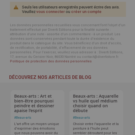
Seuls les utilisateurs enregistrés peuvent écrire des avis.
Veuillez
vous connecter
ou
créer un compte
Les données personnelles recueillies vous concernant font l’objet d’un
traitement effectué par Diverti Editions pour la finalité suivante :
attribution d'une note - assortie d'un commentaire - à un produit. Les
données sont conservées pendant toute la durée d'existence du
produit dans le catalogue du site. Vous bénéficiez d’un droit d’accès,
de rectification, de portabilité, d’effacement de vos données
personnelles. Pour l’exercer, veuillez vous adresser à : Diverti Editions,
17, avenue du Cerisier Noir, 86530 Naintré ou contact@divertistore.fr.
Politique de protection des données personnelles
DÉCOUVREZ NOS ARTICLES DE BLOG
Beaux-arts : Art et
Beaux-arts : Aquarelle
bien-être pourquoi
vs huile quel médium
peindre et dessiner
choisir quand on
apaise l'esprit
débute
#
Beaux-arts
#
Beaux-arts
L'art offre un moyen unique
Choisir entre l'aquarelle et la
d'exprimer des émotions
peinture à l'huile peut
que nous pouvons avoir du
sembler déroutant pour les