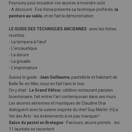
Peyrouny pour encadrer vos œuvres à moindre coût.
- A découvrir : Eva Visna présente sa technique préférée,
la
peinture au sable
, et en fait la démonstration.
LE GUIDE DES TECHNIQUES ANCIENNES
: avec les fiches
recettes
- La tempera à l’œuf
- L’encaustique
- La dorure
- La grisaille
- L’imprimature
Suivez le guide :
Jean Guillaume
, pastelliste et habitant de
Belle-Île-en-Mer, nous en fait faire le tour.
On y était :
Le Grand Véfour
, célèbre restaurant parisien
bicentenaire, fait entrer l’art contemporain dans ses murs.
Les œuvres aériennes et mystiques de Claudine Drai
dialoguent avec la cuisine inspirée du chef Guy Martin. La
Vie des Arts : les événements à ne pas manquer !
Salon du pastel en Bretagne
: Parcours, œuvre primée… les
11 lauréats se racontent.