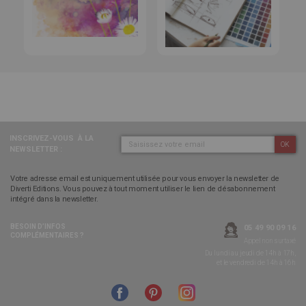
INSCRIVEZ-VOUS
À LA
OK
NEWSLETTER :
Votre adresse email est uniquement utilisée pour vous envoyer la newsletter de
Diverti Editions. Vous pouvez à tout moment utiliser le lien de désabonnement
intégré dans la newsletter.
BESOIN D’INFOS
05 49 90 09 16
COMPLÉMENTAIRES ?
Appel non surtaxé
Du lundi au jeudi de 14h à 17h,
et le vendredi de 14h à 16h