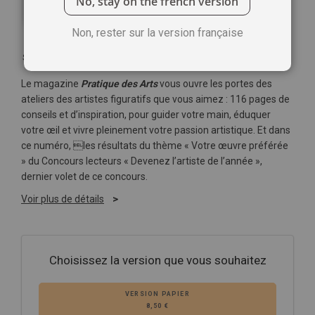
No, stay on the french version
Non, rester sur la version française
Soyez le premier à commenter ce produit
Le magazine
Pratique des Arts
vous ouvre les portes des
ateliers des artistes figuratifs que vous aimez : 116 pages de
conseils et d’inspiration, pour guider votre main, éduquer
votre œil et vivre pleinement votre passion artistique. Et dans
ce numéro, les résultats du thème « Votre œuvre préférée
» du Concours lecteurs « Devenez l’artiste de l’année »,
dernier volet de ce concours.
Voir plus de détails
Choisissez la version que vous souhaitez
VERSION PAPIER
8,50 €