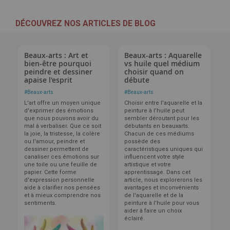
DÉCOUVREZ NOS ARTICLES DE BLOG
Beaux-arts : Art et
Beaux-arts : Aquarelle
bien-être pourquoi
vs huile quel médium
peindre et dessiner
choisir quand on
apaise l'esprit
débute
#
Beaux-arts
#
Beaux-arts
L'art offre un moyen unique
Choisir entre l'aquarelle et la
d'exprimer des émotions
peinture à l'huile peut
que nous pouvons avoir du
sembler déroutant pour les
mal à verbaliser. Que ce soit
débutants en beauxarts.
la joie, la tristesse, la colère
Chacun de ces médiums
ou l'amour, peindre et
possède des
dessiner permettent de
caractéristiques uniques qui
canaliser ces émotions sur
influencent votre style
une toile ou une feuille de
artistique et votre
papier. Cette forme
apprentissage. Dans cet
d'expression personnelle
article, nous explorerons les
aide à clarifier nos pensées
avantages et inconvénients
et à mieux comprendre nos
de l'aquarelle et de la
sentiments.
peinture à l'huile pour vous
aider à faire un choix
éclairé.