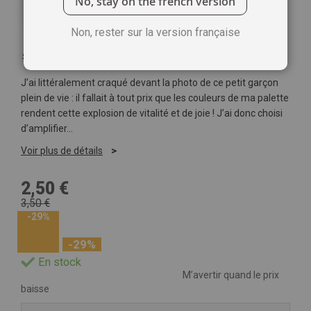
No, stay on the french version
Non, rester sur la version française
Soyez le premier à commenter ce produit
J’ai littéralement craqué devant la photo de ce petit garçon
plein de vie : il fallait à tout prix que les couleurs de ma palette
rendent cette explosion de vitalité et de joie ! J’ai donc choisi
d’amplifier...
Voir plus de détails
2,50 €
3,50 €
-29%
-29%
En stock
M’avertir quand le prix
baisse