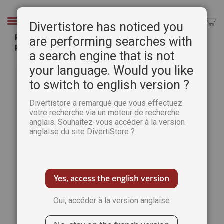
Aller
au
Chercher
Divertistore has noticed you
contenu
Portrait d'enfant, huile au couteau - Guide
are performing searches with
Pratique Numérique
a search engine that is not
Passer
Pass
your language. Would you like
à
au
to switch to english version ?
la
débu
fin
de
Divertistore a remarqué que vous effectuez
de
la
votre recherche via un moteur de recherche
la
Gale
anglais. Souhaitez-vous accéder à la version
galerie
d’im
anglaise du site DivertiStore ?
d’images
Yes, access the english version
Oui, accéder à la version anglaise