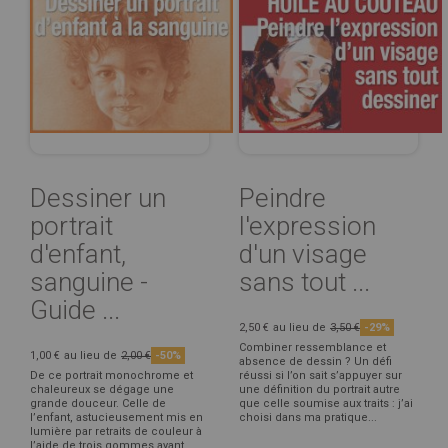
Dessiner un
Peindre
portrait
l'expression
d'enfant,
d'un visage
sanguine -
sans tout ...
Guide ...
2,50 €
au lieu de
3,50 €
-29%
Combiner ressemblance et
1,00 €
au lieu de
2,00 €
-50%
absence de dessin ? Un défi
De ce portrait monochrome et
réussi si l’on sait s’appuyer sur
chaleureux se dégage une
une définition du portrait autre
grande douceur. Celle de
que celle soumise aux traits : j’ai
l’enfant, astucieusement mis en
choisi dans ma pratique...
lumière par retraits de couleur à
l’aide de trois gommes ayant