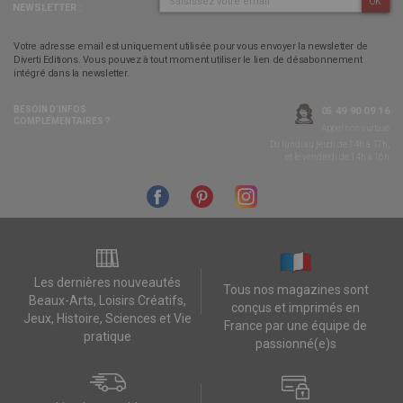
OK
NEWSLETTER :
Votre adresse email est uniquement utilisée pour vous envoyer la newsletter de
Diverti Editions. Vous pouvez à tout moment utiliser le lien de désabonnement
intégré dans la newsletter.
BESOIN D’INFOS
05 49 90 09 16
COMPLÉMENTAIRES ?
Appel non surtaxé
Du lundi au jeudi de 14h à 17h,
et le vendredi de 14h à 16h
Les dernières nouveautés
Tous nos magazines sont
Beaux-Arts, Loisirs Créatifs,
conçus et imprimés en
Jeux, Histoire, Sciences et Vie
France par une équipe de
pratique
passionné(e)s