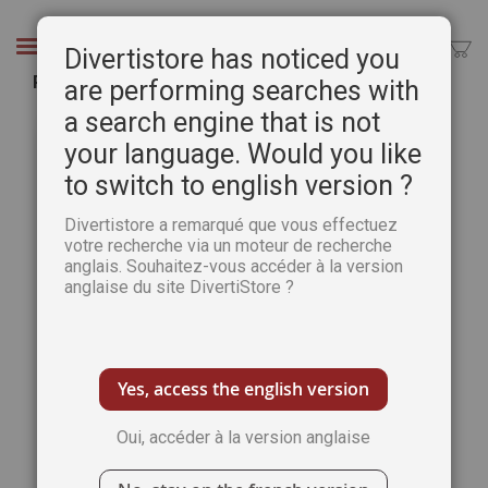
Aller
au
Chercher
Divertistore has noticed you
contenu
Portes et fenêtres - Peinture au calque
are performing searches with
a search engine that is not
Passer
Pass
à
au
your language. Would you like
la
débu
to switch to english version ?
fin
de
de
la
Divertistore a remarqué que vous effectuez
la
Gale
votre recherche via un moteur de recherche
galerie
d’im
anglais. Souhaitez-vous accéder à la version
d’images
anglaise du site DivertiStore ?
Yes, access the english version
Oui, accéder à la version anglaise