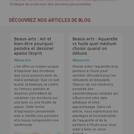
Politique de protection des données personnelles
DÉCOUVREZ NOS ARTICLES DE BLOG
Beaux-arts : Art et
Beaux-arts : Aquarelle
bien-être pourquoi
vs huile quel médium
peindre et dessiner
choisir quand on
apaise l'esprit
débute
#
Beaux-arts
#
Beaux-arts
L'art offre un moyen unique
Choisir entre l'aquarelle et la
d'exprimer des émotions
peinture à l'huile peut
que nous pouvons avoir du
sembler déroutant pour les
mal à verbaliser. Que ce soit
débutants en beauxarts.
la joie, la tristesse, la colère
Chacun de ces médiums
ou l'amour, peindre et
possède des
dessiner permettent de
caractéristiques uniques qui
canaliser ces émotions sur
influencent votre style
une toile ou une feuille de
artistique et votre
papier. Cette forme
apprentissage. Dans cet
d'expression personnelle
article, nous explorerons les
aide à clarifier nos pensées
avantages et inconvénients
et à mieux comprendre nos
de l'aquarelle et de la
sentiments.
peinture à l'huile pour vous
aider à faire un choix
éclairé.