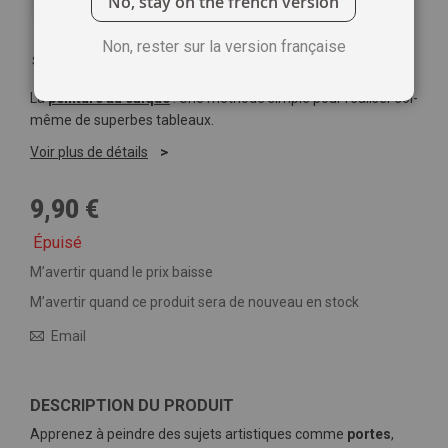
No, stay on the french version
Non, rester sur la version française
Soyez le premier à commenter ce produit
La
peinture au calque
: Une méthode simple pour réaliser soi-
même de superbes tableaux.
Voir plus de détails
9,90 €
Épuisé
M’avertir quand le prix baisse
M’avertir quand ce produit sera de nouveau en stock
Email
DESCRIPTION DU PRODUIT
Apprenez à peindre des sujets artistiques comme
portes
,