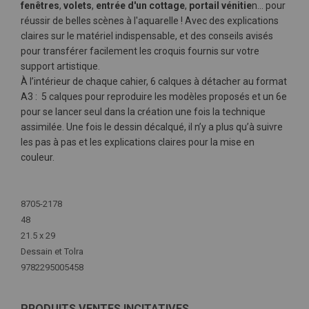
fenêtres
,
volets
,
entrée d'un cottage
,
portail vénitie
n… pour
réussir de belles scènes à l'aquarelle ! Avec des explications
claires sur le matériel indispensable, et des conseils avisés
pour transférer facilement les croquis fournis sur votre
support artistique.
À l’intérieur de chaque cahier, 6 calques à détacher au format
A3 : 5 calques pour reproduire les modèles proposés et un 6e
pour se lancer seul dans la création une fois la technique
assimilée. Une fois le dessin décalqué, il n’y a plus qu’à suivre
les pas à pas et les explications claires pour la mise en
couleur.
Plus
d'infos
8705-2178
48
21.5 x 29
Dessain et Tolra
9782295005458
PRODUITS VENTES INCITATIVES