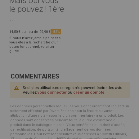
Mais oui vous
le pouvez ! 1ère
...
14,50 €
au lieu de
29,90 €
-52%
Si vous n’avez jamais peint et si
vous êtes à la recherche d’un
cours fonctionnel, voici un
guide…
COMMENTAIRES
Seuls les utilisateurs enregistrés peuvent écrire des avis.
Veuillez
vous connecter
ou
créer un compte
Les données personnelles recueillies vous concernant font l’objet d’un
traitement effectué par Diverti Editions pour la finalité suivante :
attribution d'une note - assortie d'un commentaire - à un produit. Les
données sont conservées pendant toute la durée d'existence du
produit dans le catalogue du site. Vous bénéficiez d’un droit d’accès,
de rectification, de portabilité, d’effacement de vos données
personnelles. Pour l’exercer, veuillez vous adresser à : Diverti Editions,
17, avenue du Cerisier Noir, 86530 Naintré ou contact@divertistore.fr.