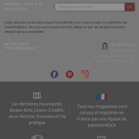
INSCRIVEZ-VOUS
À LA
OK
NEWSLETTER :
Votre adresse email est uniquement utilisée pour vous envoyer la newsletter de
Diverti Editions. Vous pouvez à tout moment utiliser le lien de désabonnement
intégré dans la newsletter.
BESOIN D’INFOS
05 49 90 09 16
COMPLÉMENTAIRES ?
Appel non surtaxé
Du lundi au jeudi de 14h à 17h,
et le vendredi de 14h à 16h
Les dernières nouveautés
Tous nos magazines sont
Beaux-Arts, Loisirs Créatifs,
conçus et imprimés en
Jeux, Histoire, Sciences et Vie
France par une équipe de
pratique
passionné(e)s