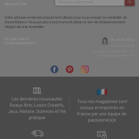
OK
NEWSLETTER :
Votre adresse email est uniquement utilisée pour vous envoyer la newsletter de
Diverti Editions. Vous pouvez à tout moment utiliser le lien de désabonnement
intégré dans la newsletter.
BESOIN D’INFOS
05 49 90 09 16
COMPLÉMENTAIRES ?
Appel non surtaxé
Du lundi au jeudi de 14h à 17h,
et le vendredi de 14h à 16h
Les dernières nouveautés
Tous nos magazines sont
Beaux-Arts, Loisirs Créatifs,
conçus et imprimés en
Jeux, Histoire, Sciences et Vie
France par une équipe de
pratique
passionné(e)s