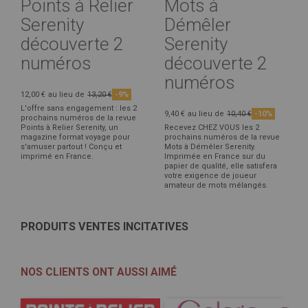
Points à Relier
Mots à
Serenity
Démêler
découverte 2
Serenity
numéros
découverte 2
numéros
12,00 €
au lieu de
13,20 €
-9%
L'offre sans engagement : les 2
9,40 €
au lieu de
10,40 €
-10%
prochains numéros de la revue
Points à Relier Serenity, un
Recevez CHEZ VOUS les 2
magazine format voyage pour
prochains numéros de la revue
s'amuser partout ! Conçu et
Mots à Démêler Serenity.
imprimé en France.
Imprimée en France sur du
papier de qualité, elle satisfera
votre exigence de joueur
amateur de mots mélangés.
PRODUITS VENTES INCITATIVES
NOS CLIENTS ONT AUSSI AIMÉ