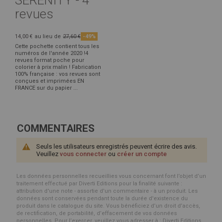
revues
14,00 €
au lieu de
27,60 €
-49%
Cette pochette contient tous les
numéros de l'année 2020 !4
revues format poche pour
colorier à prix malin ! Fabrication
100% française : vos revues sont
conçues et imprimées EN
FRANCE sur du papier ...
COMMENTAIRES
Seuls les utilisateurs enregistrés peuvent écrire des avis.
Veuillez
vous connecter
ou
créer un compte
Les données personnelles recueillies vous concernant font l’objet d’un
traitement effectué par Diverti Editions pour la finalité suivante :
attribution d'une note - assortie d'un commentaire - à un produit. Les
données sont conservées pendant toute la durée d'existence du
produit dans le catalogue du site. Vous bénéficiez d’un droit d’accès,
de rectification, de portabilité, d’effacement de vos données
personnelles. Pour l’exercer, veuillez vous adresser à : Diverti Editions,