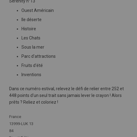
Serenity n°13
Ouest Américain
Ile déserte
Histoire
Les Chats
Sous la mer
Parc d'attractions
Fruits d'été
Inventions
Dans ce numéro estival, relevez le défi de relier entre 252 et
448 points d'un seul trait sans jamais lever le crayon ! Alors
prêts ? Reliez et coloriez !
Plus
France
d'infos
13999-LUK 13
84