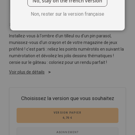
No, stay on the french version
Non, rester sur la version française
Soyez le premier à commenter ce produit
Installez-vous à l'ombre d'un tilleul ou d'un pin parasol,
munissez-vous d'un crayon et de votre magazine de jeux
préféré ! c'est parti : reliez les points numérotés en suivant la
numérotation et dévoilez les jolis dessins thématiques !
cersie sur le gâteau : coloriez pour un rendu parfait !
Voir plus de détails
Choisissez la version que vous souhaitez
VERSION PAPIER
6,70 €
ABONNEMENT