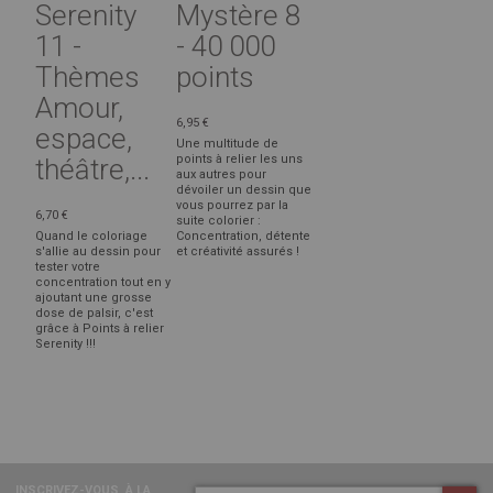
Serenity
Mystère 8
11 -
- 40 000
Thèmes
points
Amour,
6,95 €
espace,
Une multitude de
points à relier les uns
théâtre,...
aux autres pour
dévoiler un dessin que
vous pourrez par la
6,70 €
suite colorier :
Quand le coloriage
Concentration, détente
s'allie au dessin pour
et créativité assurés !
tester votre
concentration tout en y
ajoutant une grosse
dose de palsir, c'est
grâce à Points à relier
Serenity !!!
INSCRIVEZ-VOUS
À LA