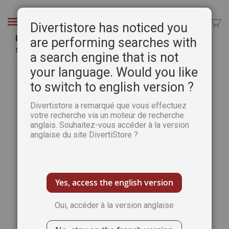
Aller
au
Chercher
Divertistore has noticed you
contenu
Points à Relier Serenity 13 - Thèmes Ile déserte,
are performing searches with
sous la mer, histoire, inventions, chats...
a search engine that is not
Passer
Pass
your language. Would you like
à
au
to switch to english version ?
la
débu
fin
de
Divertistore a remarqué que vous effectuez
de
la
votre recherche via un moteur de recherche
la
Gale
anglais. Souhaitez-vous accéder à la version
galerie
d’im
anglaise du site DivertiStore ?
d’images
Yes, access the english version
Oui, accéder à la version anglaise