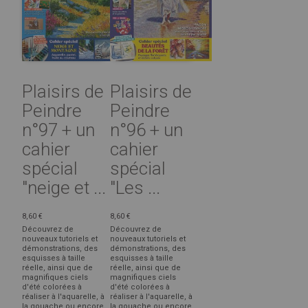
Plaisirs de
Plaisirs de
Peindre
Peindre
n°97 + un
n°96 + un
cahier
cahier
spécial
spécial
"neige et ...
"Les ...
8,60 €
8,60 €
Découvrez de
Découvrez de
nouveaux tutoriels et
nouveaux tutoriels et
démonstrations, des
démonstrations, des
esquisses à taille
esquisses à taille
réelle, ainsi que de
réelle, ainsi que de
magnifiques ciels
magnifiques ciels
d'été colorées à
d'été colorées à
réaliser à l'aquarelle, à
réaliser à l'aquarelle, à
la gouache ou encore
la gouache ou encore