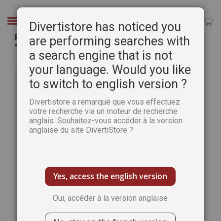
Aller
au
Chercher
Divertistore has noticed you
contenu
Plaisirs de Peindre n°98 + un cahier spécial
are performing searches with
"Peindre Venise"
a search engine that is not
Passer
Pass
your language. Would you like
à
au
to switch to english version ?
la
débu
fin
de
Divertistore a remarqué que vous effectuez
de
la
votre recherche via un moteur de recherche
la
Gale
anglais. Souhaitez-vous accéder à la version
galerie
d’im
anglaise du site DivertiStore ?
d’images
Yes, access the english version
Oui, accéder à la version anglaise