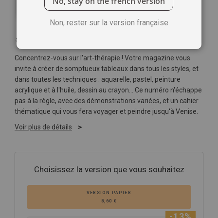
No, stay on the french version
Non, rester sur la version française
Soyez le premier à commenter ce produit
Concentrez-vous sur l'art-thérapie ! Votre magazine vous
invite à créer de somptueux tableaux dans tous les styles, et
dans toutes les techniques : aquarelle, pastel, peinture
acrylique et à l'huile, dessin au crayon… Ce numéro n'échappe
pas à la règle, avec des démonstrations variées, et un cahier
thématique qui vous fera voyager et peindre jusqu'à Venise.
Voir plus de détails
Choisissez la version que vous souhaitez
VERSION PAPIER
8,60 €
-13%