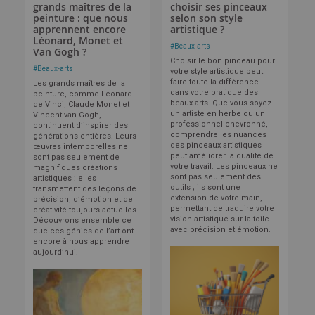
grands maîtres de la
choisir ses pinceaux
peinture : que nous
selon son style
apprennent encore
artistique ?
Léonard, Monet et
#
Beaux-arts
Van Gogh ?
Choisir le bon pinceau pour
#
Beaux-arts
votre style artistique peut
faire toute la différence
Les grands maîtres de la
dans votre pratique des
peinture, comme Léonard
beaux-arts. Que vous soyez
de Vinci, Claude Monet et
un artiste en herbe ou un
Vincent van Gogh,
professionnel chevronné,
continuent d’inspirer des
comprendre les nuances
générations entières. Leurs
des pinceaux artistiques
œuvres intemporelles ne
peut améliorer la qualité de
sont pas seulement de
votre travail. Les pinceaux ne
magnifiques créations
sont pas seulement des
artistiques : elles
outils ; ils sont une
transmettent des leçons de
extension de votre main,
précision, d’émotion et de
permettant de traduire votre
créativité toujours actuelles.
vision artistique sur la toile
Découvrons ensemble ce
avec précision et émotion.
que ces génies de l’art ont
encore à nous apprendre
aujourd’hui.