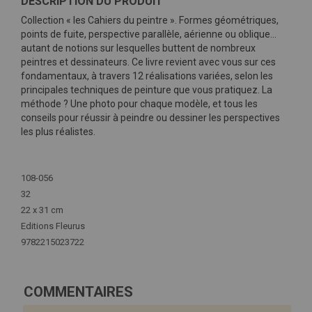
DESCRIPTION DU PRODUIT
Collection « les Cahiers du peintre ». Formes géométriques,
points de fuite, perspective parallèle, aérienne ou oblique…
autant de notions sur lesquelles buttent de nombreux
peintres et dessinateurs. Ce livre revient avec vous sur ces
fondamentaux, à travers 12 réalisations variées, selon les
principales techniques de peinture que vous pratiquez. La
méthode ? Une photo pour chaque modèle, et tous les
conseils pour réussir à peindre ou dessiner les perspectives
les plus réalistes.
Plus
d'infos
108-056
32
22 x 31 cm
Editions Fleurus
9782215023722
COMMENTAIRES