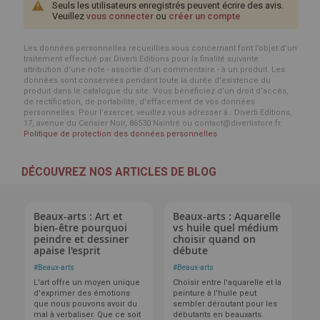
Seuls les utilisateurs enregistrés peuvent écrire des avis.
Veuillez
vous connecter
ou
créer un compte
Les données personnelles recueillies vous concernant font l’objet d’un
traitement effectué par Diverti Editions pour la finalité suivante :
attribution d'une note - assortie d'un commentaire - à un produit. Les
données sont conservées pendant toute la durée d'existence du
produit dans le catalogue du site. Vous bénéficiez d’un droit d’accès,
de rectification, de portabilité, d’effacement de vos données
personnelles. Pour l’exercer, veuillez vous adresser à : Diverti Editions,
17, avenue du Cerisier Noir, 86530 Naintré ou contact@divertistore.fr.
Politique de protection des données personnelles
DÉCOUVREZ NOS ARTICLES DE BLOG
Beaux-arts : Art et
Beaux-arts : Aquarelle
bien-être pourquoi
vs huile quel médium
peindre et dessiner
choisir quand on
apaise l'esprit
débute
#
Beaux-arts
#
Beaux-arts
L'art offre un moyen unique
Choisir entre l'aquarelle et la
d'exprimer des émotions
peinture à l'huile peut
que nous pouvons avoir du
sembler déroutant pour les
mal à verbaliser. Que ce soit
débutants en beauxarts.