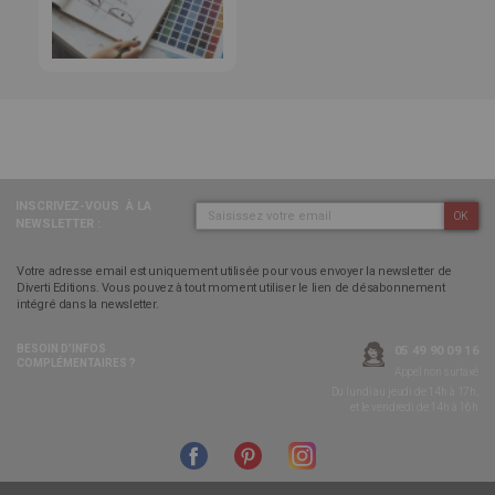
INSCRIVEZ-VOUS
À LA
OK
NEWSLETTER :
Votre adresse email est uniquement utilisée pour vous envoyer la newsletter de
Diverti Editions. Vous pouvez à tout moment utiliser le lien de désabonnement
intégré dans la newsletter.
BESOIN D’INFOS
05 49 90 09 16
COMPLÉMENTAIRES ?
Appel non surtaxé
Du lundi au jeudi de 14h à 17h,
et le vendredi de 14h à 16h