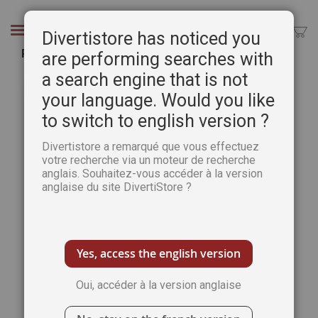
Aller
au
Chercher
Divertistore has noticed you
contenu
Perspective - Peindre et dessiner
are performing searches with
a search engine that is not
Passer
Pass
à
au
your language. Would you like
la
débu
to switch to english version ?
fin
de
de
la
Divertistore a remarqué que vous effectuez
la
Gale
votre recherche via un moteur de recherche
galerie
d’im
anglais. Souhaitez-vous accéder à la version
d’images
anglaise du site DivertiStore ?
Yes, access the english version
Oui, accéder à la version anglaise