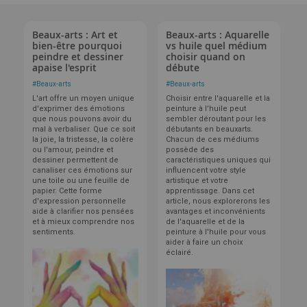
Beaux-arts : Art et
Beaux-arts : Aquarelle
bien-être pourquoi
vs huile quel médium
peindre et dessiner
choisir quand on
apaise l'esprit
débute
#
Beaux-arts
#
Beaux-arts
L'art offre un moyen unique
Choisir entre l'aquarelle et la
d'exprimer des émotions
peinture à l'huile peut
que nous pouvons avoir du
sembler déroutant pour les
mal à verbaliser. Que ce soit
débutants en beauxarts.
la joie, la tristesse, la colère
Chacun de ces médiums
ou l'amour, peindre et
possède des
dessiner permettent de
caractéristiques uniques qui
canaliser ces émotions sur
influencent votre style
une toile ou une feuille de
artistique et votre
papier. Cette forme
apprentissage. Dans cet
d'expression personnelle
article, nous explorerons les
aide à clarifier nos pensées
avantages et inconvénients
et à mieux comprendre nos
de l'aquarelle et de la
sentiments.
peinture à l'huile pour vous
aider à faire un choix
éclairé.