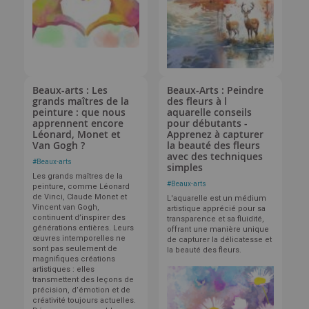
Beaux-arts : Les
Beaux-Arts : Peindre
grands maîtres de la
des fleurs à l
peinture : que nous
aquarelle conseils
apprennent encore
pour débutants -
Léonard, Monet et
Apprenez à capturer
Van Gogh ?
la beauté des fleurs
avec des techniques
#
Beaux-arts
simples
Les grands maîtres de la
#
Beaux-arts
peinture, comme Léonard
de Vinci, Claude Monet et
L'aquarelle est un médium
Vincent van Gogh,
artistique apprécié pour sa
continuent d’inspirer des
transparence et sa fluidité,
générations entières. Leurs
offrant une manière unique
œuvres intemporelles ne
de capturer la délicatesse et
sont pas seulement de
la beauté des fleurs.
magnifiques créations
artistiques : elles
transmettent des leçons de
précision, d’émotion et de
créativité toujours actuelles.