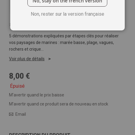
No, stay on the french version
Non, rester sur la version française
Soyez le premier à commenter ce produit
5 démonstrations expliquées par étapes clés pour réaliser
vos paysages de marines : marée basse, plage, vagues,
rochers et crique…
Voir plus de détails
8,00 €
Épuisé
M’avertir quand le prix baisse
M’avertir quand ce produit sera de nouveau en stock
Email