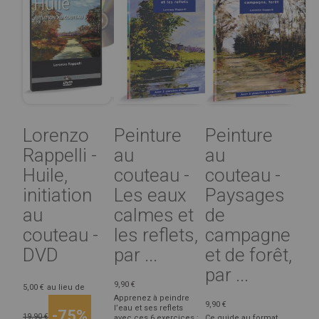
Lorenzo
Peinture
Peinture
Rappelli -
au
au
Huile,
couteau -
couteau -
initiation
Les eaux
Paysages
au
calmes et
de
couteau -
les reflets,
campagne
DVD
par ...
et de forêt,
par ...
9,90 €
5,00 €
au lieu de
Apprenez à peindre
9,90 €
l’eau et ses reflets
-75%
19,90 €
avec ces 6 exercices :
Ce guide au format