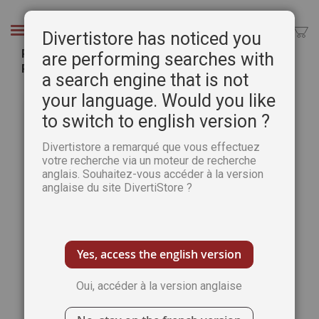
Aller
au
Chercher
Divertistore has noticed you
contenu
Peinture au couteau - Les marines, par Lorenzo
are performing searches with
Rappelli
a search engine that is not
Passer
Pass
your language. Would you like
à
au
to switch to english version ?
la
débu
fin
de
Divertistore a remarqué que vous effectuez
de
la
votre recherche via un moteur de recherche
la
Gale
anglais. Souhaitez-vous accéder à la version
galerie
d’im
anglaise du site DivertiStore ?
d’images
Yes, access the english version
Oui, accéder à la version anglaise