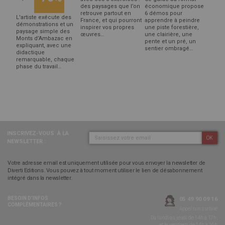
des paysages que l’on
économique propose
retrouve partout en
6 démos pour
L'artiste exécute des
France, et qui pourront
apprendre à peindre
démonstrations et un
inspirer vos propres
une piste forestière,
paysage simple des
œuvres…
une clairière, une
Monts d’Ambazac en
pente et un pré, un
expliquant, avec une
sentier ombragé…
didactique
remarquable, chaque
phase du travail…
INSCRIVEZ-VOUS
À LA
OK
NEWSLETTER :
Votre adresse email est uniquement utilisée pour vous envoyer la newsletter de
Diverti Editions. Vous pouvez à tout moment utiliser le lien de désabonnement
intégré dans la newsletter.
BESOIN D’INFOS
05 49 90 09 16
COMPLÉMENTAIRES ?
Appel non surtaxé
Du lundi au jeudi de 14h à 17h,
et le vendredi de 14h à 16h