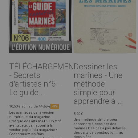
TÉLÉCHARGEMENT
Dessiner les
- Secrets
marines - Une
d'artistes n°6 -
méthode
Le guide ...
simple pour
apprendre à ...
10,50 €
au lieu de
11,50 €
-9%
Les avantages de la version
5,90 €
numérique du magazine
Une méthode simple pour
Pratique des arts n°41 :• Un tarif
apprendre à dessiner des
avantageux par rapport à la
marines Des pas à pas détaillés...
version papier du magazine.•
des traits de construction... au
Économisez les frais
dessin final.