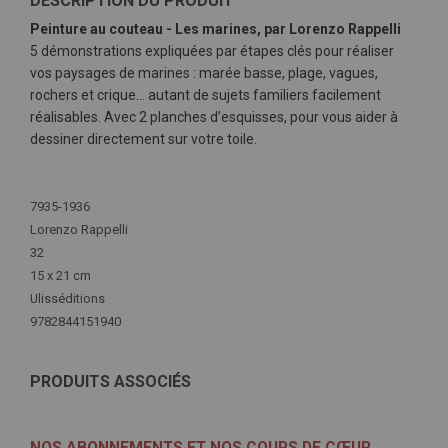
DESCRIPTION DU PRODUIT
Peinture au couteau - Les marines, par Lorenzo Rappelli
5 démonstrations expliquées par étapes clés pour réaliser
vos paysages de marines : marée basse, plage, vagues,
rochers et crique… autant de sujets familiers facilement
réalisables. Avec 2 planches d’esquisses, pour vous aider à
dessiner directement sur votre toile.
Plus
d'infos
7935-1936
Lorenzo Rappelli
32
15 x 21 cm
Ulisséditions
9782844151940
PRODUITS ASSOCIÉS
NOS ABONNEMENTS ET NOS COUPS DE CŒUR