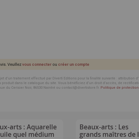
avis. Veuillez
vous connecter
ou
créer un compte
d’un traitement effectué par Diverti Editions pour la finalité suivante : attribution 
roduit dans le catalogue du site. Vous bénéficiez d’un droit d’accès, de rectificat
enue du Cerisier Noir, 86530 Naintré ou contact@divertistore.fr.
Politique de protecti
ux-arts : Aquarelle
Beaux-arts : Les
huile quel médium
grands maîtres de 