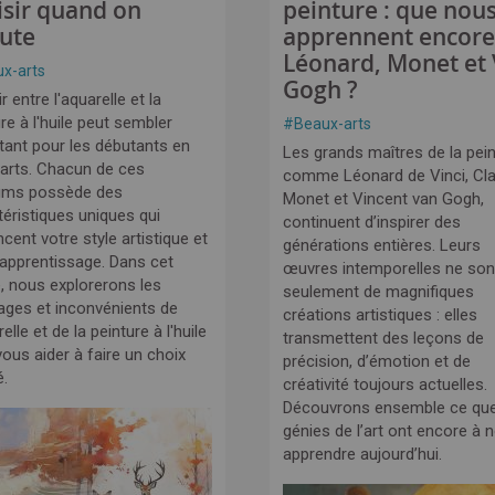
isir quand on
peinture : que nou
ute
apprennent encore
Léonard, Monet et
x-arts
Gogh ?
r entre l'aquarelle et la
re à l'huile peut sembler
#
Beaux-arts
tant pour les débutants en
Les grands maîtres de la pein
arts. Chacun de ces
comme Léonard de Vinci, Cl
ums possède des
Monet et Vincent van Gogh,
téristiques uniques qui
continuent d’inspirer des
ncent votre style artistique et
générations entières. Leurs
 apprentissage. Dans cet
œuvres intemporelles ne son
e, nous explorerons les
seulement de magnifiques
ages et inconvénients de
créations artistiques : elles
relle et de la peinture à l'huile
transmettent des leçons de
ous aider à faire un choix
précision, d’émotion et de
é.
créativité toujours actuelles.
Découvrons ensemble ce qu
génies de l’art ont encore à 
apprendre aujourd’hui.