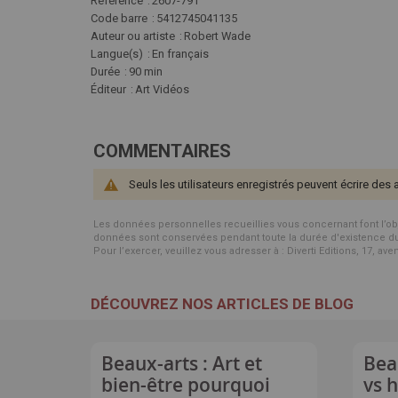
d'infos
Référence
2607-791
Code barre
5412745041135
Auteur ou artiste
Robert Wade
Langue(s)
En français
Durée
90 min
Éditeur
Art Vidéos
COMMENTAIRES
Seuls les utilisateurs enregistrés peuvent écrire des 
Les données personnelles recueillies vous concernant font l’objet 
données sont conservées pendant toute la durée d'existence du p
Pour l’exercer, veuillez vous adresser à : Diverti Editions, 17, av
DÉCOUVREZ NOS ARTICLES DE BLOG
Beaux-arts : Art et
Bea
bien-être pourquoi
vs 