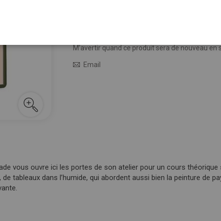
14,50 €
29,90 €
Épuisé
M’avertir quand le prix baisse
M’avertir quand ce produit sera de nouveau en 
Email
de vous ouvre ici les portes de son atelier pour un cours théorique s
eur, de tableaux dans l’humide, qui abordent aussi bien la peinture d
vante.