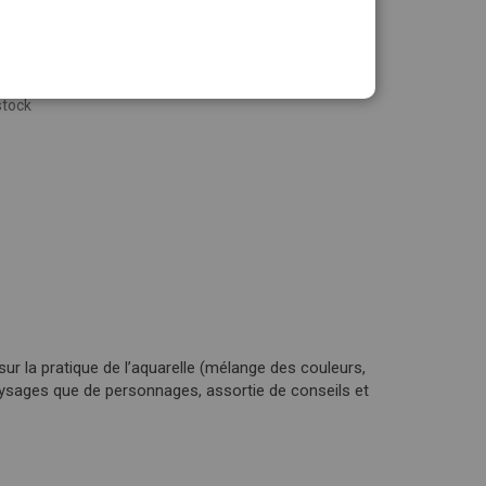
stock
ur la pratique de l’aquarelle (mélange des couleurs,
e paysages que de personnages, assortie de conseils et