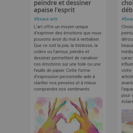
peindre et dessiner
cho
apaise l'esprit
déb
#
Beaux-arts
#
Beau
L'art offre un moyen unique
Choisi
d'exprimer des émotions que nous
peintu
pouvons avoir du mal à verbaliser.
dérou
Que ce soit la joie, la tristesse, la
beaux
colère ou l'amour, peindre et
médi
dessiner permettent de canaliser
carac
ces émotions sur une toile ou une
influe
feuille de papier. Cette forme
votre
d'expression personnelle aide à
articl
clarifier nos pensées et à mieux
avant
comprendre nos sentiments.
l'aqua
pour v
éclair