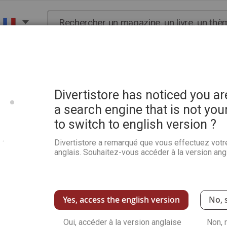
Chercher
X
HISTOIRE
SCIENCES
POP CULTURE ET BIEN-
vantes – DVD
Divertistore has noticed you a
a search engine that is not you
to switch to english version ?
Peindre des aquarelles or
Divertistore a remarqué que vous effectuez votr
Soyez le premier à commenter ce produit
anglais. Souhaitez-vous accéder à la version angl
Aquarelliste reconnu dans le monde entier, Ro
pour un cours théorique sur la pratique de l’a
Voir plus de détails
Yes, access the english version
No, 
Oui, accéder à la version anglaise
Non, 
-52%