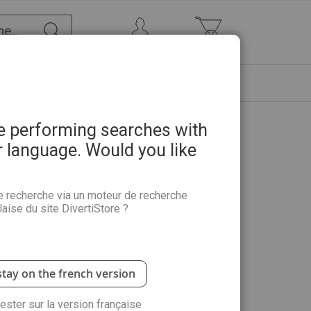
Chercher
Mon Compte
Mon panier
ETRE
PROMOTIONS
ABONNEMENTS
re performing searches with
r language. Would you like
iginales et captivantes – DVD
e recherche via un moteur de recherche
aise du site DivertiStore ?
bert Wade vous ouvre ici les portes de son atelier
quarelle (mélange des couleurs, valeurs tonales)…
stay on the french version
rester sur la version française