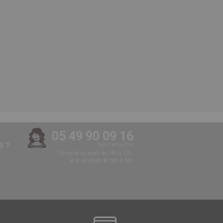
05 49 90 09 16
 ?
Appel non surtaxé
Du lundi au jeudi de 14h à 17h,
et le vendredi de 14h à 16h