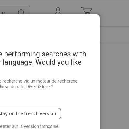
Chercher
Mon Compte
Mon panier
ETRE
PROMOTIONS
ABONNEMENTS
re performing searches with
r language. Would you like
e recherche via un moteur de recherche
aise du site DivertiStore ?
'encaustique, une technique vieille de plus de deux
a cire d'abeille mélangée à des pigments.
stay on the french version
Quantité :
rester sur la version française