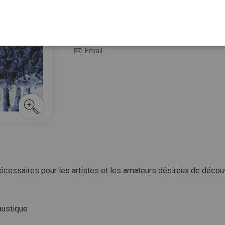
19,90 €
En stock
25,00 €
M’avertir quand le prix baisse
Email
nécessaires pour les artistes et les amateurs désireux de décou
caustique