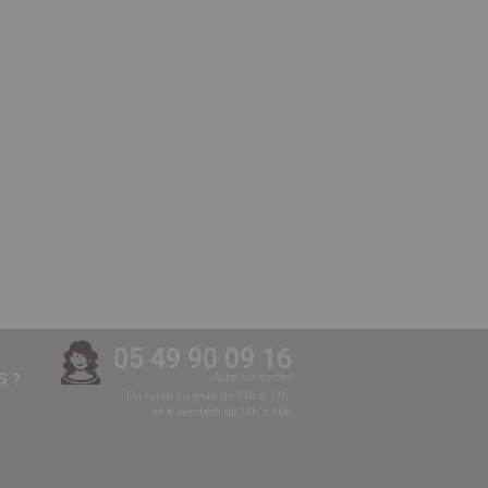
05 49 90 09 16
 ?
Appel non surtaxé
Du lundi au jeudi de 14h à 17h,
et le vendredi de 14h à 16h