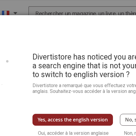
Chercher
X
HISTOIRE
SCIENCES
POP CULTURE ET BIEN-
Divertistore has noticed you a
a search engine that is not you
to switch to english version ?
Peindre à l'encaustique
Divertistore a remarqué que vous effectuez votr
Soyez le premier à commenter ce produit
anglais. Souhaitez-vous accéder à la version angl
Manuel pratique pour s'initier à la peinture à l
mille ans dans laquelle le liant principal est l
Voir plus de détails
Yes, access the english version
No, 
Oui, accéder à la version anglaise
Non, 
-20%