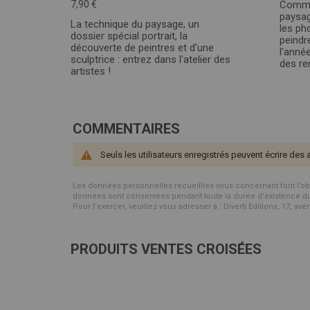
7,90 €
Commen
paysag
La technique du paysage, un
les pho
dossier spécial portrait, la
peindr
découverte de peintres et d'une
l'anné
sculptrice : entrez dans l'atelier des
des ren
artistes !
COMMENTAIRES
Seuls les utilisateurs enregistrés peuvent écrire des 
Les données personnelles recueillies vous concernant font l’objet 
données sont conservées pendant toute la durée d'existence du p
Pour l’exercer, veuillez vous adresser à : Diverti Editions, 17, av
PRODUITS VENTES CROISÉES