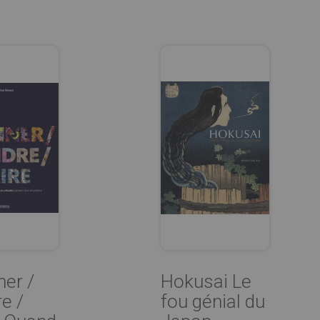
ner /
Hokusai Le
e /
fou génial du