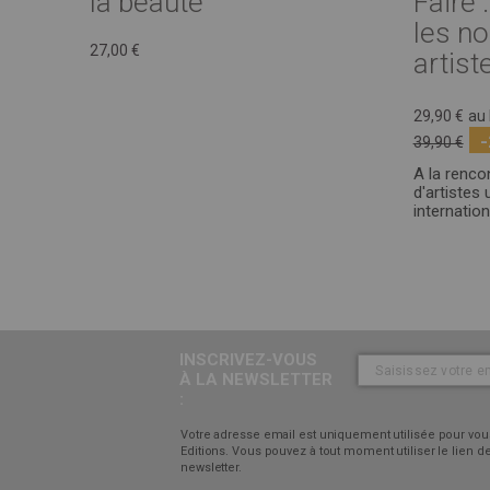
la beauté
Faire 
les n
27,00 €
artiste
29,90 €
au 
39,90 €
A la renco
d'artistes 
internatio
INSCRIVEZ-VOUS
À LA NEWSLETTER
:
Votre adresse email est uniquement utilisée pour vous
Editions. Vous pouvez à tout moment utiliser le lien
newsletter.