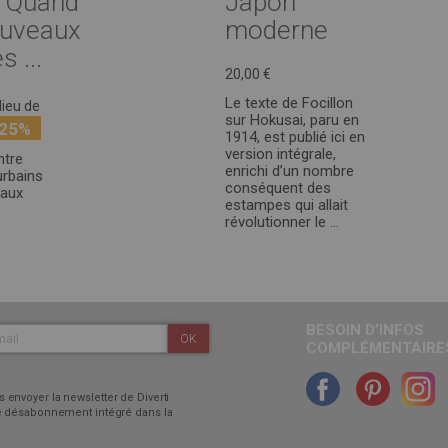
: Quand
Japon
ouveaux
moderne
s ...
20,00 €
Le texte de Focillon
lieu de
sur Hokusai, paru en
-25%
1914, est publié ici en
version intégrale,
ntre
enrichi d’un nombre
urbains
conséquent des
naux
estampes qui allait
révolutionner le ...
BESOIN D’INFOS
OK
COMPLÉMENTAIRES
 envoyer la newsletter de Diverti
 de désabonnement intégré dans la