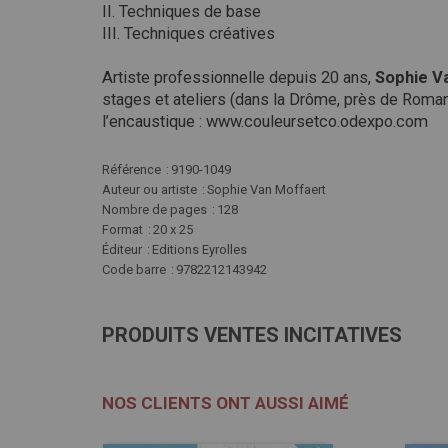
II. Techniques de base
III. Techniques créatives
Artiste professionnelle depuis 20 ans,
Sophie
V
stages et ateliers (dans la Drôme, près de Roman
l’encaustique : www.couleursetco.odexpo.com
Plus
Référence
9190-1049
d'infos
Auteur ou artiste
Sophie Van Moffaert
Nombre de pages
128
Format
20 x 25
Éditeur
Editions Eyrolles
Code barre
9782212143942
PRODUITS VENTES INCITATIVES
NOS CLIENTS ONT AUSSI AIMÉ