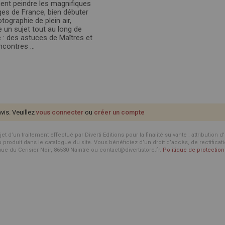
t peindre les magnifiques
es de France, bien débuter
tographie de plein air,
e un sujet tout au long de
e : des astuces de Maîtres et
contres ...
avis. Veuillez
vous connecter
ou
créer un compte
d’un traitement effectué par Diverti Editions pour la finalité suivante : attribution 
roduit dans le catalogue du site. Vous bénéficiez d’un droit d’accès, de rectificat
enue du Cerisier Noir, 86530 Naintré ou contact@divertistore.fr.
Politique de protecti