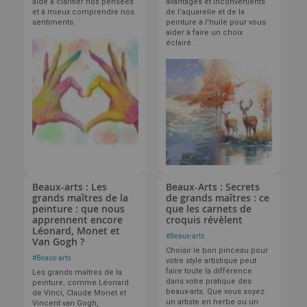
aide à clarifier nos pensées
avantages et inconvénients
et à mieux comprendre nos
de l'aquarelle et de la
sentiments.
peinture à l'huile pour vous
aider à faire un choix
éclairé.
Beaux-arts : Les
Beaux-Arts : Secrets
grands maîtres de la
de grands maîtres : ce
peinture : que nous
que les carnets de
apprennent encore
croquis révèlent
Léonard, Monet et
#
Beaux-arts
Van Gogh ?
Choisir le bon pinceau pour
#
Beaux-arts
votre style artistique peut
faire toute la différence
Les grands maîtres de la
dans votre pratique des
peinture, comme Léonard
beaux-arts. Que vous soyez
de Vinci, Claude Monet et
un artiste en herbe ou un
Vincent van Gogh,