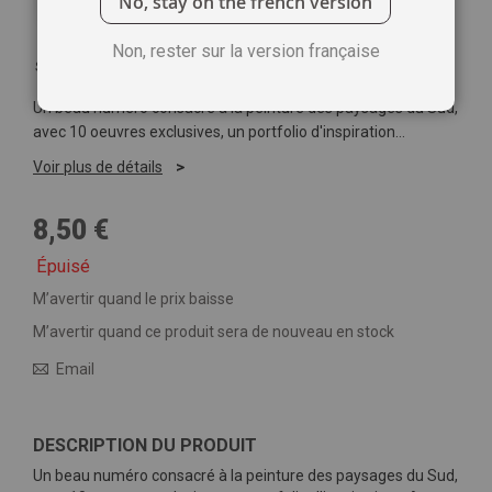
No, stay on the french version
Non, rester sur la version française
Soyez le premier à commenter ce produit
Un beau numéro consacré à la peinture des paysages du Sud,
avec 10 oeuvres exclusives, un portfolio d'inspiration…
Voir plus de détails
8,50 €
Épuisé
M’avertir quand le prix baisse
M’avertir quand ce produit sera de nouveau en stock
Email
DESCRIPTION DU PRODUIT
Un beau numéro consacré à la peinture des paysages du Sud,