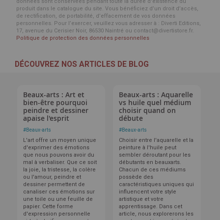
données sont conservées pendant toute la durée d'existence du
produit dans le catalogue du site. Vous bénéficiez d’un droit d’accès,
de rectification, de portabilité, d’effacement de vos données
personnelles. Pour l’exercer, veuillez vous adresser à : Diverti Editions,
17, avenue du Cerisier Noir, 86530 Naintré ou contact@divertistore.fr.
Politique de protection des données personnelles
DÉCOUVREZ NOS ARTICLES DE BLOG
Beaux-arts : Art et
Beaux-arts : Aquarelle
bien-être pourquoi
vs huile quel médium
peindre et dessiner
choisir quand on
apaise l'esprit
débute
#
Beaux-arts
#
Beaux-arts
L'art offre un moyen unique
Choisir entre l'aquarelle et la
d'exprimer des émotions
peinture à l'huile peut
que nous pouvons avoir du
sembler déroutant pour les
mal à verbaliser. Que ce soit
débutants en beauxarts.
la joie, la tristesse, la colère
Chacun de ces médiums
ou l'amour, peindre et
possède des
dessiner permettent de
caractéristiques uniques qui
canaliser ces émotions sur
influencent votre style
une toile ou une feuille de
artistique et votre
papier. Cette forme
apprentissage. Dans cet
d'expression personnelle
article, nous explorerons les