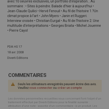
avec 10 oeuvres exclusives, un portfolio d'inspiration… Au
sommaire : • Sites à peindre. Balade d’hier à aujourd’hui •
Jean-Claude Quilici • Hervé Fenouil • Au fil de l’histoire 1.?Un
climat propice à l’art • John Myers • Janin et Ruggeri.
Interview croisée • Christian Eurgal • Au fil de l’histoire 2. Une
multitude d’interprétations • Georges Briata • Michel Jouenne
• Pierre Cayol
Plus
d'infos
PDA HS 17
18 avr. 2008
Diverti Editions
COMMENTAIRES
Seuls les utilisateurs enregistrés peuvent écrire des avis.
Veuillez
vous connecter
ou
créer un compte
Les données personnelles recueillies vous concernant font l’objet d’un
traitement effectué par Diverti Editions pour la finalité suivante :
attribution d'une note - assortie d'un commentaire - à un produit. Les