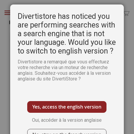
Aller
au
Chercher
Divertistore has noticed you
contenu
PDA Hors-série n°17 Lumière et couleurs du Sud
are performing searches with
a search engine that is not
Passer
Pass
à
au
your language. Would you like
la
débu
to switch to english version ?
fin
de
de
la
Divertistore a remarqué que vous effectuez
la
Gale
votre recherche via un moteur de recherche
galerie
d’im
anglais. Souhaitez-vous accéder à la version
d’images
anglaise du site DivertiStore ?
Yes, access the english version
Oui, accéder à la version anglaise