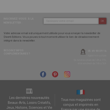
INSCRIVEZ-VOUS
À LA
OK
NEWSLETTER :
Votre adresse email est uniquement utilisée pour vous envoyer la newsletter de
Diverti Editions. Vous pouvez à tout moment utiliser le lien de désabonnement
intégré dans la newsletter.
BESOIN D’INFOS
05 49 90 09 16
COMPLÉMENTAIRES ?
Appel non surtaxé
Du lundi au jeudi de 14h à 17h,
et le vendredi de 14h à 16h
Les dernières nouveautés
Tous nos magazines sont
Beaux-Arts, Loisirs Créatifs,
conçus et imprimés en
Jeux, Histoire, Sciences et Vie
France par une équipe de