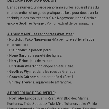
DESCRIPTION DU PRODUIT
Dans ce numéro, un large panorama sur les aquarellistes du
monde entier, et un guide pratique de luxe pour découvrir la
technique des maîtres tels Yuko Nagayame, Nono Garcia ou
encore Geoffrey Wynne…
Voir un extrait de ce magazine
AU SOMMAIRE, les rencontres d'artistes
:
• Portfolio :
Yuko Nagayama
«Ma peinture est le reflet de
mes racines ».
•
Plaindoux
: le paradis perdu.
•
Nono Garcia
: la pureté des lignes.
•
Harry Price
: jeux de miroirs.
•
Christian Wharton
: plongée en eau claire.
•
Geoffrey Wynne
: dans les rues de Grenade.
•
Gonzalo Cárcamo
: instantanés du Brésil.
•
Shirley Trevena
, aquarelliste affranchie.
3 PORTFOLIOS DÉCOUVERTE
:
•
Portfolio Europe
: Denis Ryan, Ann Blockley, Marina
Kontorina, Théo Sauer, Liz Yule, Mika Totonen, Jake Winkle,