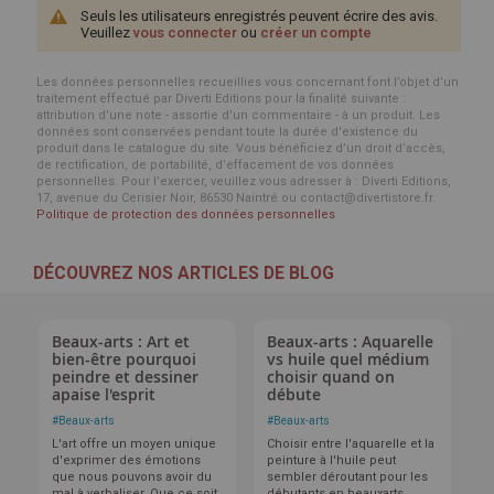
Seuls les utilisateurs enregistrés peuvent écrire des avis.
Veuillez
vous connecter
ou
créer un compte
Les données personnelles recueillies vous concernant font l’objet d’un
traitement effectué par Diverti Editions pour la finalité suivante :
attribution d'une note - assortie d'un commentaire - à un produit. Les
données sont conservées pendant toute la durée d'existence du
produit dans le catalogue du site. Vous bénéficiez d’un droit d’accès,
de rectification, de portabilité, d’effacement de vos données
personnelles. Pour l’exercer, veuillez vous adresser à : Diverti Editions,
17, avenue du Cerisier Noir, 86530 Naintré ou contact@divertistore.fr.
Politique de protection des données personnelles
DÉCOUVREZ NOS ARTICLES DE BLOG
Beaux-arts : Art et
Beaux-arts : Aquarelle
bien-être pourquoi
vs huile quel médium
peindre et dessiner
choisir quand on
apaise l'esprit
débute
#
Beaux-arts
#
Beaux-arts
L'art offre un moyen unique
Choisir entre l'aquarelle et la
d'exprimer des émotions
peinture à l'huile peut
que nous pouvons avoir du
sembler déroutant pour les
mal à verbaliser. Que ce soit
débutants en beauxarts.