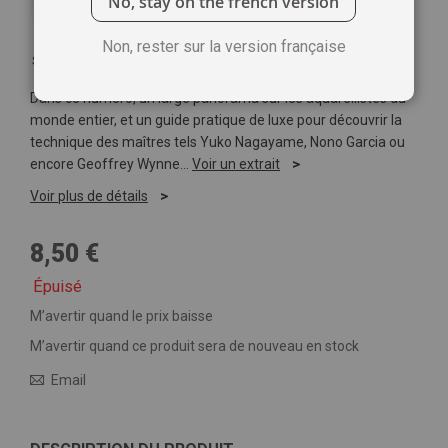
No, stay on the french version
Non, rester sur la version française
Soyez le premier à commenter ce produit
Dans ce numéro, un large panorama sur les aquarellistes du
monde entier, et un guide pratique de luxe pour découvrir la
technique des maîtres tels Yuko Nagayame, Nono Garcia ou
encore Geoffrey Wynne…
Voir un extrait
Voir plus de détails
8,50 €
Épuisé
M’avertir quand le prix baisse
M’avertir quand ce produit sera de nouveau en stock
Email