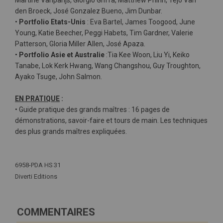
Martine Vanparijs, Giorgio Griffa, Matthew Phinn, Tejo Van
den Broeck, José Gonzalez Bueno, Jim Dunbar.
•
Portfolio Etats-Unis
: Eva Bartel, James Toogood, June
Young, Katie Beecher, Peggi Habets, Tim Gardner, Valerie
Patterson, Gloria Miller Allen, José Apaza.
•
Portfolio Asie et Australie
:Tia Kee Woon, Liu Yi, Keiko
Tanabe, Lok Kerk Hwang, Wang Changshou, Guy Troughton,
Ayako Tsuge, John Salmon.
EN PRATIQUE
:
• Guide pratique des grands maîtres : 16 pages de
démonstrations, savoir-faire et tours de main. Les techniques
des plus grands maîtres expliquées.
Plus
d'infos
6958-PDA HS 31
Diverti Editions
COMMENTAIRES