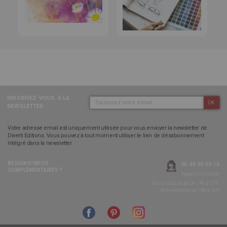
INSCRIVEZ-VOUS
À LA
OK
NEWSLETTER :
Votre adresse email est uniquement utilisée pour vous envoyer la newsletter de
Diverti Editions. Vous pouvez à tout moment utiliser le lien de désabonnement
intégré dans la newsletter.
BESOIN D’INFOS
05 49 90 09 16
COMPLÉMENTAIRES ?
Appel non surtaxé
Du lundi au jeudi de 14h à 17h,
et le vendredi de 14h à 16h