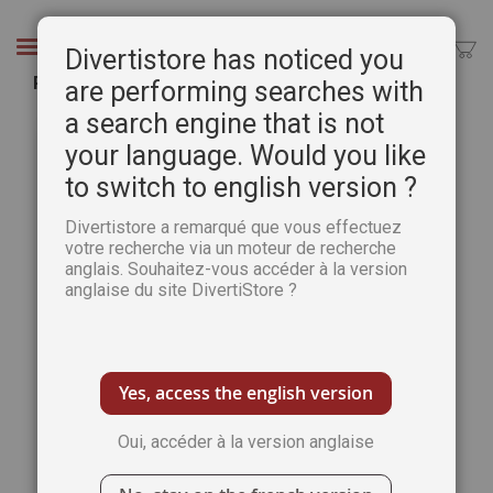
Aller
au
Chercher
Divertistore has noticed you
contenu
PDA Hors Série Tour du monde de l'aquarelle
are performing searches with
a search engine that is not
Passer
Pass
à
au
your language. Would you like
la
débu
to switch to english version ?
fin
de
de
la
Divertistore a remarqué que vous effectuez
la
Gale
votre recherche via un moteur de recherche
galerie
d’im
anglais. Souhaitez-vous accéder à la version
d’images
anglaise du site DivertiStore ?
Yes, access the english version
Oui, accéder à la version anglaise