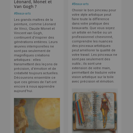
Léonard, Monet et
#
Beaux-arts
Van Gogh ?
Choisir le bon pinceau pour
#
Beaux-arts
votre style artistique peut
faire toute la différence
Les grands maîtres de la
dans votre pratique des
peinture, comme Léonard
beaux-arts. Que vous soyez
de Vinci, Claude Monet et
un artiste en herbe ou un
Vincent van Gogh,
professionnel chevronné,
continuent d’inspirer des
comprendre les nuances
générations entières. Leurs
des pinceaux artistiques
œuvres intemporelles ne
peut améliorer la qualité de
sont pas seulement de
votre travail. Les pinceaux ne
magnifiques créations
sont pas seulement des
artistiques : elles
outils ; ils sont une
transmettent des leçons de
extension de votre main,
précision, d’émotion et de
permettant de traduire votre
créativité toujours actuelles.
vision artistique sur la toile
Découvrons ensemble ce
avec précision et émotion.
que ces génies de l’art ont
encore à nous apprendre
aujourd’hui.