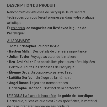
DESCRIPTION DU PRODUIT
Rencontrez les virtuoses de l'acrylique, leurs secrets
techniques qui vous feront progresser dans votre pratique
artistique.
Et
en bonus
,
ce magazine est livré avec le guide de
l'acrylique !
AU SOMMAIRE
:
•
Tom Christopher
. Peindre la ville
•
Bastien Millan
. Des détails de première importance
•
Julian Taylor
. Voyage au cœur de la matière
•
Ben-Ami Koller
. Des possibilités plastiques démultipliées
• Portfolio. Toutes les richesses de l’acrylique
•
Étienne Gros
. Un corps-à-corps avec l’eau
•
Laëtitia Derfeuil
. Un éloge de la mémoire
•
Angel Busca
. Le jeu des transparences
•
Christophe Drochon
. L’instinct de la perfection
LE BONUS livré avec le hors série
:
le guide de l'Acrylique
L’acrylique, qu’est-ce que c’est ? : les spécificités, le matériel
de base, préparer soi-même ses couleurs…