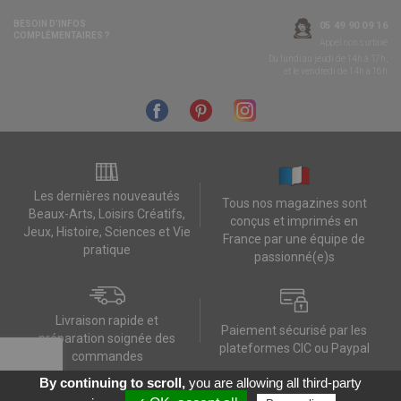
BESOIN D’INFOS
05 49 90 09 16
COMPLÉMENTAIRES ?
Appel non surtaxé
Du lundi au jeudi de 14h à 17h,
et le vendredi de 14h à 16h
Les dernières nouveautés
Tous nos magazines sont
Beaux-Arts, Loisirs Créatifs,
conçus et imprimés en
Jeux, Histoire, Sciences et Vie
France par une équipe de
pratique
passionné(e)s
Livraison rapide et
Paiement sécurisé par les
préparation soignée des
plateformes CIC ou Paypal
commandes
By continuing to scroll,
you are allowing all third-party
Contactez-nous
Mes données RGPD
FAQ
CGV
Contact
Données personnelles