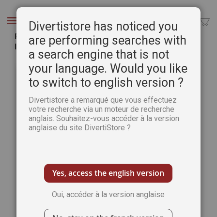
Aller
au
Chercher
Divertistore has noticed you
contenu
PDA Hors-série n°15 Acrylique + le GUIDE de
are performing searches with
l'acrylique
a search engine that is not
Passer
Pass
your language. Would you like
à
au
to switch to english version ?
la
débu
fin
de
Divertistore a remarqué que vous effectuez
de
la
votre recherche via un moteur de recherche
la
Gale
anglais. Souhaitez-vous accéder à la version
galerie
d’im
anglaise du site DivertiStore ?
d’images
Yes, access the english version
Oui, accéder à la version anglaise