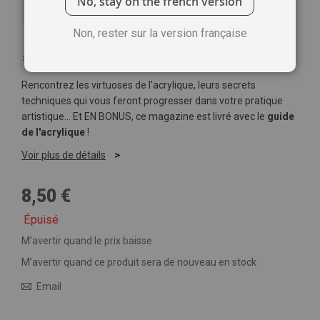
No, stay on the french version
Non, rester sur la version française
Soyez le premier à commenter ce produit
Rencontrez les virtuoses de l'acrylique, leurs secrets
techniques qui vous feront progresser dans votre pratique
artistique… Et EN BONUS, ce magazine est livré avec le
guide
de l'acrylique
!
Voir plus de détails
8,50 €
Épuisé
M’avertir quand le prix baisse
M’avertir quand ce produit sera de nouveau en stock
Email