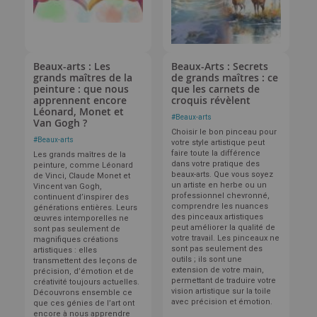
Beaux-arts : Les
Beaux-Arts : Secrets
grands maîtres de la
de grands maîtres : ce
peinture : que nous
que les carnets de
apprennent encore
croquis révèlent
Léonard, Monet et
#
Beaux-arts
Van Gogh ?
Choisir le bon pinceau pour
#
Beaux-arts
votre style artistique peut
faire toute la différence
Les grands maîtres de la
dans votre pratique des
peinture, comme Léonard
beaux-arts. Que vous soyez
de Vinci, Claude Monet et
un artiste en herbe ou un
Vincent van Gogh,
professionnel chevronné,
continuent d’inspirer des
comprendre les nuances
générations entières. Leurs
des pinceaux artistiques
œuvres intemporelles ne
peut améliorer la qualité de
sont pas seulement de
votre travail. Les pinceaux ne
magnifiques créations
sont pas seulement des
artistiques : elles
outils ; ils sont une
transmettent des leçons de
extension de votre main,
précision, d’émotion et de
permettant de traduire votre
créativité toujours actuelles.
vision artistique sur la toile
Découvrons ensemble ce
avec précision et émotion.
que ces génies de l’art ont
encore à nous apprendre