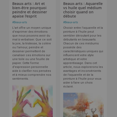
Beaux-arts : Art et
Beaux-arts : Aquarelle
bien-être pourquoi
vs huile quel médium
peindre et dessiner
choisir quand on
apaise l'esprit
débute
#
Beaux-arts
#
Beaux-arts
L'art offre un moyen unique
Choisir entre l'aquarelle et la
d'exprimer des émotions
peinture à l'huile peut
que nous pouvons avoir du
sembler déroutant pour les
mal à verbaliser. Que ce soit
débutants en beauxarts.
la joie, la tristesse, la colère
Chacun de ces médiums
ou l'amour, peindre et
possède des
dessiner permettent de
caractéristiques uniques qui
canaliser ces émotions sur
influencent votre style
une toile ou une feuille de
artistique et votre
papier. Cette forme
apprentissage. Dans cet
d'expression personnelle
article, nous explorerons les
aide à clarifier nos pensées
avantages et inconvénients
et à mieux comprendre nos
de l'aquarelle et de la
sentiments.
peinture à l'huile pour vous
aider à faire un choix
éclairé.