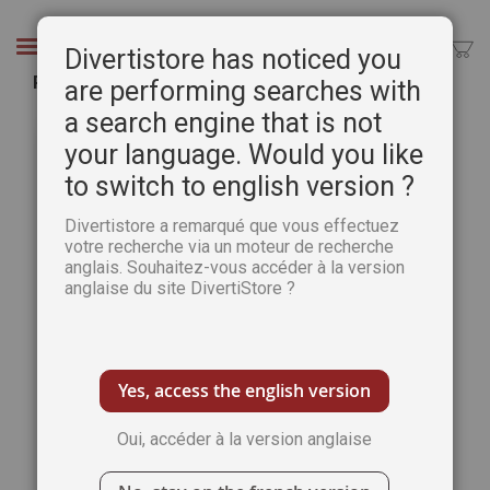
Aller
au
Chercher
Divertistore has noticed you
contenu
Paysages Zen - Coloriages anti-stress
are performing searches with
a search engine that is not
Passer
Pass
à
au
your language. Would you like
la
débu
to switch to english version ?
fin
de
de
la
Divertistore a remarqué que vous effectuez
la
Gale
votre recherche via un moteur de recherche
galerie
d’im
anglais. Souhaitez-vous accéder à la version
d’images
anglaise du site DivertiStore ?
Yes, access the english version
Oui, accéder à la version anglaise