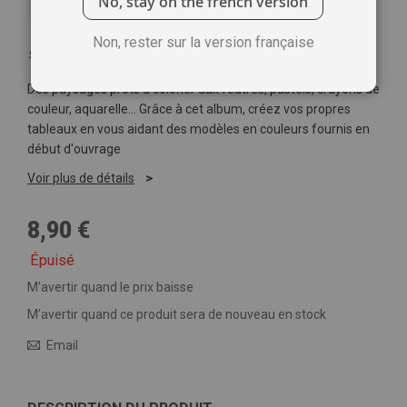
No, stay on the french version
Non, rester sur la version française
Soyez le premier à commenter ce produit
Des paysages prêts à colorier aux feutres, pastels, crayons de
couleur, aquarelle… Grâce à cet album, créez vos propres
tableaux en vous aidant des modèles en couleurs fournis en
début d'ouvrage
Voir plus de détails
8,90 €
Épuisé
M’avertir quand le prix baisse
M’avertir quand ce produit sera de nouveau en stock
Email