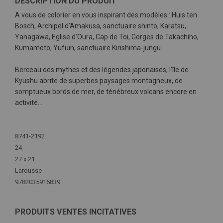
DESCRIPTION DU PRODUIT
A vous de colorier en vous inspirant des modèles : Huis ten
Bosch, Archipel d'Amakusa, sanctuaire shinto, Karatsu,
Yanagawa, Eglise d'Oura, Cap de Toi, Gorges de Takachiho,
Kumamoto, Yufuin, sanctuaire Kirishima-jungu.
Berceau des mythes et des légendes japonaises, l’île de
Kyushu abrite de superbes paysages montagneux, de
somptueux bords de mer, de ténébreux volcans encore en
activité…
Plus
d'infos
8741-2192
24
27 x 21
Larousse
9782035916839
PRODUITS VENTES INCITATIVES