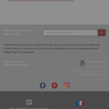
Politique de protection des données personnelles
INSCRIVEZ-VOUS
À LA
OK
NEWSLETTER :
Votre adresse email est uniquement utilisée pour vous envoyer la newsletter de
Diverti Editions. Vous pouvez à tout moment utiliser le lien de désabonnement
intégré dans la newsletter.
BESOIN D’INFOS
05 49 90 09 16
COMPLÉMENTAIRES ?
Appel non surtaxé
Du lundi au jeudi de 14h à 17h,
et le vendredi de 14h à 16h
Les dernières nouveautés