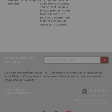
expliquées en 5 étapes
Le tricot une passion
maximum.
addictive, vous croyez
? Si ce n'est pas déjà
le cas, avec ce livre de
Claire Chicoine, on
peut vous assurer que
le tricot sera une de
vos raisons de vivre...
INSCRIVEZ-VOUS
À LA
OK
NEWSLETTER :
Votre adresse email est uniquement utilisée pour vous envoyer la newsletter de
Diverti Editions. Vous pouvez à tout moment utiliser le lien de désabonnement
intégré dans la newsletter.
BESOIN D’INFOS
05 49 90 09 16
COMPLÉMENTAIRES ?
Appel non surtaxé
Du lundi au jeudi de 14h à 17h,
et le vendredi de 14h à 16h