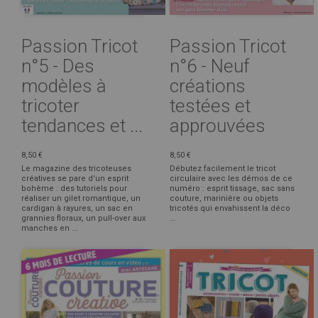
Passion Tricot
Passion Tricot
n°5 - Des
n°6 - Neuf
modèles à
créations
tricoter
testées et
tendances et ...
approuvées
8,50 €
8,50 €
Le magazine des tricoteuses
Débutez facilement le tricot
créatives se pare d'un esprit
circulaire avec les démos de ce
bohème : des tutoriels pour
numéro : esprit tissage, sac sans
réaliser un gilet romantique, un
couture, marinière ou objets
cardigan à rayures, un sac en
tricotés qui envahissent la déco
grannies floraux, un pull-over aux
...
manches en ...