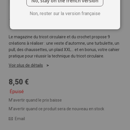
No, stay on the french version
Non, rester sur la version française
1
Commentaire
Ajoutez votre commentaire
Le magazine du tricot circulaire et du crochet propose 9
créations à réaliser : une veste d'automne, une turbulette, un
pull, des chaussettes, un plaid XXL… et en bonus, votre cahier
pratique pour réussir la technique du tricot circulaire.
Voir plus de détails
8,50 €
Épuisé
M’avertir quand le prix baisse
M’avertir quand ce produit sera de nouveau en stock
Email