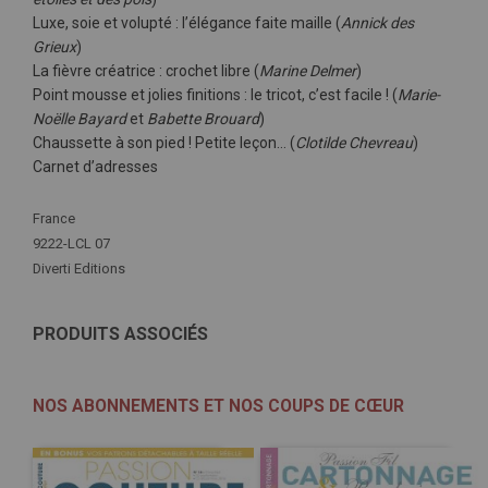
Luxe, soie et volupté : l’élégance faite maille (
Annick des
Grieux
)
La fièvre créatrice : crochet libre (
Marine Delmer
)
Point mousse et jolies finitions : le tricot, c’est facile ! (
Marie-
Noëlle Bayard
et
Babette Brouard
)
Chaussette à son pied ! Petite leçon… (
Clotilde Chevreau
)
Carnet d’adresses
Plus
France
d'infos
9222-LCL 07
Diverti Editions
PRODUITS ASSOCIÉS
NOS ABONNEMENTS ET NOS COUPS DE CŒUR