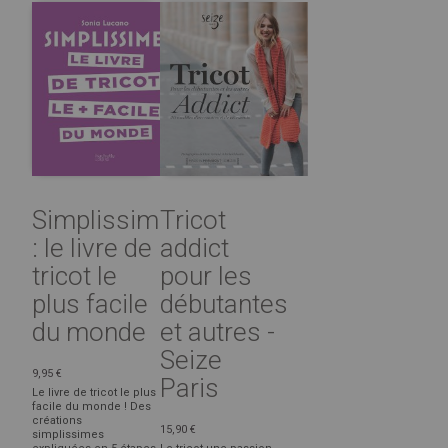
Simplissime
Tricot
: le livre de
addict
tricot le
pour les
plus facile
débutantes
du monde
et autres -
Seize
9,95 €
Paris
Le livre de tricot le plus
facile du monde ! Des
créations
15,90 €
simplissimes