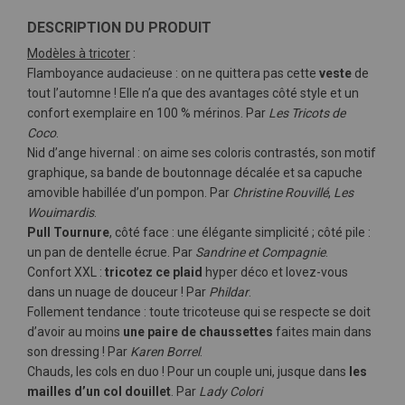
DESCRIPTION DU PRODUIT
Modèles à tricoter
:
Flamboyance audacieuse : on ne quittera pas cette
veste
de
tout l’automne ! Elle n’a que des avantages côté style et un
confort exemplaire en 100 % mérinos. Par
Les Tricots de
Coco
.
Nid d’ange hivernal : on aime ses coloris contrastés, son motif
graphique, sa bande de boutonnage décalée et sa capuche
amovible habillée d’un pompon. Par
Christine Rouvillé
,
Les
Wouimardis
.
Pull Tournure
, côté face : une élégante simplicité ; côté pile :
un pan de dentelle écrue. Par
Sandrine et Compagnie
.
Confort XXL :
tricotez ce plaid
hyper déco et lovez-vous
dans un nuage de douceur ! Par
Phildar
.
Follement tendance : toute tricoteuse qui se respecte se doit
d’avoir au moins
une paire de chaussettes
faites main dans
son dressing ! Par
Karen Borrel
.
Chauds, les cols en duo ! Pour un couple uni, jusque dans
les
mailles d’un col douillet
. Par
Lady Colori