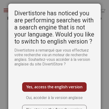
Aller
au
Chercher
Divertistore has noticed you
contenu
Passion Tricot n°7 - 9 créations tendance Vintage
are performing searches with
a search engine that is not
Passer
Pass
à
au
your language. Would you like
la
débu
to switch to english version ?
fin
de
de
la
Divertistore a remarqué que vous effectuez
la
Gale
votre recherche via un moteur de recherche
galerie
d’im
anglais. Souhaitez-vous accéder à la version
d’images
anglaise du site DivertiStore ?
Yes, access the english version
Oui, accéder à la version anglaise