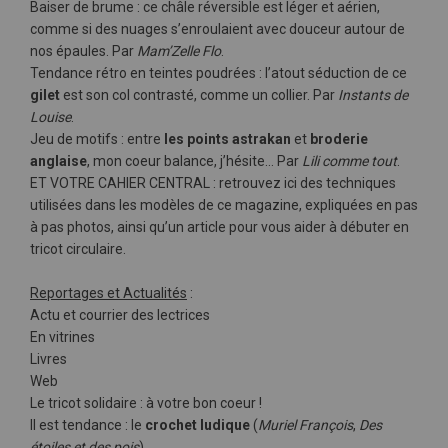
Baiser de brume : ce châle réversible est léger et aérien,
comme si des nuages s’enroulaient avec douceur autour de
nos épaules. Par
Mam’Zelle Flo
.
Tendance rétro en teintes poudrées : l’atout séduction de ce
gilet
est son col contrasté, comme un collier. Par
Instants de
Louise
.
Jeu de motifs : entre
les points astrakan
et
broderie
anglaise
, mon coeur balance, j’hésite… Par
Lili comme tout
.
ET VOTRE CAHIER CENTRAL : retrouvez ici des techniques
utilisées dans les modèles de ce magazine, expliquées en pas
à pas photos, ainsi qu’un article pour vous aider à débuter en
tricot circulaire.
Reportages et Actualités
:
Actu et courrier des lectrices
En vitrines
Livres
Web
Le tricot solidaire : à votre bon coeur !
Il est tendance : le
crochet ludique
(
Muriel François
,
Des
étoiles et des pois
)