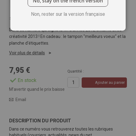
No, stay on the french version
Non, rester sur la version française
Soyez le premier à commenter ce produit
Dans ce numéro qui signe la fin d'année 2012 entamé avec
créativité 2013 ! En cadeau : le tampon "meilleurs voeux" et la
planche d'étiquettes.
Voir plus de détails
7,95 €
Quantité :
En stock
Ajouter au panier
M’avertir quand le prix baisse
Email
DESCRIPTION DU PRODUIT
Dans ce numéro vous retrouverez toutes les rubriques
habituels (courriers, actualités, news du net,