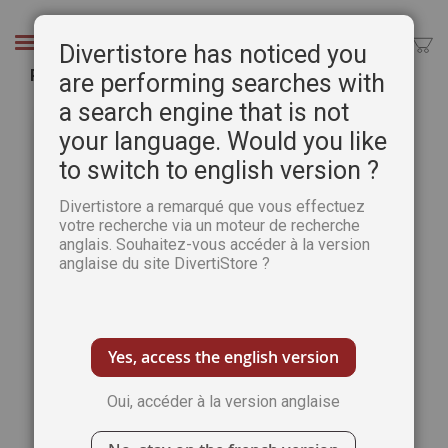
Aller
au
Chercher
Divertistore has noticed you
contenu
Passion Scrapbooking n°42
are performing searches with
a search engine that is not
Passer
Pass
à
au
your language. Would you like
la
débu
to switch to english version ?
fin
de
de
la
Divertistore a remarqué que vous effectuez
la
Gale
votre recherche via un moteur de recherche
galerie
d’im
anglais. Souhaitez-vous accéder à la version
d’images
anglaise du site DivertiStore ?
Yes, access the english version
Oui, accéder à la version anglaise