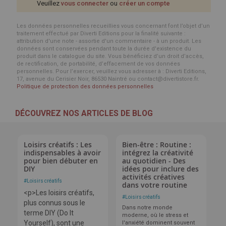
Veuillez
vous connecter
ou
créer un compte
Les données personnelles recueillies vous concernant font l’objet d’un
traitement effectué par Diverti Editions pour la finalité suivante :
attribution d'une note - assortie d'un commentaire - à un produit. Les
données sont conservées pendant toute la durée d'existence du
produit dans le catalogue du site. Vous bénéficiez d’un droit d’accès,
de rectification, de portabilité, d’effacement de vos données
personnelles. Pour l’exercer, veuillez vous adresser à : Diverti Editions,
17, avenue du Cerisier Noir, 86530 Naintré ou contact@divertistore.fr.
Politique de protection des données personnelles
DÉCOUVREZ NOS ARTICLES DE BLOG
Loisirs créatifs : Les
Bien-être : Routine :
indispensables à avoir
intégrez la créativité
pour bien débuter en
au quotidien - Des
DIY
idées pour inclure des
activités créatives
#
Loisirs créatifs
dans votre routine
<p>Les loisirs créatifs,
#
Loisirs créatifs
plus connus sous le
Dans notre monde
terme DIY (Do It
moderne, où le stress et
Yourself), sont une
l'anxiété dominent souvent