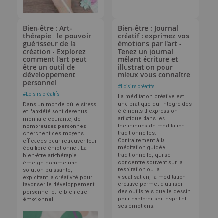
Bien-être : Art-
Bien-être : Journal
thérapie : le pouvoir
créatif : exprimez vos
guérisseur de la
émotions par l'art -
création - Explorez
Tenez un journal
comment l'art peut
mêlant écriture et
être un outil de
illustration pour
développement
mieux vous connaître
personnel
#
Loisirs créatifs
#
Loisirs créatifs
La méditation créative est
une pratique qui intègre des
Dans un monde où le stress
éléments d'expression
et l'anxiété sont devenus
artistique dans les
monnaie courante, de
techniques de méditation
nombreuses personnes
traditionnelles.
cherchent des moyens
Contrairement à la
efficaces pour retrouver leur
méditation guidée
équilibre émotionnel. La
traditionnelle, qui se
bien-être art-thérapie
concentre souvent sur la
émerge comme une
respiration ou la
solution puissante,
visualisation, la méditation
exploitant la créativité pour
créative permet d'utiliser
favoriser le développement
des outils tels que le dessin
personnel et le bien-être
pour explorer son esprit et
émotionnel
ses émotions.