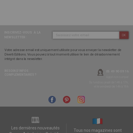
INSCRIVEZ-VOUS
À LA
OK
NEWSLETTER :
Votre adresse email est uniquement utilisée pour vous envoyer la newsletter de
Diverti Editions. Vous pouvez à tout moment utiliser le lien de désabonnement
intégré dans la newsletter.
BESOIN D’INFOS
05 49 90 09 16
COMPLÉMENTAIRES ?
Appel non surtaxé
Du lundi au jeudi de 14h à 17h,
et le vendredi de 14h à 16h
Les dernières nouveautés
Tous nos magazines sont