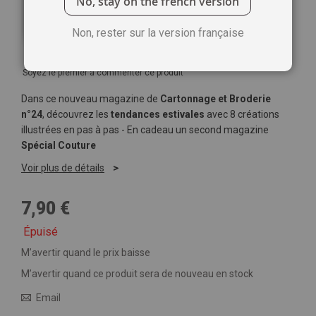
No, stay on the french version
Non, rester sur la version française
Soyez le premier à commenter ce produit
Dans ce nouveau magazine de
Cartonnage et Broderie
n°24
, découvrez les
tendances estivales
avec 8 créations
illustrées en pas à pas - En cadeau un second magazine
Spécial Couture
Voir plus de détails
7,90 €
Épuisé
M’avertir quand le prix baisse
M’avertir quand ce produit sera de nouveau en stock
Email