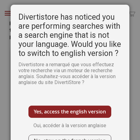
Aller
au
Chercher
Divertistore has noticed you
contenu
Passion Fil Cartonnage et Broderie n°24 - Les
are performing searches with
tendances estivales - 8 créations illustrées en
a search engine that is not
pas à pas
your language. Would you like
Passer
Pass
to switch to english version ?
à
au
la
débu
Divertistore a remarqué que vous effectuez
fin
de
votre recherche via un moteur de recherche
de
la
anglais. Souhaitez-vous accéder à la version
la
Gale
anglaise du site DivertiStore ?
galerie
d’im
d’images
Yes, access the english version
Oui, accéder à la version anglaise