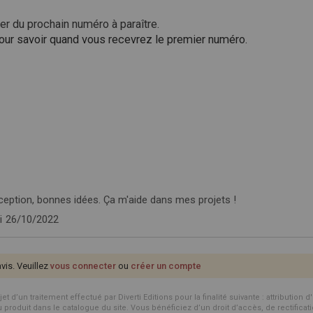
r du prochain numéro à paraître.
 pour savoir quand vous recevrez le premier numéro.
ception, bonnes idées. Ça m'aide dans mes projets !
i
26/10/2022
avis. Veuillez
vous connecter
ou
créer un compte
d’un traitement effectué par Diverti Editions pour la finalité suivante : attribution 
roduit dans le catalogue du site. Vous bénéficiez d’un droit d’accès, de rectificat