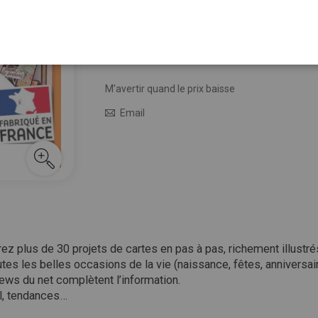
-8%
14,50 €
En stock
15,80 €
M’avertir quand le prix baisse
Email
ez plus de 30 projets de cartes en pas à pas, richement illustré
utes les belles occasions de la vie (naissance, fêtes, anniversair
ews du net complètent l’information.
l, tendances…