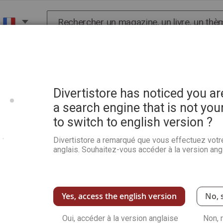
Chercher
POP CULTURE ET
ISTOIRE
SCIENCES
PROMO
BIEN-ETRE
Divertistore has noticed you a
couverte 2 numéros
a search engine that is not you
to switch to english version ?
Passion Cartes Créatives
Divertistore a remarqué que vous effectuez votr
numéros
anglais. Souhaitez-vous accéder à la version angl
80%
Notation:
1
Commentaire
Ajoutez votre com
Recevez chez vous les 2 prochains numéros
meilleur moyen pour le découvrir et l'adopter 
Yes, access the english version
No, 
LIVRAISON GRATUITE CHEZ VOUS
si vous
Voir plus de détails
Oui, accéder à la version anglaise
Non, 