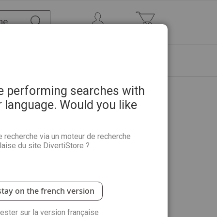
Chercher
Mon Compte
Mon panier
HOUPEURT
TIONS
ABONNEMENTS
MARIE-
CHARLOTTE
re performing searches with
r language. Would you like
 - Abonnement Découverte 2
e recherche via un moteur de recherche
aise du site DivertiStore ?
mentaire
 du magazine
Passion Cartes Créatives
: c'est le
!
stay on the french version
 habitez en France métropolitaine.
rester sur la version française