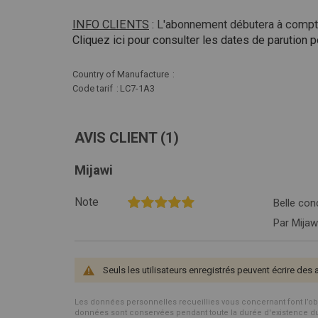
INFO CLIENTS
: L'abonnement débutera à compte
Cliquez ici pour consulter les dates de parution
Plus
Country of Manufacture
d'infos
Code tarif
LC7-1A3
AVIS CLIENT
(1)
Mijawi
80%
Note
Belle con
Par
Mijaw
Seuls les utilisateurs enregistrés peuvent écrire des 
Les données personnelles recueillies vous concernant font l’objet 
données sont conservées pendant toute la durée d'existence du p