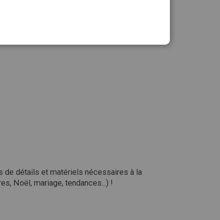
Quantité :
Ajouter au panier
s de détails et matériels nécessaires à la
es, Noël, mariage, tendances...) !