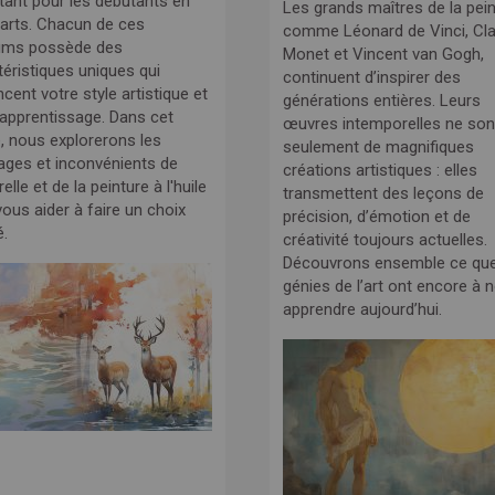
tant pour les débutants en
Les grands maîtres de la pein
arts. Chacun de ces
comme Léonard de Vinci, Cl
ums possède des
Monet et Vincent van Gogh,
téristiques uniques qui
continuent d’inspirer des
ncent votre style artistique et
générations entières. Leurs
 apprentissage. Dans cet
œuvres intemporelles ne son
e, nous explorerons les
seulement de magnifiques
ages et inconvénients de
créations artistiques : elles
relle et de la peinture à l'huile
transmettent des leçons de
ous aider à faire un choix
précision, d’émotion et de
é.
créativité toujours actuelles.
Découvrons ensemble ce qu
génies de l’art ont encore à 
apprendre aujourd’hui.