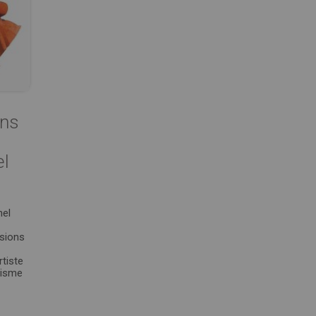
ans
l
hel
sions
rtiste
nisme