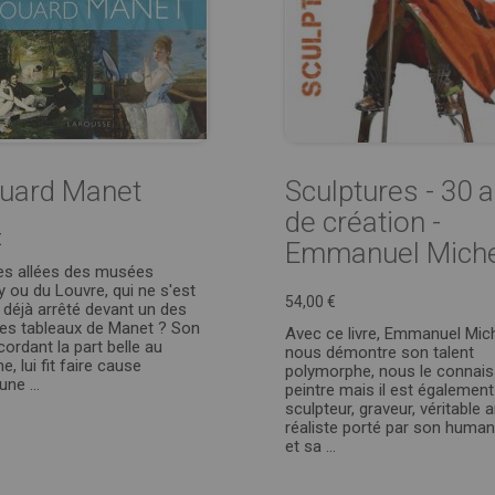
uard Manet
Sculptures - 30 
de création -
€
Emmanuel Miche
es allées des musées
y ou du Louvre, qui ne s'est
54,00 €
 déjà arrêté devant un des
es tableaux de Manet ? Son
Avec ce livre, Emmanuel Mic
cordant la part belle au
nous démontre son talent
e, lui fit faire cause
polymorphe, nous le connais
e ...
peintre mais il est également
sculpteur, graveur, véritable a
réaliste porté par son huma
et sa ...