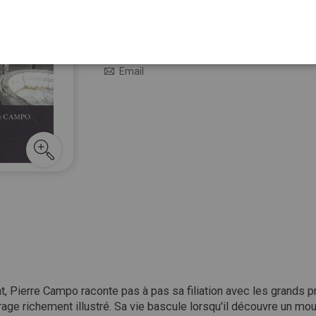
12,00 €
En stock
M’avertir quand le prix baisse
Email
t,
Pierre
Campo
raconte
pas
à
pas
sa
filiation
avec
les
grands
p
rage
richement
illustré.
Sa
vie
bascule
lorsqu'il
découvre
un
mou