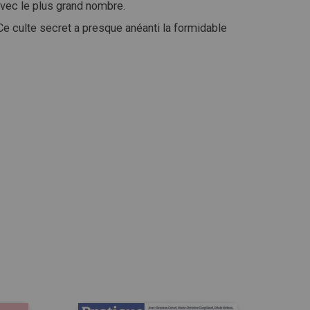
avec
le
plus
grand
nombre.
Ce
culte
secret
a
presque
anéanti
la
formidable