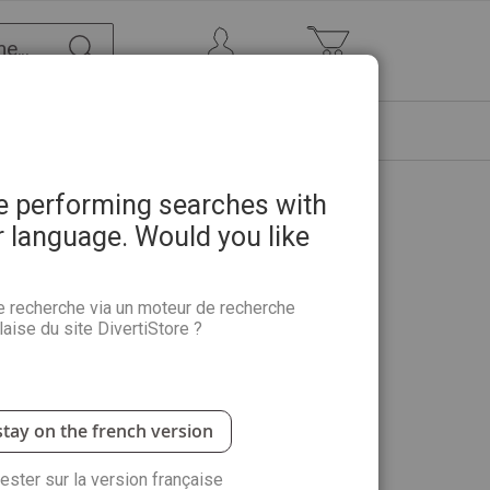
Chercher
Mon Compte
Mon panier
ETRE
PROMOTIONS
ABONNEMENTS
re performing searches with
r language. Would you like
 d'un atelier de sculpture
e recherche via un moteur de recherche
aise du site DivertiStore ?
i que
les techniques qui faisaient partie des "secrets
stay on the french version
antité :
rester sur la version française