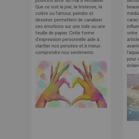
pouvons avoir du mal à verbaliser.
dérou
Que ce soit la joie, la tristesse, la
beaux
colère ou l'amour, peindre et
médi
dessiner permettent de canaliser
carac
ces émotions sur une toile ou une
influe
feuille de papier. Cette forme
votre
d'expression personnelle aide à
articl
clarifier nos pensées et à mieux
avant
comprendre nos sentiments.
l'aqua
pour v
éclair