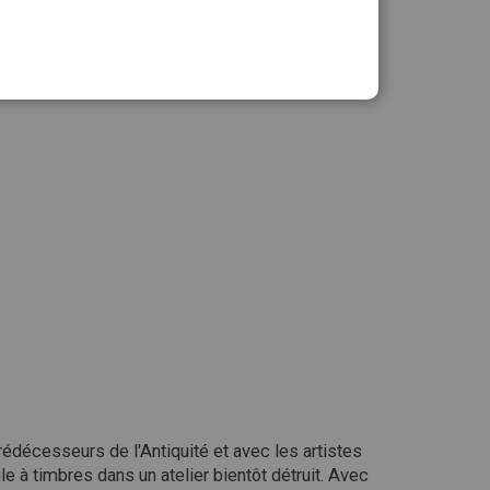
Ajouter au panier
rédécesseurs
de
l'Antiquité
et
avec
les
artistes
le
à
timbres
dans
un
atelier
bientôt
détruit.
Avec