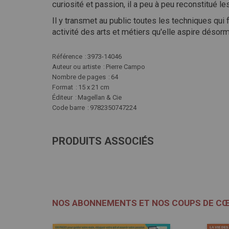
curiosité
et
passion,
il
a
peu
à
peu
reconstitué
le
Il
y
transmet
au
public
toutes
les
techniques
qui
activité
des
arts
et
métiers
qu'elle
aspire
désorm
Plus
Référence
3973-14046
d'infos
Auteur ou artiste
Pierre Campo
Nombre de pages
64
Format
15 x 21 cm
Éditeur
Magellan & Cie
Code barre
9782350747224
PRODUITS ASSOCIÉS
NOS ABONNEMENTS ET NOS COUPS DE C