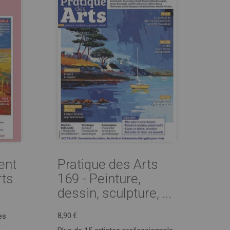
ent
Pratique des Arts
rts
169 - Peinture,
dessin, sculpture, ...
es
8,90 €
s