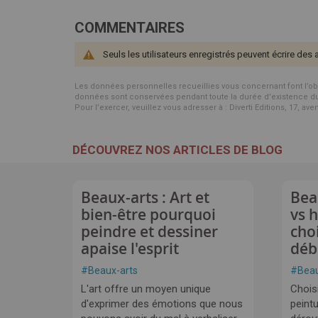
COMMENTAIRES
Seuls les utilisateurs enregistrés peuvent écrire des 
Les données personnelles recueillies vous concernant font l’objet 
données sont conservées pendant toute la durée d'existence du p
Pour l’exercer, veuillez vous adresser à : Diverti Editions, 17, av
DÉCOUVREZ NOS ARTICLES DE BLOG
Beaux-arts : Art et
Bea
bien-être pourquoi
vs 
peindre et dessiner
cho
apaise l'esprit
déb
#
Beaux-arts
#
Beau
L'art offre un moyen unique
Choisi
d'exprimer des émotions que nous
peintu