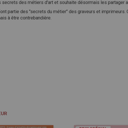
s
secrets
des
métiers
d'art
et
souhaite
désormais
les
partager
font
partie
des
"secrets
du
métier"
des
graveurs
et
imprimeurs.
ais
à
être
contrebandière.
ŒUR