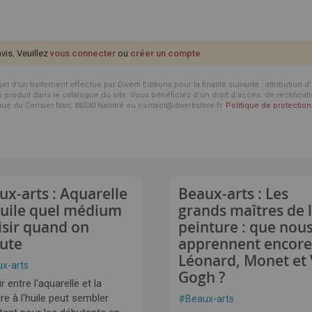
avis. Veuillez
vous connecter
ou
créer un compte
d’un traitement effectué par Diverti Editions pour la finalité suivante : attribution 
roduit dans le catalogue du site. Vous bénéficiez d’un droit d’accès, de rectificat
enue du Cerisier Noir, 86530 Naintré ou contact@divertistore.fr.
Politique de protecti
ux-arts : Aquarelle
Beaux-arts : Les
huile quel médium
grands maîtres de 
isir quand on
peinture : que nou
ute
apprennent encore
Léonard, Monet et
x-arts
Gogh ?
r entre l'aquarelle et la
re à l'huile peut sembler
#
Beaux-arts