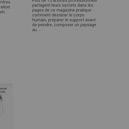
Plus de 15 artistes professionnels
ontres
partagent leurs secrets dans les
ration
pages de ce magazine pratique :
sin,
comment dessiner le corps
humain, préparer le support avant
de peindre, composer un paysage
au ...