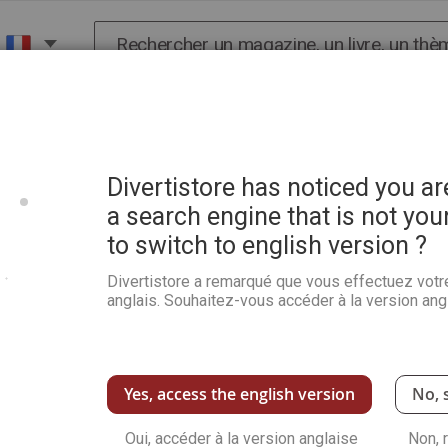
Chercher
X
HISTOIRE
SCIENCES
POP CULTURE ET BIEN-
culpture
Divertistore has noticed you a
a search engine that is not you
to switch to english version ?
Parole d'artisan - Histoire
Divertistore a remarqué que vous effectuez votr
Soyez le premier à commenter ce produit
anglais. Souhaitez-vous accéder à la version angl
L'auteur livre son histoire au grand public ains
du métier" de sculpteur-estampeur...
Voir plus de détails
Yes, access the english version
No, 
Qu
Oui, accéder à la version anglaise
Non, 