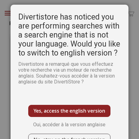
Aller
au
Chercher
Divertistore has noticed you
contenu
Pack de 4 livres de Coloriages MANDALAS
are performing searches with
a search engine that is not
Passer
Pass
à
au
your language. Would you like
la
débu
to switch to english version ?
fin
de
de
la
Divertistore a remarqué que vous effectuez
la
Gale
votre recherche via un moteur de recherche
galerie
d’im
anglais. Souhaitez-vous accéder à la version
d’images
anglaise du site DivertiStore ?
Yes, access the english version
Oui, accéder à la version anglaise