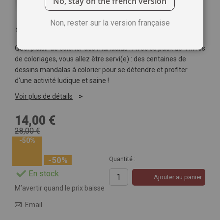
No, stay on the french version
Non, rester sur la version française
Soyez le premier à commenter ce produit
Quel plaisir de colorier des mandalas ! Avec ce pack de 4 livres
de coloriages, vous allez être servi(e) : des centaines de
dessins mandalas à colorier pour se détendre et profiter
d'une activité ludique et saine !
Voir plus de détails
14,00 €
28,00 €
-50%
-50%
Quantité :
En stock
Ajouter au panier
M’avertir quand le prix baisse
Email