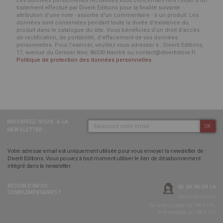
Les données personnelles recueillies vous concernant font l’objet d’un
traitement effectué par Diverti Editions pour la finalité suivante :
attribution d'une note - assortie d'un commentaire - à un produit. Les
données sont conservées pendant toute la durée d'existence du
produit dans le catalogue du site. Vous bénéficiez d’un droit d’accès,
de rectification, de portabilité, d’effacement de vos données
personnelles. Pour l’exercer, veuillez vous adresser à : Diverti Editions,
17, avenue du Cerisier Noir, 86530 Naintré ou contact@divertistore.fr.
Politique de protection des données personnelles
INSCRIVEZ-VOUS
À LA
OK
NEWSLETTER :
Votre adresse email est uniquement utilisée pour vous envoyer la newsletter de
Diverti Editions. Vous pouvez à tout moment utiliser le lien de désabonnement
intégré dans la newsletter.
BESOIN D’INFOS
05 49 90 09 16
COMPLÉMENTAIRES ?
Appel non surtaxé
Du lundi au jeudi de 14h à 17h,
et le vendredi de 14h à 16h