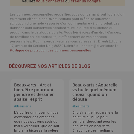
Veuillez
vous connecter
ou
créer un compte
Les données personnelles recueillies vous concernant font l’objet d’un
traitement effectué par Diverti Editions pour la finalité suivante :
attribution d'une note - assortie d'un commentaire - à un produit. Les
données sont conservées pendant toute la durée d'existence du
produit dans le catalogue du site. Vous bénéficiez d’un droit d’accès,
de rectification, de portabilité, d’effacement de vos données
personnelles. Pour l’exercer, veuillez vous adresser à : Diverti Editions,
17, avenue du Cerisier Noir, 86530 Naintré ou contact@divertistore.fr.
Politique de protection des données personnelles
DÉCOUVREZ NOS ARTICLES DE BLOG
Beaux-arts : Art et
Beaux-arts : Aquarelle
bien-être pourquoi
vs huile quel médium
peindre et dessiner
choisir quand on
apaise l'esprit
débute
#
Beaux-arts
#
Beaux-arts
L'art offre un moyen unique
Choisir entre l'aquarelle et la
d'exprimer des émotions
peinture à l'huile peut
que nous pouvons avoir du
sembler déroutant pour les
mal à verbaliser. Que ce soit
débutants en beauxarts.
la joie, la tristesse, la colère
Chacun de ces médiums