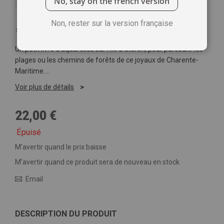
No, stay on the french version
Non, rester sur la version française
Soyez le premier à commenter ce produit
Un petit livre d'aquarelles sur l'île d'Oléron, pour parcourir les
plages ou les chemins de forêts de ce joyaux de Charente-
Maritime.…
Voir plus de détails
22,00 €
Épuisé
M’avertir quand le prix baisse
M’avertir quand ce produit sera de nouveau en stock
Email
DESCRIPTION DU PRODUIT