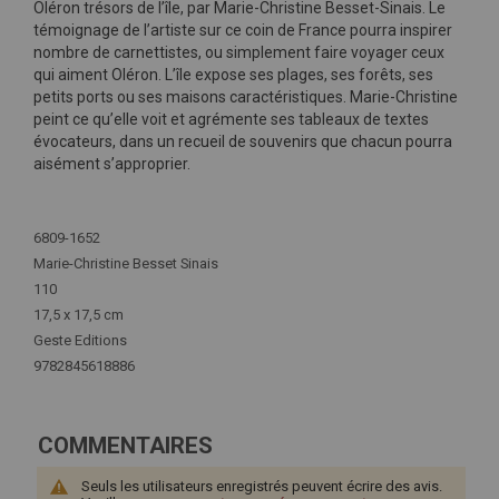
Oléron trésors de l’île, par Marie-Christine Besset-Sinais. Le
témoignage de l’artiste sur ce coin de France pourra inspirer
nombre de carnettistes, ou simplement faire voyager ceux
qui aiment Oléron. L’île expose ses plages, ses forêts, ses
petits ports ou ses maisons caractéristiques. Marie-Christine
peint ce qu’elle voit et agrémente ses tableaux de textes
évocateurs, dans un recueil de souvenirs que chacun pourra
aisément s’approprier.
Plus
d'infos
6809-1652
Marie-Christine Besset Sinais
110
17,5 x 17,5 cm
Geste Editions
9782845618886
COMMENTAIRES
Seuls les utilisateurs enregistrés peuvent écrire des avis.