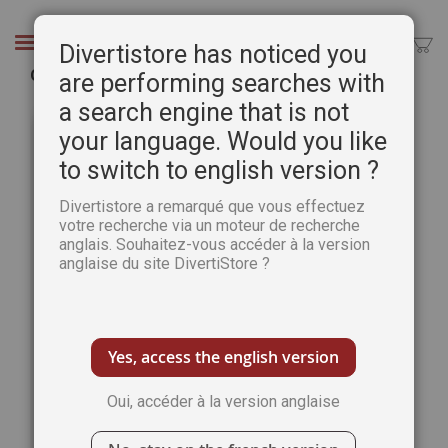
Aller
au
Chercher
Divertistore has noticed you
contenu
Oléron trésors de l'Ile - Carnet de voyage
are performing searches with
a search engine that is not
Passer
Pass
à
au
your language. Would you like
la
débu
to switch to english version ?
fin
de
de
la
Divertistore a remarqué que vous effectuez
la
Gale
votre recherche via un moteur de recherche
galerie
d’im
anglais. Souhaitez-vous accéder à la version
d’images
anglaise du site DivertiStore ?
Yes, access the english version
Oui, accéder à la version anglaise